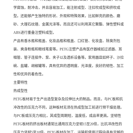
学腐蚀，耐冲击，并且容易加工，能注射成型、注拉吹成型和挤吹成
型。还能够产生独特的形状、外观和特殊效果，比如鲜亮的颜色、磨
砂、大理石纹理、金属光泽等。而且还可以利用其它聚酯、弹性塑料或
ABS进行重叠注塑料成型。
产品有香水瓶和瓶盖、化妆品瓶和瓶盖、口红管、化妆盒、除臭剂包
装、爽身粉瓶和眼线笔套等。PETG注塑产品有医疗器械如过滤器、耳
咽管、管子连接件、泵、夹子以及透析设备等。家用器皿如杯子、沙拉
碗、盐罐、胡椒罐等，具有优异的透明度、光泽度，良好的韧性、加工
性和优异的着色性。
主要特性
热成型性
PETG板材易于生产出造型复杂及拉伸比大的制品。而且，与PC板和抗
冲改性的压克力不同，这种板材无须在热成型加工前进行预干燥处理。
与PC板或压克力相比，其成型周期短，温度低，成品率更高。坚韧性
PETG板材的挤出板材通常比通用压克力坚韧15至20倍，比抗冲改性的
压克力坚韧5至10倍。PETG板材在加工、运输和使用过程中具有足够的