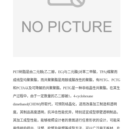
PET树脂是由二元醇(乙二醇，EG)与二元酸(对苯二甲酸，TPA)缩聚而
成线型均聚聚酯，而共聚聚酯是用醇或酸改性的聚酯，有PETG、PCTG
和PCTA以及可降解的共聚聚酯。PETG是一种非结晶性共聚酯。在其生
产过程中，由于一定数量的乙二醇被1，4-cyclohexane
dimethanol(CHDM)所取代，可预防结晶化，进而改善加工制造和透明
度。其制品高度透明，抗冲击性能优异，特别适宜成型厚壁透明制品，
其加工成型性能，能够按照设计者的意图进行任意形状的设计，可能采
用传统的挤出、注塑、吹塑及吸塑等成型方法，可以广泛用于板材、片