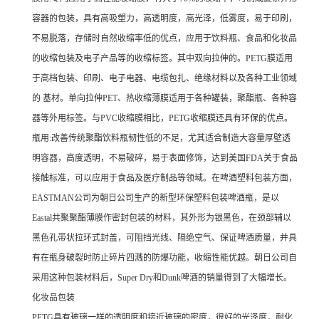
容器的包装，具有高吸塑力，高透明度，高光泽，低雾度，易于印刷，
不易脱落，存储时自然收缩率低的优点，应用于饮料瓶、食品和化妆品
的收缩包装及电子产品等的收缩标签。其中双向拉伸的。PETG膜适用
于高档包装、印刷、电子电器、电缆包扎、绝缘材料以及各种工业领域
的 基材。单向拉伸PET、热收缩薄膜适用于各种罐装，聚酯瓶、各种容
器等外用标签。与PVC收缩膜相比，PETG收缩膜还具有环保的优点。
瓶用:改善传统聚酯饮料瓶韧性低的不足，尤其适合制造大容量厚壁透
明容器，高度透明，不易破碎，易于表面修饰，达到美国FDA关于食品
接触标准，可以应用于食品及医疗制品等领域。在啤酒塑料包装方面，
EASTMAN公司为朝日公司生产的新型环保塑料包装啤酒瓶，是以
Eastal共聚聚酯薄膜作密封包装的材料，其外形为银黑色，在颈部辅以
黑色孔带状拉环式封盖，可阻挡光线、隔绝空气、保证啤酒质量，并具
有在瓶身破裂时防止碎片四溅的防爆功能，收缩性能优越。朝日公司自
采用这种包装材料后，Super Dry和Dunk啤酒的销量得到了大幅增长。
化妆品包装
PETG具有玻璃一样的透明度和接近玻璃的密度，很好的光泽度，耐化