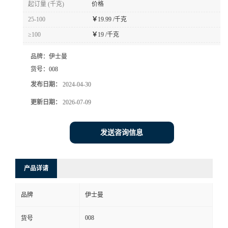
起订量 (千克)
价格
书
25-100
￥
19.99 /千克
≥100
￥
19 /千克
荣
品牌：
伊士曼
誉
货号：
008
发布日期：
2024-04-30
联
更新日期：
2026-07-09
系
发送咨询信息
方
产品详请
式
品牌
伊士曼
在
008
货号
线