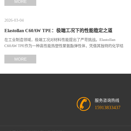
MORE
2026-03-04
Elastollan C60AW TPE：极端工况下的性能稳定之道
在工业制造领域，极端工况对材料性能提出了严苛挑战。Elastollan
C60AW TPE作为一种高性能热塑性聚氨酯弹性体，凭借其独特的化学结
构与工艺设计，在高温、高负荷、化学腐蚀等极端环境下展现...
MORE
服务咨询热线
15913833437