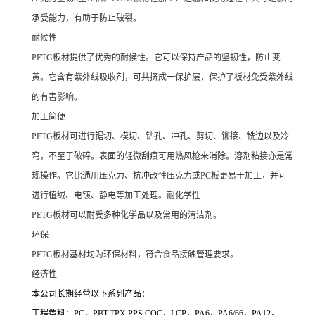
承受能力，有助于防止破裂。
耐候性
PETG板材提供了优秀的耐候性。它可以保持产品的坚韧性，防止变
黄。它含有紫外线吸收剂，可共挤成一保护层，保护了板材免受紫外线
的有害影响。
加工简便
PETG板材可进行锯切、模切、钻孔、冲孔、剪切、铆接、铣边以及冷
弯，不至于破碎。表面的轻微刮痕可用热风枪来消除。溶剂粘接亦是常
规操作。它比通用压克力、抗冲改性压克力或PC板更易于加工，并可
进行植绒、电镀、静电等加工处理。耐化学性
PETG板材可以耐受多种化学品以及常用的清洁剂。
环保
PETG板材基材均为环保材料，符合食品接触管理要求。
经济性
本公司长期经营以下系列产品：
工程塑料：PC，PBT,TPX,PPS,COC，LCP，PA6，PA6/66，PA12，