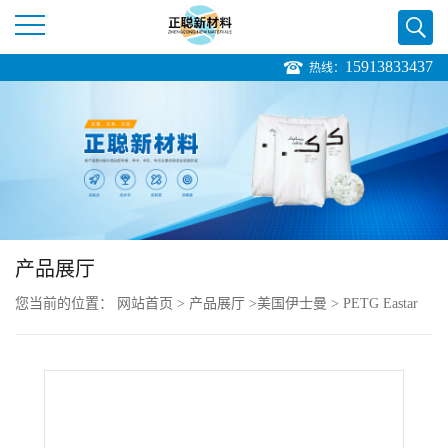
15913833437
热线：
公
司
首
页
产品展厅
公
您当前的位置：
网站首页
>
产品展厅
>
美国伊士曼
>
PETG Eastar
司
AN001, Natural 透明奶瓶 咖啡机
介
绍