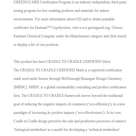
GREENGUARD Certification Program is an industry independent, third-party
testing program for low-emitting products and materials for indoor
environments. For more information about GEI and to obtain printable
certificates for Eastman™ Copolyesters, visit www.greenguard.org. Choose
Eastman Chemical Company under the Manufacturer category and click search
to display a list of our products.
This product has been CRADLE TO CRADLE CERTIFIED Silver.
The CRADLE TO CRADLE CERTIFIED Mark is a registered certification
mark used under license through McDonough Braungart Design Chemistry
(MBDC). MBDC is a global sustainability consulting and product certification
firm. The CRADLE TO CRADLE framework moves beyond the traditional
goal of reducing the negative impacts of commerce (‘eco-efficiency'), to a new
paradigm of increasing its positive impacts (‘eco-effectiveness'). At its core,
Cradle to Cradle design perceives the safe and productive processes of nature's
‘biological metabolism' as a model for developing a ‘technical metabolism'