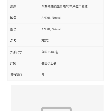
用途
汽车领域的应用 电气/电子应用领域
留
AN001, Natural
牌号
言
AN001, Natural
型号
PETG
品名
外形尺寸
颗粒 25KG包
厂家
美国伊士曼
是否进口
是