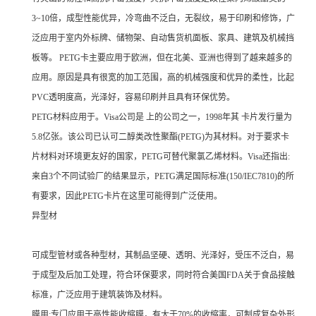
3~10倍，成型性能优异，冷弯曲不泛白，无裂纹，易于印刷和修饰，广
泛应用于室内外标牌、储物架、自动售货机面板、家具、建筑及机械挡
板等。 PETG卡主要应用于欧洲，但在北美、亚洲也得到了越来越多的
应用。原因是具有很宽的加工范围，高的机械强度和优异的柔性，比起
PVC透明度高，光泽好，容易印刷并且具有环保优势。
PETG材料应用于。Visa公司是 上的公司之一，1998年其 卡片发行量为
5.8亿张。该公司已认可二醇类改性聚酯(PETG)为其材料。对于要求卡
片材料对环境更友好的国家，PETG可替代聚氯乙烯材料。Visa还指出:
来自3个不同试验厂的结果显示，PETG满足国际标准(150/IEC7810)的所
有要求，因此PETG卡片在这里可能得到广泛使用。
异型材
可成型管材或各种型材，其制品坚硬、透明、光泽好，受压不泛白，易
于成型及后加工处理，符合环保要求，同时符合美国FDA关于食品接触
标准，广泛应用于建筑装饰及材料。
膜用:专门应用于高性能收缩膜，有大于70%的收缩率，可制成复杂外形