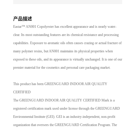
产品描述
Eastar™ AN001 Copolyester has excellent appearance and is nearly water-
clear. Its most outstanding features are its chemical resistance and processing
capabilities. Exposure to aromatic oils often causes crazing or actual fracture of
many polymer resins, but AN001 maintains its physical properties when
exposed to these oils, and its appearance is virtually unchanged. It is one of our
premier material for the cosmetics and personal care packaging market.
This product has been GREENGUARD INDOOR AIR QUALITY
CERTIFIED
The GREENGUARD INDOOR AIR QUALITY CERTIFIED Mark is a
registered certification mark used under license through the GREENGUARD
Environmental Institute (GEI). GEI is an industry-independent, non-profit
organization that oversees the GREENGUARD Certification Program. The