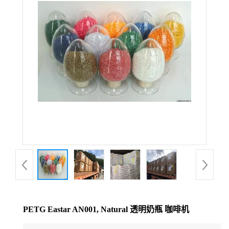
公
司
动
态
产
品
展
厅
PETG Eastar AN001, Natural 透明奶瓶 咖啡机
证