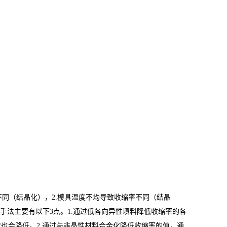
不同（结晶化），2.模具温度不均导致收缩率不同（结晶
手法主要有以下3点。1.通过低各向异性填料降低收缩率的各
也会降低。2.通过与非晶性材料合金化降低收缩率的值，通