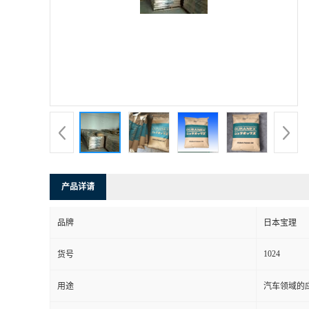
书
荣
誉
联
系
产品详请
方
品牌
日本宝理
式
1024
货号
在
用途
汽车领域的应
线