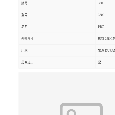
3300
牌号
留
3300
型号
言
PBT
品名
外形尺寸
颗粒 25KG
厂家
宝理 DURA
是否进口
是