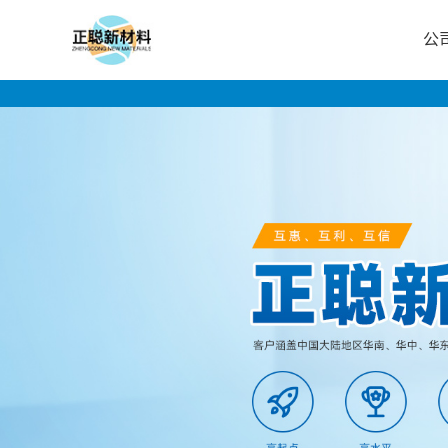
公
公
司
首
页
公
司
介
绍