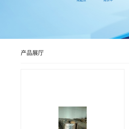
公
司
动
态
产品展厅
产
品
展
厅
证