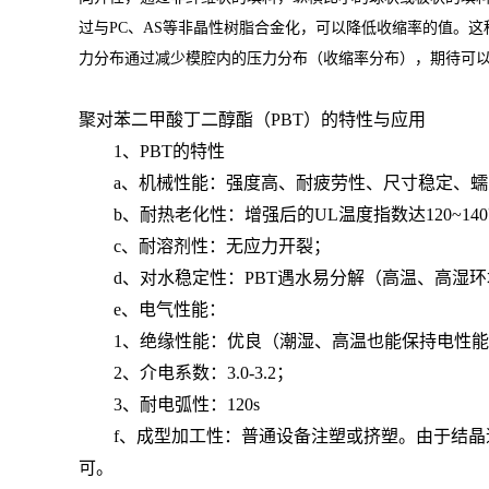
过与PC、AS等非晶性树脂合金化，可以降低收缩率的值。
力分布通过减少模腔内的压力分布（收缩率分布），期待可以
聚对苯二甲酸丁二醇酯（PBT）的特性与应用
1、PBT的特性
a、机械性能：强度高、耐疲劳性、尺寸稳定、蠕
b、耐热老化性：增强后的UL温度指数达120~14
c、耐溶剂性：无应力开裂；
d、对水稳定性：PBT遇水易分解（高温、高湿环
e、电气性能：
1、绝缘性能：优良（潮湿、高温也能保持电性能稳
2、介电系数：3.0-3.2；
3、耐电弧性：120s
f、成型加工性：普通设备注塑或挤塑。由于结晶速度
可。