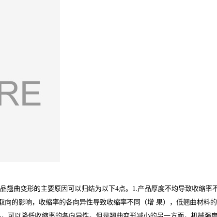
品翘曲变形的主要原因可以归结为以下4点。1.产品厚度不均导致收缩率
维取向的影响，收缩率的各向异性导致收缩率不同（增 果），低翘曲材料的
，可以降低收缩率的各向异性。但是翘曲变形减小的另一方面，机械强度