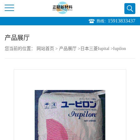
15913833437
热线：
公
产品展厅
司
您当前的位置：
网站首页
>
产品展厅
>
日本三菱Iupital
>
Iupilon
首
EGN2020BR PC 低翘曲性
页
公
司
介
绍