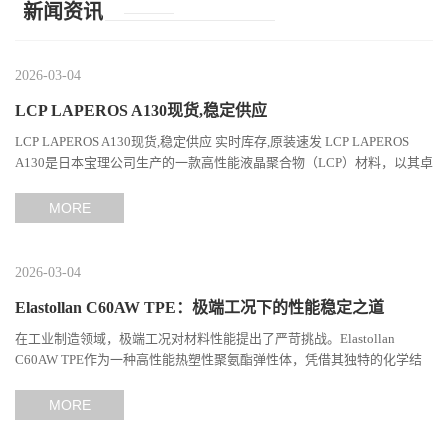
新闻资讯
2026-03-04
LCP LAPEROS A130现货,稳定供应
LCP LAPEROS A130现货,稳定供应 实时库存,原装速发 LCP LAPEROS
A130是日本宝理公司生产的一款高性能液晶聚合物（LCP）材料，以其卓
越的机械性能、耐热性和加工性能在工程塑料领域占据...
MORE
2026-03-04
Elastollan C60AW TPE：极端工况下的性能稳定之道
在工业制造领域，极端工况对材料性能提出了严苛挑战。Elastollan
C60AW TPE作为一种高性能热塑性聚氨酯弹性体，凭借其独特的化学结
构与工艺设计，在高温、高负荷、化学腐蚀等极端环境下展现...
MORE