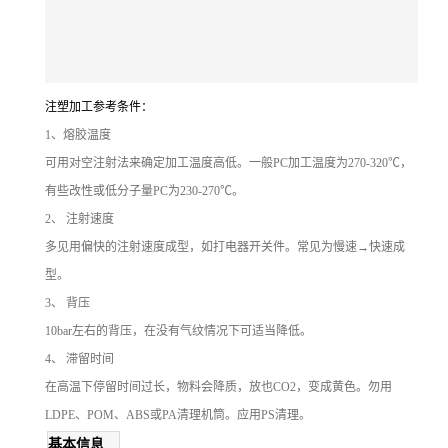
注塑加工参考条件：
1、熔胶温度
可用对空注射法来确定加工温度高低。一般PC加工温度为270-320℃，
有些改性或低分子量PC为230-270℃。
2、 注射速度
多见用偏快的注射速度成型，如打电器开关件。常见为慢速→快速成
型。
3、 背压
10bar左右的背压，在没有气纹情况下可适当降低。
4、 滞留时间
在高温下停留时间过长，物料会降质，放也CO2，变成黄色。勿用
LDPE、POM、ABS或PA清理机筒。应用PS清理。
基本信息