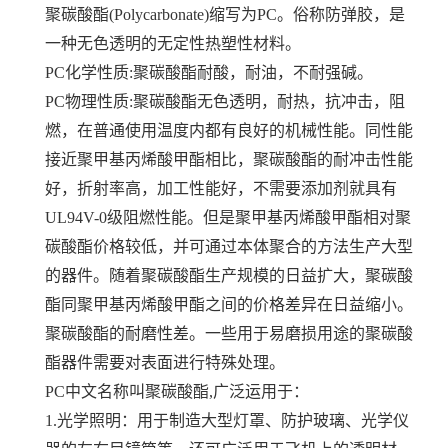
聚碳酸酯(Polycarbonate)缩写为PC。俗称防弹胶，是
一种无色透明的无定性热塑性材料。
PC化学性质:聚碳酸酯耐酸，耐油，不耐强碱。
PC物理性质:聚碳酸酯无色透明，耐热，抗冲击，阻
燃，在普通使用温度内都有良好的机械性能。同性能
接近聚甲基丙烯酸甲酯相比，聚碳酸酯
的耐冲击性能
好，折射率高，加工性能好，不需要添加剂就具有
UL94V-0级阻燃性能。但是聚甲基丙烯酸甲酯相对聚
碳酸酯价格较低，并可通过本
体聚合的方法生产大型
的器件。随着聚碳酸酯生产规模的日益扩大，聚碳酸
酯同聚甲基丙烯酸甲酯之间的价格差异在日益缩小。
聚碳酸酯的耐磨性差。一些用于易磨损用途的聚碳酸
酯器件需要对表面进行特殊处理。
PC中文名称叫聚碳酸酯,广泛运用于：
1.光学照明：用于制造大型灯罩、防护玻璃、光学仪