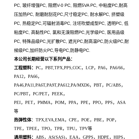
PC, 玻纤增强PC, 阻燃V-0 PC, 阻燃5VA PC, 中粘度PC,
耐高
压加热PC, 耐磨耐刮花PC,尺寸稳定PC, 耐水解PC, 挤塑级
PC, 热稳定PC,
可辐射消毒PC, 注坯吹塑成型PC, 透明PC, 低
粘度PC, 高黏性PC, 氯和无溴阻燃PC,
光学级PC, 医用品级
PC, 特殊品级PC,光扩散PC, 遮光PC,耐高温PC,防火级PC,
耐
候级PC,加纤防火PC,导电PC,防静电PC.
本公司长期经营以下系列产品：
工程塑料：
PC，PBT,TPX,PPS,COC，LCP，PA6，PA6/66，
PA12，PA66，
PA46,PA11,PA6T,PA9T,PA612,PA/MXD6，PBT，PC/ABS，
PC/PBT，PC/PET，PEEK，
PEI，PET，PMMA，POM，PPA，PPE，PPO，PPS，ASA
等
热弹性体
：TPX,EVA,EMA，CPE，POE，PBE，POP，
TPE，TPEE，TPO，TPR，TPU，TPV等
通用塑料：
ABS，AS(SAS)，EAA，GPPS，HDPE，HIPS，