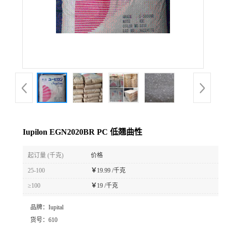
公
司
动
态
产
Iupilon EGN2020BR PC 低翘曲性
品
起订量 (千克)
价格
展
25-100
￥
19.99 /千克
≥100
￥
19 /千克
厅
品牌：
Iupital
证
货号：
610