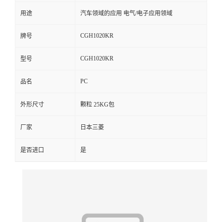
用途
汽车领域的应用 电气/电子应用领域
留
CGH1020KR
牌号
言
CGH1020KR
型号
PC
品名
外形尺寸
颗粒 25KG包
厂家
日本三菱
是否进口
是