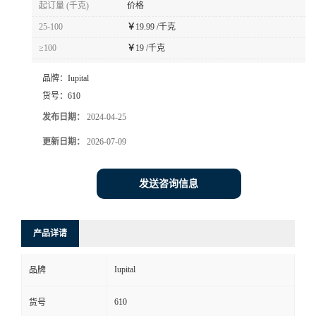
起订量 (千克)
价格
书
25-100
￥
19.99 /千克
≥100
￥
19 /千克
荣
品牌：
Iupital
誉
货号：
610
发布日期：
2024-04-25
联
更新日期：
2026-07-09
系
发送咨询信息
方
产品详请
式
Iupital
品牌
在
610
货号
线