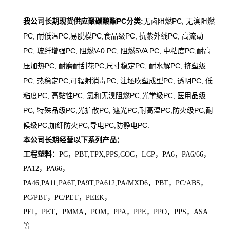
我公司长期现货供应聚碳酸酯PC分类:
无卤阻燃PC, 无溴阻燃
PC, 耐低温PC,易脱模PC,
食品级PC, 抗紫外线PC, 高流动
PC, 玻纤增强PC, 阻燃V-0 PC, 阻燃5VA PC, 中粘度PC,
耐高
压加热PC, 耐磨耐刮花PC,尺寸稳定PC, 耐水解PC, 挤塑级
PC, 热稳定PC,
可辐射消毒PC, 注坯吹塑成型PC, 透明PC, 低
粘度PC, 高黏性PC, 氯和无溴阻燃PC,
光学级PC, 医用品级
PC, 特殊品级PC,光扩散PC, 遮光PC,耐高温PC,防火级PC,
耐
候级PC,加纤防火PC,导电PC,防静电PC.
本公司长期经营以下系列产品：
工程塑料：
PC，PBT,TPX,PPS,COC，LCP，PA6，PA6/66，
PA12，PA66，
PA46,PA11,PA6T,PA9T,PA612,PA/MXD6，PBT，PC/ABS，
PC/PBT，PC/PET，PEEK，
PEI，PET，PMMA，POM，PPA，PPE，PPO，PPS，ASA
等