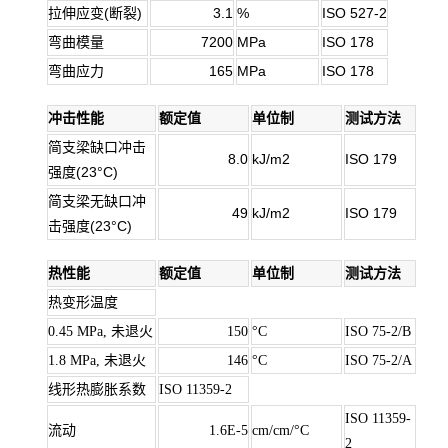
拉伸应变(断裂)
3.1
%
ISO 527-2
弯曲模量
7200
MPa
ISO 178
弯曲应力
165
MPa
ISO 178
冲击性能
额定值
单位制
测试方法
简支梁缺口冲击
8.0
kJ/m2
ISO 179
强度(23°C)
简支梁无缺口冲
49
kJ/m2
ISO 179
击强度(23°C)
热性能
额定值
单位制
测试方法
热变形温度
0.45 MPa, 未退火
150
°C
ISO 75-2/B
1.8 MPa, 未退火
146
°C
ISO 75-2/A
线形热膨胀系数
ISO 11359-2
ISO 11359-
流动
1.6E-5
cm/cm/°C
2