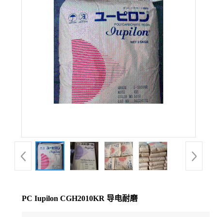
公
司
动
态
产
品
展
厅
PC Iupilon CGH2010KR 导电耐磨
证