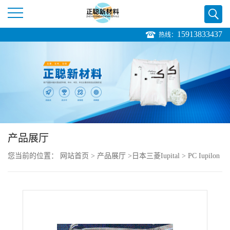
15913833437
热线：
公
司
首
页
产品展厅
公
您当前的位置：
网站首页
>
产品展厅
>
日本三菱Iupital
>
PC Iupilon
司
CGH2010KR 导电耐磨
介
绍