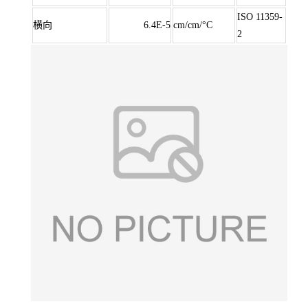
ISO 11359-
横向
6.4E-5
cm/cm/°C
2