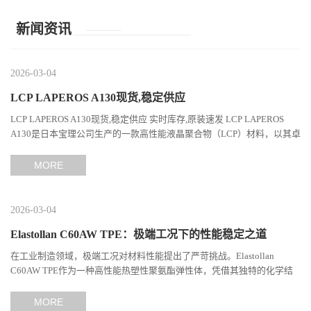
新闻资讯
2026-03-04
LCP LAPEROS A130现货,稳定供应
LCP LAPEROS A130现货,稳定供应 实时库存,原装速发 LCP LAPEROS
A130是日本宝理公司生产的一款高性能液晶聚合物（LCP）材料，以其卓
越的机械性能、耐热性和加工性能在工程塑料领域占据...
MORE
2026-03-04
Elastollan C60AW TPE：极端工况下的性能稳定之道
在工业制造领域，极端工况对材料性能提出了严苛挑战。Elastollan
C60AW TPE作为一种高性能热塑性聚氨酯弹性体，凭借其独特的化学结
构与工艺设计，在高温、高负荷、化学腐蚀等极端环境下展现...
MORE