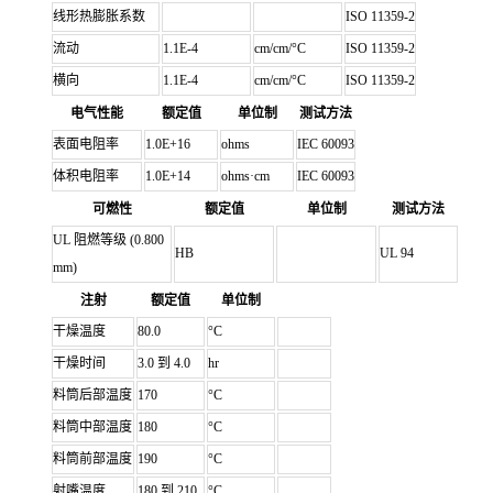
线形热膨胀系数
ISO 11359-2
流动
1.1E-4
cm/cm/°C
ISO 11359-2
横向
1.1E-4
cm/cm/°C
ISO 11359-2
电气性能
额定值
单位制
测试方法
表面电阻率
1.0E+16
ohms
IEC 60093
体积电阻率
1.0E+14
ohms·cm
IEC 60093
可燃性
额定值
单位制
测试方法
UL 阻燃等级
(0.800
HB
UL 94
mm)
注射
额定值
单位制
干燥温度
80.0
°C
干燥时间
3.0 到 4.0
hr
料筒后部温度
170
°C
料筒中部温度
180
°C
料筒前部温度
190
°C
射嘴温度
180 到 210
°C