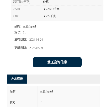
起订量 (千克)
价格
书
22-100
￥
22.66 /千克
≥100
￥
22 /千克
荣
品牌：
三菱Iupital
誉
货号：
01
发布日期：
2024-04-24
联
更新日期：
2026-07-09
系
发送咨询信息
方
产品详请
式
品牌
三菱Iupital
在
01
货号
线