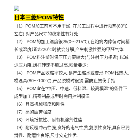
日本三菱/
POM/特性
（1）POM加工前可不用干燥, 在加工过程中进行预热(80℃
左右),对产品尺寸的稳定性有好处.
（2） POM的加工温度很窄(0～215℃),在炮筒内停留时间稍
长或温度超过220℃时就会分解,产生刺激性强的甲醛气体.
（3） POM料注塑时保压压力要较大(与注射压力相近),以减
少压力降.螺杆转速不能过高,残量要少;
（4） POM产品收缩率较大,易产生缩水或变形.POM比热大,
模温高(80～100℃),产品脱模时很烫,需防止烫伤手指.
（5） POM宜在“中压、中速、低料温、较高模温”的条件下
成型加工,精密制品成型时需用控制模温
（6）具高机械强度和刚性
（7）高的疲劳强度
（8）环境抵抗性、耐有机溶剂性佳
（9）耐反覆冲击性强,良好的电气性质,复原性良好,具自已润
滑性、耐磨性良好,尺寸安定性优.