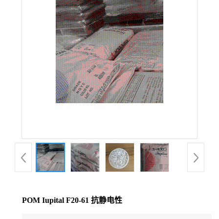
公
司
动
态
产
品
展
厅
POM Iupital F20-61 抗静电性
证