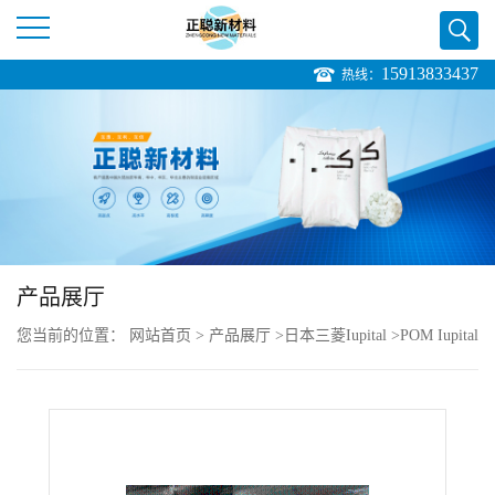
15913833437
热线：
公
司
首
页
产品展厅
公
您当前的位置：
网站首页
>
产品展厅
>
日本三菱Iupital
>
POM Iupital
司
F20-61 抗静电性
介
绍