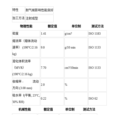
特性
耐气候影响性能良好
加工方法
注射成型
物理性能
额定值
单位制
测试方法
密度
1.41
g/cm?
ISO 1183
熔流率（熔体流动
速率）
(190°C/2.16
9.0
g/10 min
ISO 1133
kg)
溶化体积流率
（MVR）
7.70
cm?/10min
ISO 1133
(190°C/2.16 kg)
收缩率 - 流动
2.0
%
方向
(3.00 mm)
1
吸水率
(平衡, 23°C,
0.22
%
ISO 62
50% RH)
机械性能
额定值
单位制
测试方法