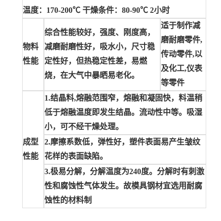
温度：170-200℃ 干燥条件：80-90℃ 2小时
适于制作减
综合性能较好，强度、刚度高，
磨耐磨零件,
物料
减磨耐磨性好，吸水小，尺寸稳
传动零件,以
性能
定性好，但热稳定性差，易燃
及化工,仪表
烧，在大气中暴晒易老化。
等零件
1.结晶料,熔融范围窄，熔融和凝固快，料温稍
低于熔融温度即发生结晶。流动性中等。吸湿
小，可不经干燥处理。
成型
2.摩擦系数低，弹性好，塑件表面易产生皱纹
性能
花样的表面缺陷。
3.极易分解，分解温度为240度。分解时有刺激
性和腐蚀性气体发生。故模具钢材宜选用耐腐
蚀性的材料制