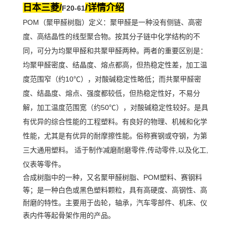
日本三菱/
/详情介绍
F20-61
POM（聚甲醛树脂）定义：聚甲醛是一种没有侧链、高密
度、高结晶性的线型聚合物。按其分子链中化学结构的不
同，可分为均聚甲醛和共聚甲醛两种。两者的重要区别是：
均聚甲醛密度、结晶度、熔点都高，但热稳定性差，加工温
度范围窄（约10℃），对酸碱稳定性略低；而共聚甲醛密
度、结晶度、熔点、强度都较低，但热稳定性好，不易分
解，加工温度范围宽（约50℃），对酸碱稳定性较好。是具
有优异的综合性能的工程塑料。有良好的物理、机械和化学
性能，尤其是有优异的耐摩擦性能。俗称赛钢或夺钢，为第
三大通用塑料。 适于制作减磨耐磨零件,传动零件,以及化工,
仪表等零件。
合成树脂中的一种，又名聚甲醛树脂、POM塑料、赛钢料
等；是一种白色或黑色塑料颗粒，具有高硬度、高钢性、高
耐磨的特性。主要用于齿轮，轴承，汽车零部件、机床、仪
表内件等起骨架作用的产品。