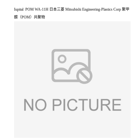
Iupital POM WA-11H 日本三菱 Mitsubishi Engineering-Plastics Corp 聚甲
醛（POM）共聚物