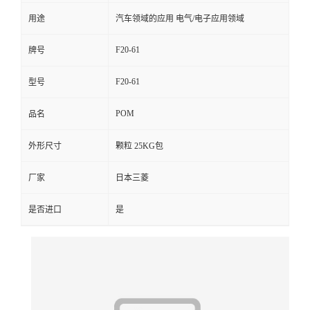
用途
汽车领域的应用 电气/电子应用领域
留
F20-61
牌号
言
F20-61
型号
POM
品名
外形尺寸
颗粒 25KG包
厂家
日本三菱
是否进口
是