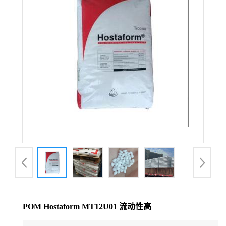
公
司
动
态
产
品
展
厅
POM Hostaform MT12U01 流动性高
证