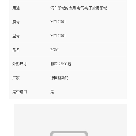
用途
汽车领域的应用 电气/电子应用领域
留
MT12U01
牌号
言
MT12U01
型号
POM
品名
外形尺寸
颗粒 25KG包
厂家
德国赫斯特
是否进口
是