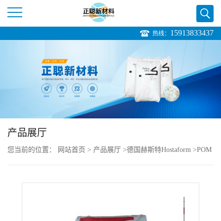
15913833437
热线：
公
司
首
页
产品展厅
公
您当前的位置：
网站首页
>
产品展厅
>
德国赫斯特Hostaform
>
POM
司
Hostaform MT12U01 流动性高
介
绍