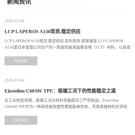
新闻资讯
2026-03-04
LCP LAPEROS A130现货,稳定供应
LCP LAPEROS A130现货,稳定供应 实时库存,原装速发 LCP LAPEROS
A130是日本宝理公司生产的一款高性能液晶聚合物（LCP）材料，以其卓
越的机械性能、耐热性和加工性能在工程塑料领域占据...
MORE
2026-03-04
Elastollan C60AW TPE：极端工况下的性能稳定之道
在工业制造领域，极端工况对材料性能提出了严苛挑战。Elastollan
C60AW TPE作为一种高性能热塑性聚氨酯弹性体，凭借其独特的化学结
构与工艺设计，在高温、高负荷、化学腐蚀等极端环境下展现...
MORE