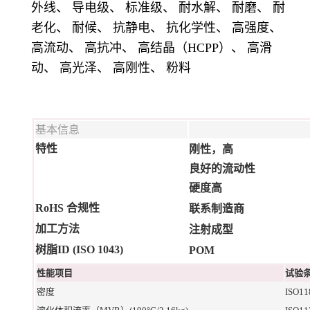
外线、 导电级、 标准级、 耐水解、 耐磨、 耐
老化、 耐候、 抗静电、 抗化学性、 高强度、
高流动、 高抗冲、 高结晶（HCPP）、 高滑
动、 高光泽、 高刚性、 粉料
基本信息
特性
刚性，高
良好的流动性
硬度高
RoHS 合规性
联系制造商
加工方法
注射成型
树脂ID (ISO 1043)
POM
性能项目
试验条
密度
ISO11