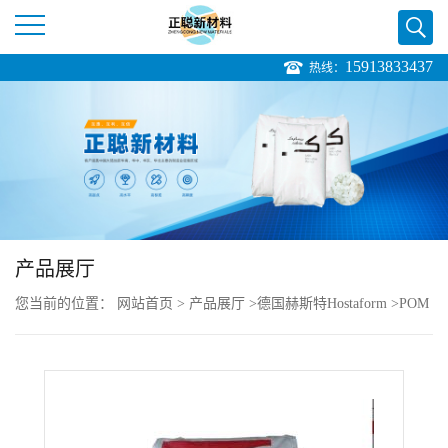
15913833437
热线：
公
司
首
页
产品展厅
公
您当前的位置：
网站首页
>
产品展厅
>
德国赫斯特Hostaform
>
POM
司
Hostaform MR130HPB 韧性
介
绍