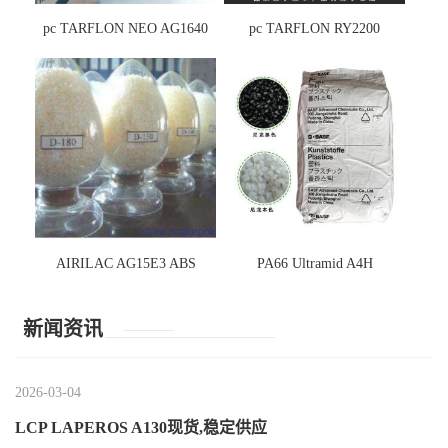
pc TARFLON NEO AG1640
pc TARFLON RY2200
AIRILAC AG15E3 ABS
PA66 Ultramid A4H
新闻资讯
2026-03-04
LCP LAPEROS A130现货,稳定供应