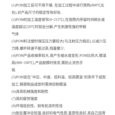
(1)POM加工前可不用干燥, 在加工过程中进行预热(800℃左
右),对产品尺寸的稳定性有好处,
(2)POM的加工温度很窄(0~215℃),在炮筒内停留时间稍长或
温度超过220℃时就会分解,产生刺激性强的甲醛
气体.
(3)POM料注塑时保压压力要较大(与注射压力相近),以减少压
力降,螺杆转速不能过高,残量要少;
(4)POM产品收缩率较大,易产生缩水或变形,POM比热大,模温
高(800~100℃),产品脱模时很烫,需防止烫伤手
指.
(5)POM宜在“中压、中速、低料温、较高模温"的条件下成型
加工,精密制品成型时需用控制模温
(6)具高机械强度和刚性
(7)高的疲劳强度
(8)环境抵抗性、耐有机溶剂性佳
(9)耐反覆冲击性强,良好的电气性质,复原性良好,具自己润滑