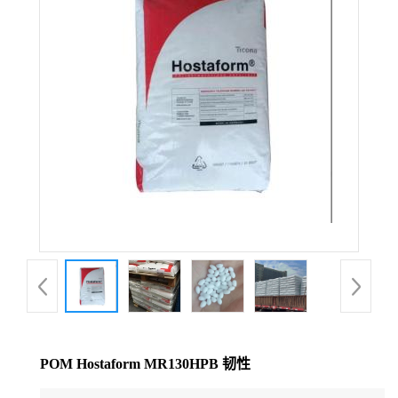
公
司
动
态
产
品
展
厅
POM Hostaform MR130HPB 韧性
证