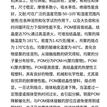
机床加工，还可焊接。制品质轻，坚硬，有刚性和弹
性，尺寸稳定，摩擦系数小，吸水率低，绝缘性能良
好，又耐;可在广泛的温度范围-50~105°和湿度范围内
使用;在各种溶剂和化学试剂作用下，以及大负荷和长
时间循环应力下保持性能不变。POM很容易结晶，结
晶度达70%;通过高温退火，可增加结晶度。均聚的熔
融温度为 181℃，密度为1.425克/厘米 。共聚的熔点
为 170℃左右。均聚的玻璃化温度为-60℃。类化合
物是聚的佳溶剂。从熔融指数的研究得知，均聚的分
子量分布较窄。POM分为POM-H(聚均聚物)，POM-
K(聚共聚物)。POM是高密度、高结晶度的热塑性工
程塑料，具有良好的物理、机械和化学性能，尤其是
有优异的耐摩擦性能。POM属结晶性塑料，熔点明
显，一旦达到熔点，熔体粘度迅速下降。当温度过一
定限度或熔体受热时间过长，会引起分解。铜是POM
降解催化剂，与POM熔体接触的部位应避免使用铜或