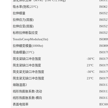
溶化体积流率（MVR）(190°C/2.16kg)
ISO11
吸水率(饱和,23°C)
ISO62
拉伸模量
ISO52
拉伸应力(屈服)
ISO52
拉伸应变(屈服)
ISO52
标称拉伸断裂应变
ISO52
TensileCreepModulus(1hr)
ISO89
拉伸蠕变模量(1000hr)
ISO89
弯曲模量(23°C)
ISO17
简支梁缺口冲击强度
-30°C
ISO17
简支梁缺口冲击强度
23°C
ISO17
简支梁无缺口冲击强度
-30°C
ISO17
简支梁无缺口冲击强度
23°C
ISO17
熔融温度2
ISO11
线形热膨胀系数-流动
ISO11
线形热膨胀系数-横向
ISO11
表面电阻率
IEC60