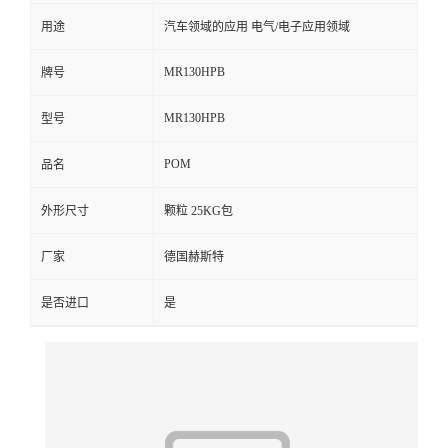
用途
汽车领域的应用 电气/电子应用领域
留
MR130HPB
牌号
言
MR130HPB
型号
POM
品名
外形尺寸
颗粒 25KG包
厂家
德国赫斯特
是否进口
是