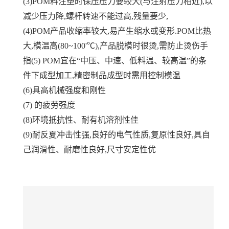
(3)POM料注塑时保压压力要较大(与注射压力相近),以
减少压力降,螺杆转速不能过高,残量要少,
(4)POM产品收缩率较大,易产生缩水或变形.POM比热
大,模温高(80~100'℃),产品脱模时很烫,需防止烫伤手
指(5) POM宜在“中压、中速、低料温、较高温”的条
件下成型加工,精密制品成型时需用控制模温
(6)具高机械强度和刚性
(7) 的疲劳强度
(8)环境抵抗性、耐有机溶剂性佳
(9)耐反夏冲击性强,良好的电气性质,复原性良好,具自
己润滑性、耐磨性良好,尺寸安定性优