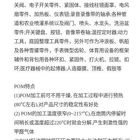
关阀、电子开关零件、紧固体、接线柱镜面罩、电风
扇零件、加热板、仪表钮;录音录像带的轴承;各种管
道和农业喷灌系统以及阀门、喷头、水龙头、洗浴盆
零件;开关键盘、按钮、音像带卷轴;温控定时器;动力
工具，庭园整理工具零件，另外可作为冲浪板、帆船
及各种雪攉零件，手表微型齿轮、体育用设备的框架
辅件和背包用各种环扣、紧固件、打火机、拉链、扣
环;医疗器械中的起博器;人造瓣膜、顶椎、假肢等
POM特点
(1)POM加工前可不用干燥, 在加工过程中进行预热
(80℃左右),对产品尺寸的稳定性有好处
(2) POM的加工温度很窄(0~215°℃),在炮筒内停留时
间稍长或温度超过220℃时就会分解,产生刺激性强的
甲醛气体