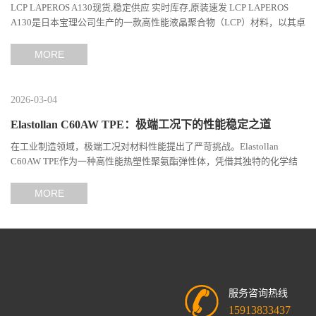
LCP LAPEROS A130现货,稳定供应 实时库存,原装速发 LCP LAPEROS
A130是日本宝理公司生产的一款高性能液晶聚合物（LCP）材料，以其卓
越的机械性能、耐热性和加工性能在工程塑料领域占据...
MORE
2026-03-04
Elastollan C60AW TPE：极端工况下的性能稳定之道
在工业制造领域，极端工况对材料性能提出了严苛挑战。Elastollan
C60AW TPE作为一种高性能热塑性聚氨酯弹性体，凭借其独特的化学结
构与工艺设计，在高温、高负荷、化学腐蚀等极端环境下展现...
MORE
服务咨询热线
15913833437