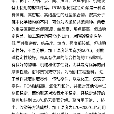
架、把手、刀柄、泵、阀、拉链、汽车卡扣、机械设
备上使用的塑料件等。POM(聚树脂)定义:聚是一种没
有侧链、高密度、高结晶性的线型聚合物。按其分子
链中化学结构的不同，可分为均聚和共聚两种。两者
的重要区别是:均聚密度、结晶度、熔点都高，但热稳
定性差，加工温度范围窄(约10°)，对酸碱稳定性略
低,而共聚密度、结晶度、熔点、强度都较低，但热稳
定性好，不易分解，加工温度范围宽(约50℃)，对酸
碱稳定性较好。是具有优异的综合性能的工程塑料。
有良好的物理、机械和化学性能，尤其是有优异的耐
摩擦性能。俗称赛钢或夺钢，为*通用工程塑料。 适
于制作减磨耐磨零件，传动零件，以及化工，仪表等
零件。POM除强酸、氧化剂和外，共聚对其他化学试
剂很稳定，而均聚还对浓氨水不稳定。经稳定处理的
聚可加热到 230℃仍无显著分解。聚可用压缩、、挤
出、吹塑等方法成型，加工温度为170~200℃;也可用