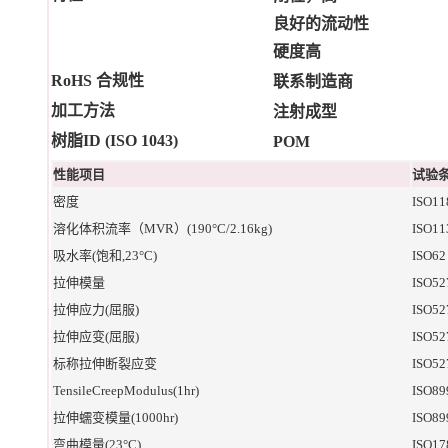
良好的流动性
硬度高
RoHS 合规性
联系制造商
加工方法
注射成型
树脂ID (ISO 1043)
POM
性能项目
试验条
密度
ISO11
溶化体积流率（MVR）(190°C/2.16kg)
ISO11
吸水率(饱和,23°C)
ISO62
拉伸模量
ISO52
拉伸应力(屈服)
ISO52
拉伸应变(屈服)
ISO52
标称拉伸断裂应变
ISO52
TensileCreepModulus(1hr)
ISO89
拉伸蠕变模量(1000hr)
ISO89
弯曲模量(23°C)
ISO17