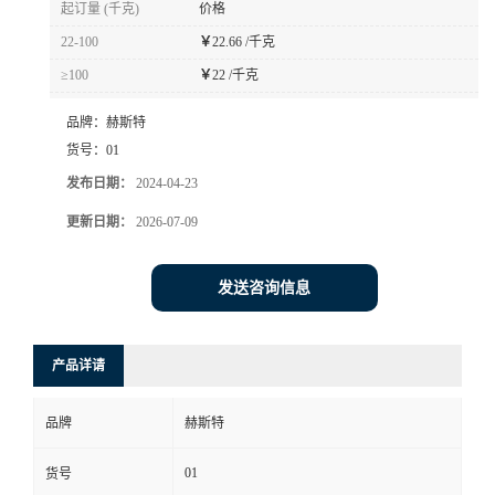
起订量 (千克)
价格
书
22-100
￥
22.66 /千克
≥100
￥
22 /千克
荣
品牌：
赫斯特
誉
货号：
01
发布日期：
2024-04-23
联
更新日期：
2026-07-09
系
发送咨询信息
方
产品详请
式
品牌
赫斯特
在
01
货号
线