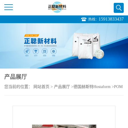
15913833437
热线：
公
司
首
页
产品展厅
公
您当前的位置：
网站首页
>
产品展厅
>
德国赫斯特Hostaform
>
POM
司
Hostaform C 9021 GV3/30 TF2 低翘曲性
介
绍