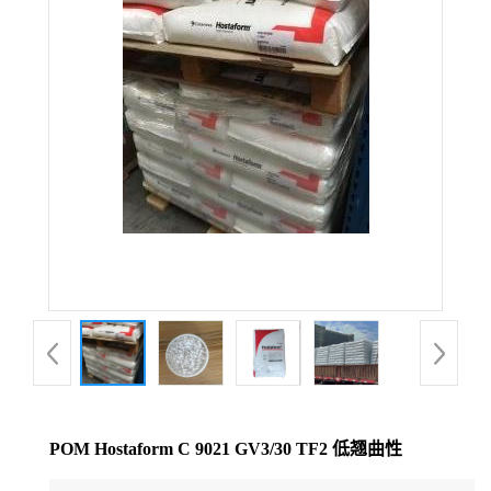
公
司
动
态
产
品
展
厅
POM Hostaform C 9021 GV3/30 TF2 低翘曲性
证