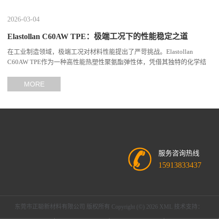
2026-03-04
Elastollan C60AW TPE：极端工况下的性能稳定之道
在工业制造领域，极端工况对材料性能提出了严苛挑战。Elastollan
C60AW TPE作为一种高性能热塑性聚氨酯弹性体，凭借其独特的化学结
构与工艺设计，在高温、高负荷、化学腐蚀等极端环境下展现...
MORE
服务咨询热线
15913833437
东莞市正聪新材料有限公司
版权所有 Copyright (©) 2026
XML
技术支持：