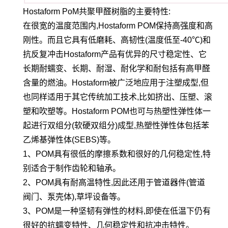
Hostaform PoM共聚甲醛树脂的主要特性:
在很宽的温度范围内,Hostaform POM保持高强度和高
刚性。而且它具有低磨耗、高韧性(温度低至-40℃)和
抗反复冲击Hostaform产品有优异的尺寸稳定性、它
长期耐蠕变、长期、耐湿、耐化学和耐包括有高甲醛
含量的燃油。Hostaform被广泛地应用于注塑成型,但
也同样适用于其它传统加工技术,比如挤出、压塑、滚
塑和吹塑等。Hostaform POM也可与热塑性弹性体一
起进行双组分(软硬双组分)成型,热塑性弹性体包括苯
乙烯基弹性体(SEBS)等。
1、POM具有很低的摩擦系数和很好的几何稳定性,特
别适合于制作齿轮和轴承。
2、POM具有耐高温特性,因此还用于管道器件(管道
阀门、泵壳体),草坪设备等。
3、POM是一种坚韧有弹性的材料,即使在低温下仍有
很好的抗蠕变特性、几何稳定性和抗冲击特性。