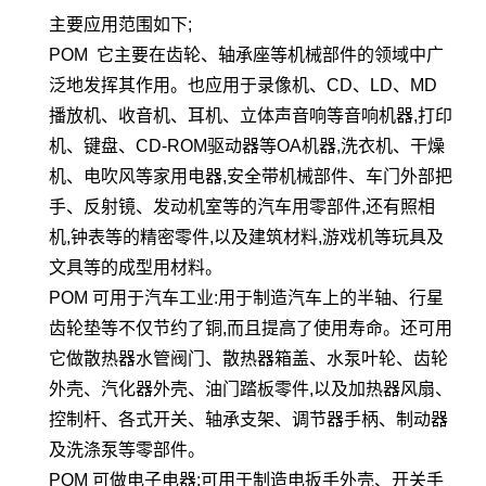
主要应用范围如下;
POM 它主要在齿轮、轴承座等机械部件的领域中广
泛地发挥其作用。也应用于录像机、CD、LD、MD
播放机、收音机、耳机、立体声音响等音响机器,打印
机、键盘、CD-ROM驱动器等OA机器,洗衣机、干燥
机、电吹风等家用电器,安全带机械部件、车门外部把
手、反射镜、发动机室等的汽车用零部件,还有照相
机,钟表等的精密零件,以及建筑材料,游戏机等玩具及
文具等的成型用材料。
POM 可用于汽车工业:用于制造汽车上的半轴、行星
齿轮垫等不仅节约了铜,而且提高了使用寿命。还可用
它做散热器水管阀门、散热器箱盖、水泵叶轮、齿轮
外壳、汽化器外壳、油门踏板零件,以及加热器风扇、
控制杆、各式开关、轴承支架、调节器手柄、制动器
及洗涤泵等零部件。
POM 可做电子电器:可用于制造电扳手外壳、开关手