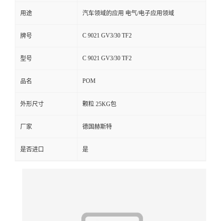
用途
汽车领域的应用 电气/电子应用领域
留
C 9021 GV3/30 TF2
牌号
言
C 9021 GV3/30 TF2
型号
POM
品名
外形尺寸
颗粒 25KG包
厂家
德国赫斯特
是否进口
是