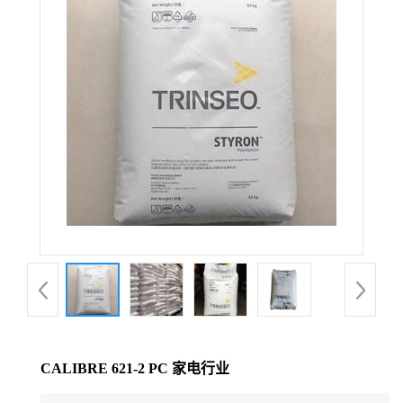
公
司
动
态
产
品
展
厅
CALIBRE 621-2 PC 家电行业
证