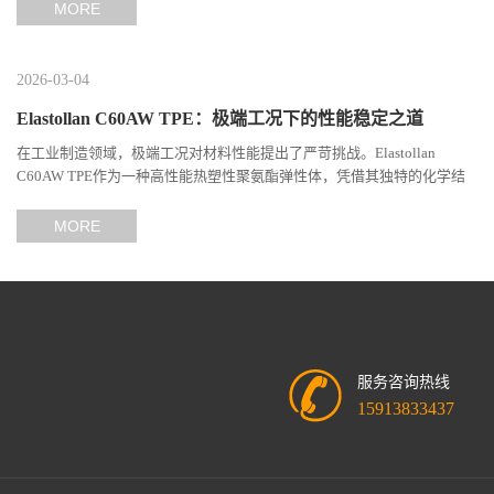
MORE
2026-03-04
Elastollan C60AW TPE：极端工况下的性能稳定之道
在工业制造领域，极端工况对材料性能提出了严苛挑战。Elastollan
C60AW TPE作为一种高性能热塑性聚氨酯弹性体，凭借其独特的化学结
构与工艺设计，在高温、高负荷、化学腐蚀等极端环境下展现...
MORE
服务咨询热线
15913833437