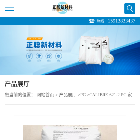
15913833437
热线：
公
司
首
页
产品展厅
公
您当前的位置：
网站首页
>
产品展厅
>
PC
>
CALIBRE 621-2 PC 家
司
电行业
介
绍