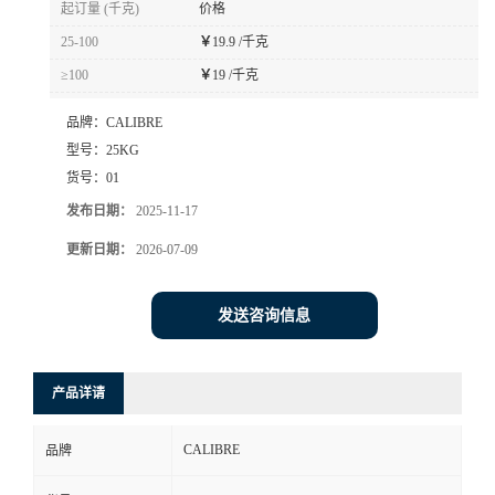
起订量 (千克)
价格
书
25-100
￥
19.9 /千克
≥100
￥
19 /千克
荣
品牌：
CALIBRE
誉
型号：
25KG
货号：
01
联
发布日期：
2025-11-17
更新日期：
2026-07-09
系
方
发送咨询信息
式
产品详请
在
CALIBRE
品牌
线