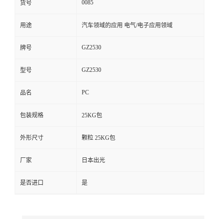
0085
货号
留
用途
汽车领域的应用 电气/电子应用领域
言
GZ2530
牌号
GZ2530
型号
PC
品名
包装规格
25KG包
外形尺寸
颗粒 25KG包
厂家
日本出光
是否进口
是