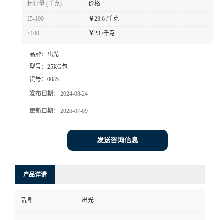
起订量 (千克)
价格
书
25-100
￥
23.6 /千克
≥100
￥
23 /千克
荣
品牌：
出光
誉
型号：
25KG包
货号：
0085
联
发布日期：
2024-08-24
更新日期：
2026-07-09
系
方
发送咨询信息
式
产品详请
在
品牌
出光
线