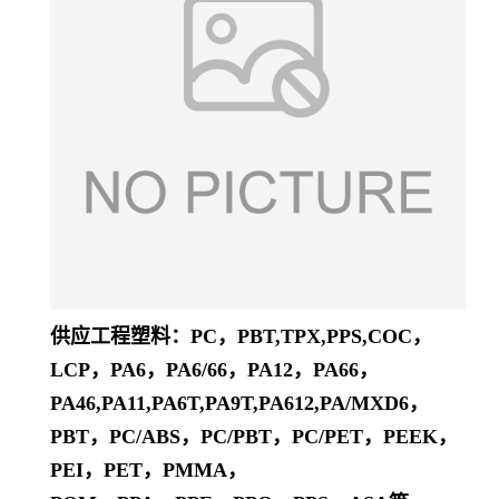
供应工程塑料：PC，PBT,TPX,PPS,COC，
LCP，PA6，PA6/66，PA12，PA66，
PA46,PA11,PA6T,PA9T,PA612,PA/MXD6，
PBT，PC/ABS，PC/PBT，PC/PET，PEEK，
PEI，PET，PMMA，