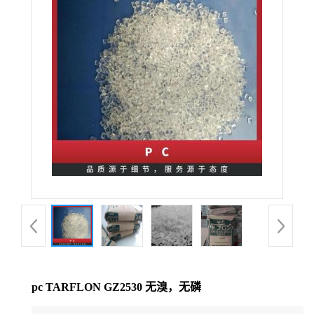
公
司
动
态
产
品
展
厅
pc TARFLON GZ2530 无溴，无磷
证