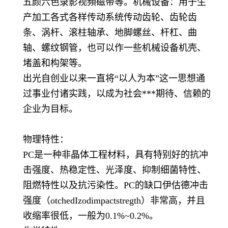
五颜六色录影视頻磁带等。机械设备：用于生
产加工各式各样传动系统传动齿轮、齿轮齿
条、涡杆、滚柱轴承、地脚螺丝、杆杠、曲
轴、螺纹钢管，也可以作一些机械设备机壳、
堵盖和构架等。
出光自创业以来一直将“以人为本”这一思想通
过事业付诸实践，以成为社会***期待、信赖的
企业为目标。
物理特性：
PC是一种非晶体工程材料，具有特别好的抗冲
击强度、热稳定性、光泽度、抑制细菌特性、
阻燃特性以及抗污染性。PC的缺口伊估德冲击
强度（otchedIzodimpactstregth）非常高，并且
收缩率很低，一般为0.1%~0.2%。