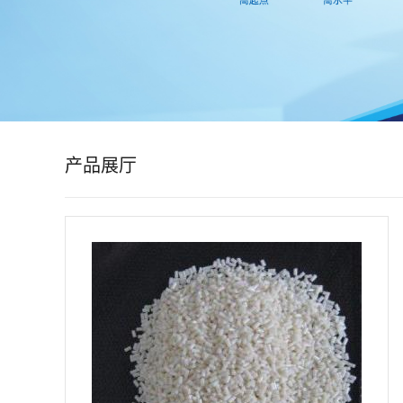
公
司
动
态
产品展厅
产
品
展
厅
证