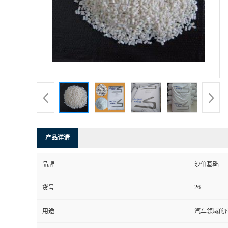
书
荣
誉
联
系
产品详请
方
品牌
沙伯基础
式
26
货号
在
用途
汽车领域的应
线