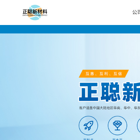
公
公
司
首
页
公
司
介
绍