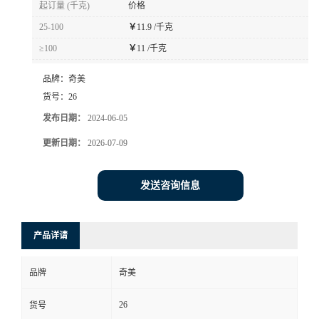
起订量 (千克)
价格
书
25-100
￥
11.9 /千克
≥100
￥
11 /千克
荣
品牌：
奇美
誉
货号：
26
发布日期：
2024-06-05
联
更新日期：
2026-07-09
系
发送咨询信息
方
产品详请
式
品牌
奇美
在
26
货号
线