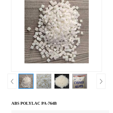
公
司
动
态
产
品
展
厅
ABS POLYLAC PA-764B
证