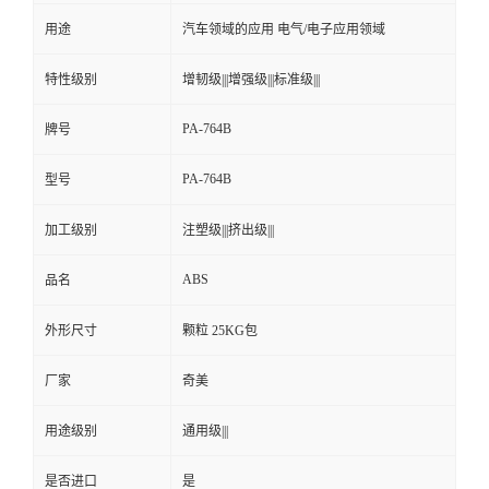
用途
汽车领域的应用 电气/电子应用领域
留
特性级别
增韧级|||增强级|||标准级|||
言
PA-764B
牌号
PA-764B
型号
加工级别
注塑级|||挤出级|||
ABS
品名
外形尺寸
颗粒 25KG包
厂家
奇美
用途级别
通用级|||
是否进口
是