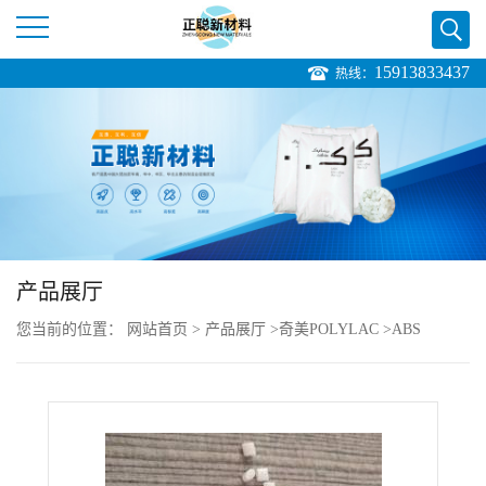
15913833437
热线：
公
司
首
页
产品展厅
公
您当前的位置：
网站首页
>
产品展厅
>
奇美POLYLAC
>
ABS
司
POLYLAC PA-764B
介
绍