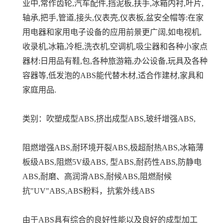
业中,常作齿轮,汽车配件,挡泥板,扶手,冰箱内衬,叶片,
轴承,把手,管道,接头,仪表壳,仪表板,盆安全帽等:在家
用电器和家用电子设备的应用前景更广阔,如电视机,
收录机,冰箱,冷柜,洗衣机,空调机,吸尘器和各种小家点
器材:日用品有鞋,包,各种旅游箱,办公设备,玩具及各种
容器等,低发泡的ABS能代替木材,适合作建材,家具和
家庭用品.
类别：吹塑成型ABS,挤出成型ABS,玻纤增强ABS,
阻燃增强ABS,耐环境开裂ABS,极超耐热ABS,冰箱薄
板级ABS,阻燃5V级ABS, 型ABS,耐药性ABS,防静电
ABS,耐磨、高润滑ABS,耐候ABS,阻燃耐候
抗"UV"ABS,ABS粉料，抗紫外线ABS
由于ABS具有综合的良好性能以及良好的成型加工