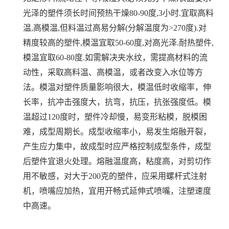
光泽的塑件须长时间预热干燥80-90度,3小时.宜取高料
温,高模温,但料温过高易分解(分解温度为>270度).对
精度较高的塑件,模温宜取50-60度,对高光泽.耐热塑件,
模温宜取60-80度.如需解决夹水纹，需提高材料的流
动性，采取高料温、高模温，或者改变入水位等方
法。模温对塑件质量影响很大，模温低时收缩率，伸
长率，抗冲击强度大，抗弯，抗压，抗张强度低。模
温超过120度时，塑件冷却慢，易变形粘模，脱模困
难，成型周期长。成型收缩率小，易发生熔融开裂，
产生应力集中，故成型时应严格控制成型条件，成型
后塑件宜退火处理。熔融温度高，粘度高，对剪切作
用不敏感，对大于200克的塑件，应采用螺杆式注射
机，喷嘴应加热，宜用开畅式延伸式喷嘴，注塑速度
中高速。