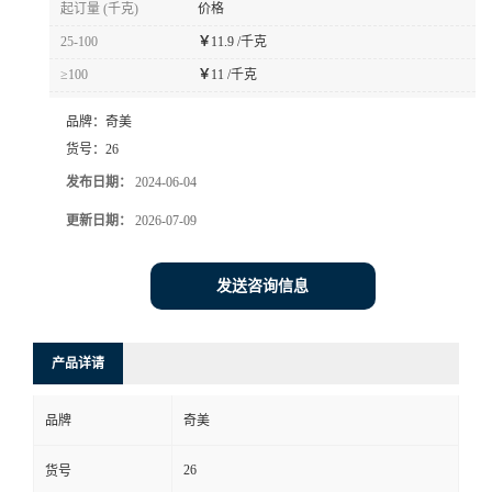
起订量 (千克)
价格
书
25-100
￥
11.9 /千克
≥100
￥
11 /千克
荣
品牌：
奇美
誉
货号：
26
发布日期：
2024-06-04
联
更新日期：
2026-07-09
系
发送咨询信息
方
产品详请
式
品牌
奇美
在
26
货号
线