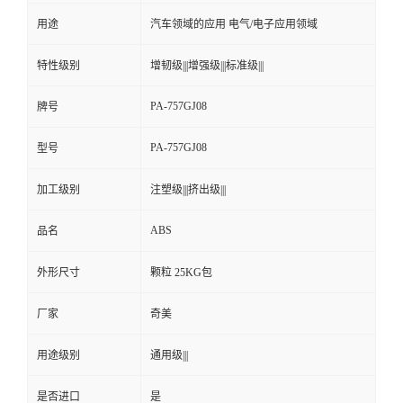
用途
汽车领域的应用 电气/电子应用领域
留
特性级别
增韧级|||增强级|||标准级|||
言
PA-757GJ08
牌号
PA-757GJ08
型号
加工级别
注塑级|||挤出级|||
ABS
品名
外形尺寸
颗粒 25KG包
厂家
奇美
用途级别
通用级|||
是否进口
是