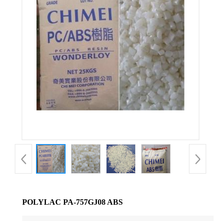
公
司
动
态
产
品
展
厅
POLYLAC PA-757GJ08 ABS
证