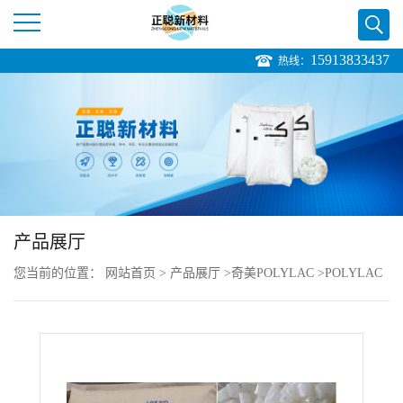
15913833437
热线：
公
司
首
页
产品展厅
公
您当前的位置：
网站首页
>
产品展厅
>
奇美POLYLAC
>
POLYLAC
司
PA-757GJ08 ABS
介
绍