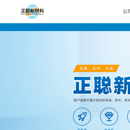
公
公
司
首
页
公
司
介
绍