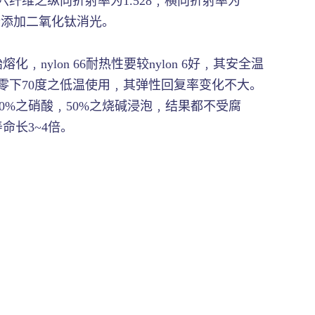
六六纤维之纵向折射率为1.528﹐横向折射率为
聚合添加二氧化钛消光。
nylon 66耐热性要较nylon 6好﹐其安全温
在零下70度之低温使用﹐其弹性回复率变化不大。
0%之硝酸﹐50%之烧碱浸泡﹐结果都不受腐
长3~4倍。