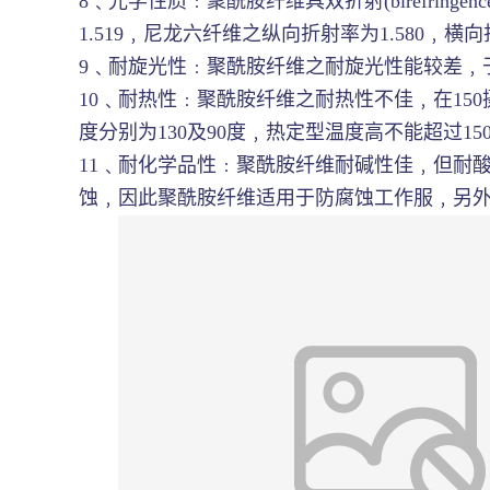
8﹑光学性质﹕聚酰胺纤维具双折射(birefri
1.519﹐尼龙六纤维之纵向折射率为1.580﹐
9﹑耐旋光性﹕聚酰胺纤维之耐旋光性能较差﹐
10﹑耐热性﹕聚酰胺纤维之耐热性不佳﹐在150摄氏
度分别为130及90度﹐热定型温度高不能超过
11﹑耐化学品性﹕聚酰胺纤维耐碱性佳﹐但耐酸
蚀﹐因此聚酰胺纤维适用于防腐蚀工作服﹐另外