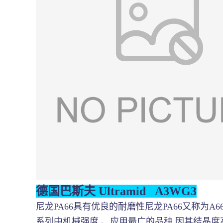
德国巴斯夫 Ultramid A3WG3
尼龙PA66具有优良的耐磨性尼龙PA66又称为A66或尼龙
系列中机械强度 、应用最广的品种,因其结晶度高