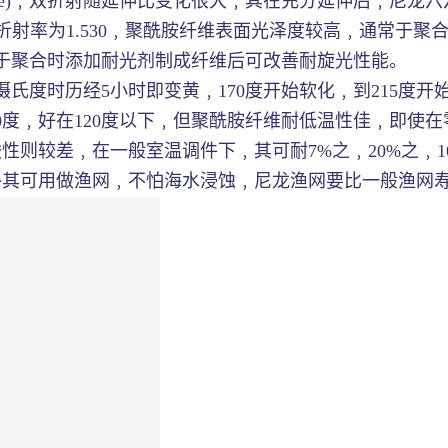
ngence)﹐双折射随延伸比变化很大﹐其在充分延伸后﹐尼龙
横向折射率为1.530﹐聚酰胺纤维表面光泽度较高﹐通常于
于聚合时添加耐光剂制成纤维后可改善耐旋光性能。
度时历经5小时即变黄﹐170度开始软化﹐到215度开始熔化﹐
150度﹐好在120度以下﹐但聚酰胺纤维耐低温性佳﹐即使
性则较差﹐在一般室温调件下﹐其可耐7%之﹐20%之﹐1
其可用做渔网﹐不怕海水浸蚀﹐尼龙渔网要比一般渔网寿命