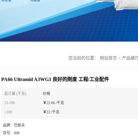
您当前的位置：
网站首页
>
产品展
PA66 Ultramid A3WG3 良好的刚度 工程/工业配件
起订量 (千克)
价格
25-100
￥
22.66 /千克
≥100
￥
22 /千克
品牌：
巴斯夫
货号：
008