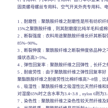
固类螺母螺丝专用料、空气开关外壳专用料、
1﹑耐磨性﹕聚酰胺纤维之耐磨性是所有纺织纤维中
15%之聚酰胺纤维﹐则其耐磨度比纯羊毛料或棉
2﹑断裂强度﹕衣料用途聚酰胺纤维长纤其断裂强度为
85%~90%。
3﹑断裂伸度﹕聚酰胺纤维之断裂伸度依品种之不
燥状态高3~5%。
4﹑弹性回复率﹕聚酰胺纤维之回弹性﹐长纤之伸
5﹑耐疲劳性﹕由于聚酰胺纤维之弹性回复率好
聚酯酰胺纤维之耐疲劳性比棉纤维高7~8倍﹐
6﹑吸湿性﹕聚酰胺纤维之吸湿性比天然纤维和嫘萦
对湿度65%时之含水率为3.4~3.8﹐nylon 6
7﹑染色性﹕聚酰胺纤维之染色性较天然纤维及