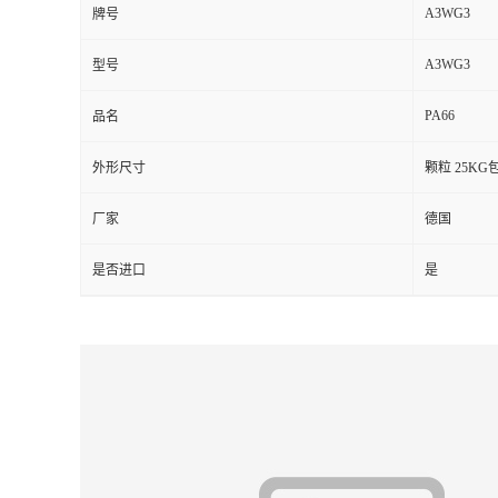
A3WG3
牌号
留
A3WG3
型号
言
PA66
品名
外形尺寸
颗粒 25KG
厂家
德国
是否进口
是