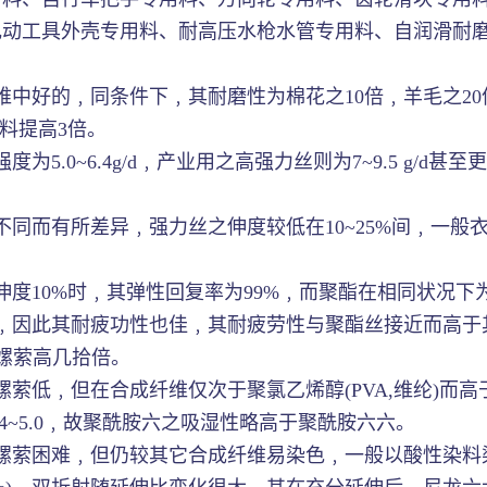
电动工具外壳专用料、耐高压水枪水管专用料、自润滑耐
好的﹐同条件下﹐其耐磨性为棉花之10倍﹐羊毛之20倍﹐
料提高3倍。
5.0~6.4g/d﹐产业用之高强力丝则为7~9.5 g/
同而有所差异﹐强力丝之伸度较低在10~25%间﹐一般衣
度10%时﹐其弹性回复率为99%﹐而聚酯在相同状况下为6
﹐因此其耐疲功性也佳﹐其耐疲劳性与聚酯丝接近而高于
比嫘萦高几拾倍。
低﹐但在合成纤维仅次于聚氯乙烯醇(PVA,维纶)而高于其它
则为3.4~5.0﹐故聚酰胺六之吸湿性略高于聚酰胺六六。
嫘萦困难﹐但仍较其它合成纤维易染色﹐一般以酸性染料