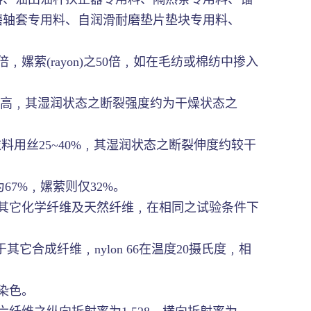
磨轴套专用料、自润滑耐磨垫片垫块专用料、
嫘萦(rayon)之50倍﹐如在毛纺或棉纺中掺入
d甚至更高﹐其湿润状态之断裂强度约为干燥状态之
料用丝25~40%﹐其湿润状态之断裂伸度约较干
7%﹐嫘萦则仅32%。
其它化学纤维及天然纤维﹐在相同之试验条件下
合成纤维﹐nylon 66在温度20摄氏度﹐相
染色。