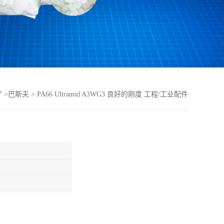
厅
>
巴斯夫
>
PA66 Ultramid A3WG3 良好的刚度 工程/工业配件