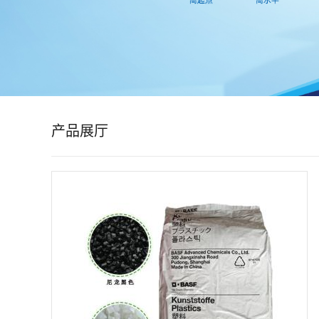
公
司
动
态
产品展厅
产
品
展
厅
证