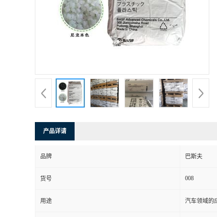
书
荣
誉
联
系
产品详请
方
品牌
巴斯夫
式
008
货号
在
用途
汽车领域的应
线