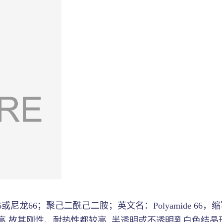
66；聚己二酰己二胺；英文名：Polyamide 66，缩写 nylon
,故其刚性、耐热性都较高. 半透明或不透明乳白色结晶形聚