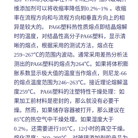
维添加剂可以将收缩率降低到0.2%~1% 。收缩
率在流程方向和与流程方向相垂直方向上的相
异是较大的。 PA66塑料热性质熔点即结晶熔解
时的温度，对结晶性高分子PA66塑料，显示清
晰的熔点，根据采用的测试方法，熔点在
259~267℃的范围内波动。通常采用差热分析法
测出的PA66塑料的熔点为264℃。如果将体积膨
胀系数显示极大值的温度当作熔点，则尼龙-66
的熔点温度范围为246~263℃。接近理论熔解温
度259℃。 PA66塑料的注塑特性干燥处理：如
果加工前材料是密封的，那么就没有必要干
燥。然而，如果储存容器被打开，那么建议在
85℃的热空气中干燥处理。如果湿度大于
0.2%，还需要进行105℃，12小时的真空干燥。
熔化温度：260~290℃。对玻璃添加剂的产品为