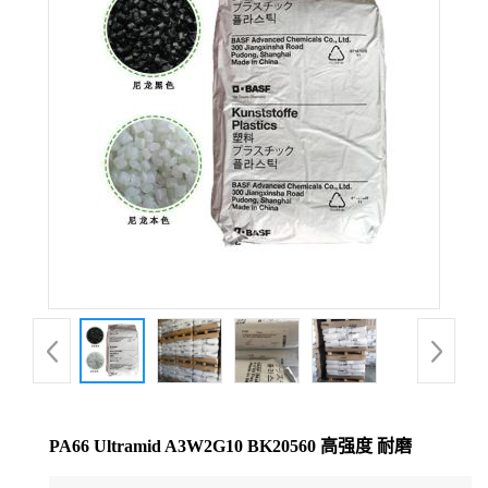
公
司
动
态
产
品
展
厅
PA66 Ultramid A3W2G10 BK20560 高强度 耐磨
证