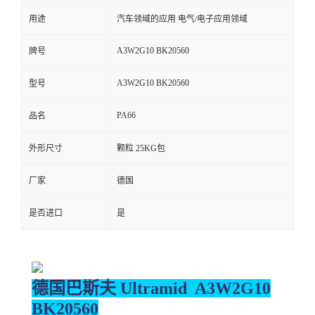
用途
汽车领域的应用 电气/电子应用领域
留
A3W2G10 BK20560
牌号
言
A3W2G10 BK20560
型号
PA66
品名
外形尺寸
颗粒 25KG包
厂家
德国
是否进口
是
德国巴斯夫 Ultramid A3W2G10
BK20560