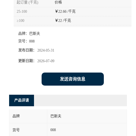
起订量 (千克)
价格
书
25-100
￥
22.66 /千克
≥100
￥
22 /千克
荣
品牌：
巴斯夫
誉
货号：
008
发布日期：
2024-05-31
联
更新日期：
2026-07-09
系
发送咨询信息
方
产品详请
式
品牌
巴斯夫
在
008
货号
线