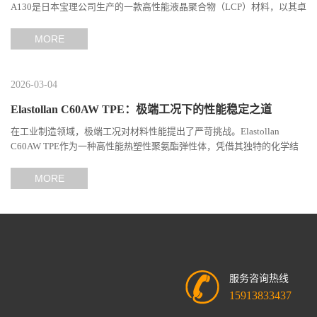
A130是日本宝理公司生产的一款高性能液晶聚合物（LCP）材料，以其卓
越的机械性能、耐热性和加工性能在工程塑料领域占据...
MORE
2026-03-04
Elastollan C60AW TPE：极端工况下的性能稳定之道
在工业制造领域，极端工况对材料性能提出了严苛挑战。Elastollan
C60AW TPE作为一种高性能热塑性聚氨酯弹性体，凭借其独特的化学结
构与工艺设计，在高温、高负荷、化学腐蚀等极端环境下展现...
MORE
服务咨询热线
15913833437