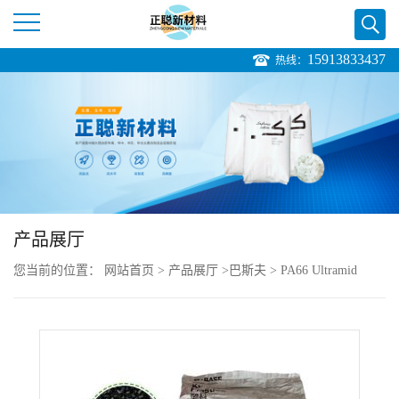
15913833437
热线：
公
司
首
页
产品展厅
公
您当前的位置：
网站首页
>
产品展厅
>
巴斯夫
>
PA66 Ultramid
司
A3W2G10 BK20560 高强度 耐磨
介
绍