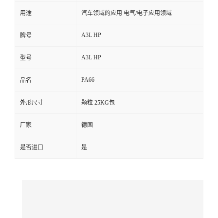
用途
汽车领域的应用 电气/电子应用领域
留
A3L HP
牌号
言
A3L HP
型号
PA66
品名
外形尺寸
颗粒 25KG包
厂家
德国
是否进口
是