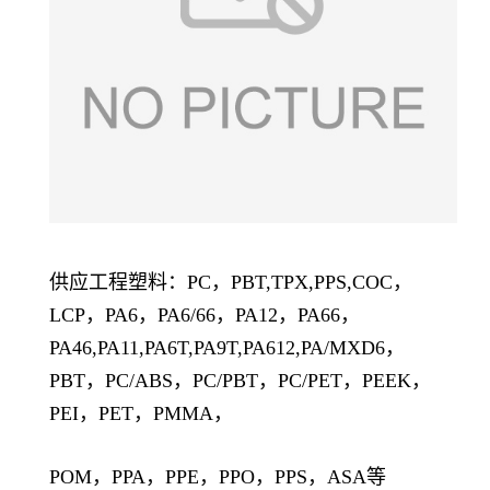
供应工程塑料：PC，PBT,TPX,PPS,COC，
LCP，PA6，PA6/66，PA12，PA66，
PA46,PA11,PA6T,PA9T,PA612,PA/MXD6，
PBT，PC/ABS，PC/PBT，PC/PET，PEEK，
PEI，PET，PMMA，
POM，PPA，PPE，PPO，PPS，ASA等