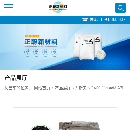
15913833437
热线：
公
司
首
页
产品展厅
公
您当前的位置：
网站首页
>
产品展厅
>
巴斯夫
>
PA66 Ultramid A3L
司
HP
介
绍