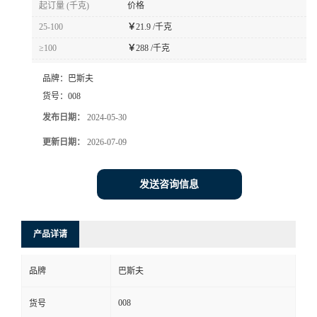
起订量 (千克)
价格
书
25-100
￥
21.9 /千克
≥100
￥
288 /千克
荣
品牌：
巴斯夫
誉
货号：
008
发布日期：
2024-05-30
联
更新日期：
2026-07-09
系
发送咨询信息
方
产品详请
式
品牌
巴斯夫
在
008
货号
线