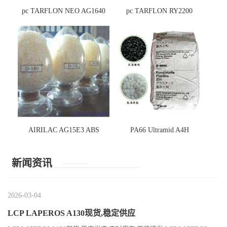
pc TARFLON NEO AG1640
pc TARFLON RY2200
AIRILAC AG15E3 ABS
PA66 Ultramid A4H
新闻资讯
2026-03-04
LCP LAPEROS A130现货,稳定供应