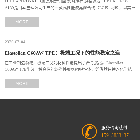
LCP LAPEROS A130现货,稳定供应 实时库存,原装速发 LCP LAPEROS
A130是日本宝理公司生产的一款高性能液晶聚合物（LCP）材料，以其卓
越的机械性能、耐热性和加工性能在工程塑料领域占据...
MORE
2026-03-04
Elastollan C60AW TPE：极端工况下的性能稳定之道
在工业制造领域，极端工况对材料性能提出了严苛挑战。Elastollan
C60AW TPE作为一种高性能热塑性聚氨酯弹性体，凭借其独特的化学结
构与工艺设计，在高温、高负荷、化学腐蚀等极端环境下展现...
MORE
服务咨询热线
15913833437