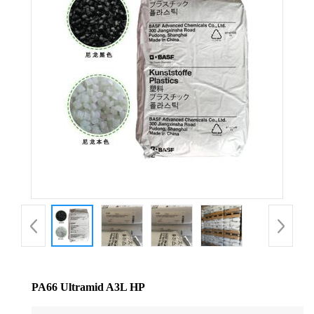
公
司
动
态
产
品
展
厅
PA66 Ultramid A3L HP
证