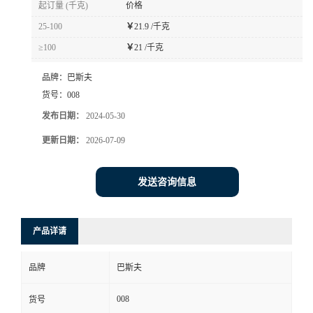
起订量 (千克)
价格
书
25-100
￥
21.9 /千克
≥100
￥
21 /千克
荣
品牌：
巴斯夫
誉
货号：
008
发布日期：
2024-05-30
联
更新日期：
2026-07-09
系
发送咨询信息
方
产品详请
式
品牌
巴斯夫
在
008
货号
线