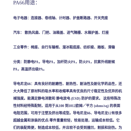
PA66用途：
电子电器：连接器、卷线轴、计时器、护盖断路器、开关壳座
汽车： 散热风扇、门把、油箱盖、进气隔栅、水箱护盖、灯座
工业零件：椅座、自行车输框、溜冰鞋底座、纺织梭、踏板、滑输
分类：防静电PA，导电PA，加纤防火PA，防火PA，抗紫外线耐候
PA，高温挤出级PA。
导电尼龙66：具有良好的耐磨性、耐热性、耐油性及耐化学药品性，还
大大降低了原材料的吸水率和收缩率具有优良的尺寸稳定性及优异的机
械强度。能满足静电消散和 静电放电 (ESD) 防护的要求。 这些特殊改
性材料经特殊配制，适用于从100 到1012欧姆／平方 (ohms/sq) 的表面
电阻范围，可用于注塑及挤出等成型。导电尼龙66、导电尼龙12有很多
超越金属和涂装的优点:零件重量较轻，较易处理，运输成本较低。它
们的装配简便，制造成本较低，并且较不会受到撞凹，割损和刮伤。为