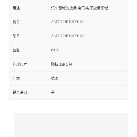
用途
汽车领域的应用 电气/电子应用领域
留
A3EG7 HP BK23189
牌号
言
A3EG7 HP BK23189
型号
PA66
品名
外形尺寸
颗粒 25KG包
厂家
德国
是否进口
是