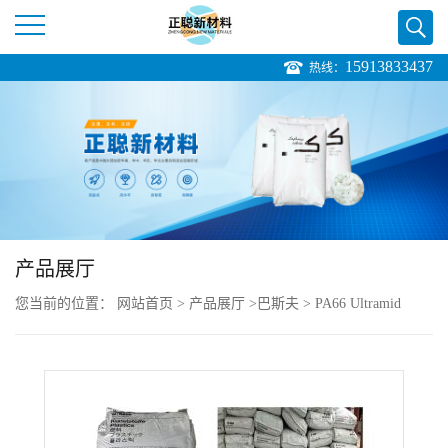
15913833437
热线：
公
司
首
页
产品展厅
公
您当前的位置：
网站首页
>
产品展厅
>
巴斯夫
>
PA66 Ultramid
司
A3EG7 HP BK23189 高刚性 机械部件
介
绍