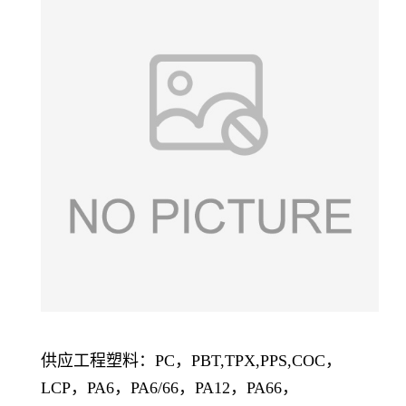
供应工程塑料：PC，PBT,TPX,PPS,COC，
LCP，PA6，PA6/66，PA12，PA66，