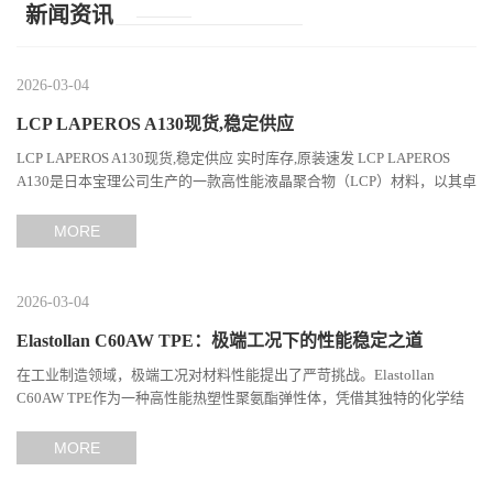
新闻资讯
2026-03-04
LCP LAPEROS A130现货,稳定供应
LCP LAPEROS A130现货,稳定供应 实时库存,原装速发 LCP LAPEROS
A130是日本宝理公司生产的一款高性能液晶聚合物（LCP）材料，以其卓
越的机械性能、耐热性和加工性能在工程塑料领域占据...
MORE
2026-03-04
Elastollan C60AW TPE：极端工况下的性能稳定之道
在工业制造领域，极端工况对材料性能提出了严苛挑战。Elastollan
C60AW TPE作为一种高性能热塑性聚氨酯弹性体，凭借其独特的化学结
构与工艺设计，在高温、高负荷、化学腐蚀等极端环境下展现...
MORE