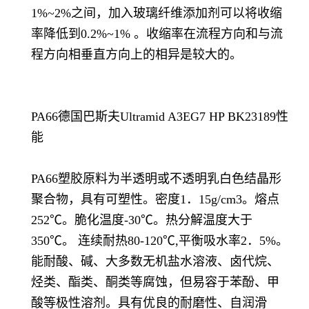
1%~2%之间，加入玻璃纤维添加剂可以将收缩
率降低到0.2%~1% 。收缩率在流程方向和与流
程方向相垂直方向上的相异是较大的。
PA66德国巴斯夫Ultramid A3EG7 HP BK23189性
能
PA66塑胶原料为半透明或不透明乳白色结晶形
聚合物，具有可塑性。密度1．15g/cm3。熔点
252℃。脆化温度-30℃。热分解温度大于
350℃。 连续耐热80-120℃,平衡吸水率2．5%。
能耐酸、碱、大多数无机盐水溶液、卤代烷、
烃类、酯类、酮类等腐蚀，但易容于苯酚、甲
酸等极性溶剂。具有优良的耐磨性、自润滑