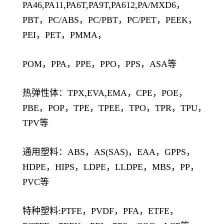
PA46,PA11,PA6T,PA9T,PA612,PA/MXD6，
PBT，PC/ABS，PC/PBT，PC/PET，PEEK，
PEI，PET，PMMA，
POM，PPA，PPE，PPO，PPS，ASA等
热弹性体：TPX,EVA,EMA，CPE，POE，
PBE，POP，TPE，TPEE，TPO，TPR，TPU，
TPV等
通用塑料：ABS，AS(SAS)，EAA，GPPS，
HDPE，HIPS，LDPE，LLDPE，MBS，PP，
PVC等
特种塑料:PTFE，PVDF，PFA，ETFE，