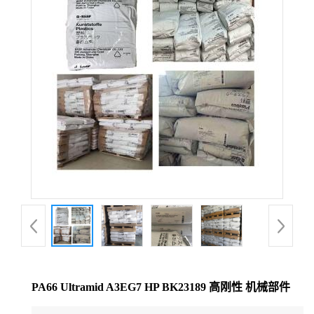
公
司
动
态
产
品
展
厅
PA66 Ultramid A3EG7 HP BK23189 高刚性 机械部件
证