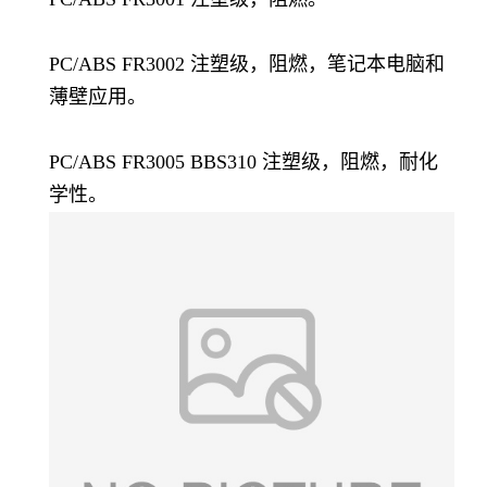
PC/ABS FR3002 注塑级，阻燃，笔记本电脑和
薄壁应用。
PC/ABS FR3005 BBS310 注塑级，阻燃，耐化
学性。