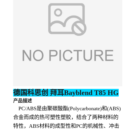
德国科思创 拜耳
Bayblend T85 HG
产品描述
PC/ABS是由聚碳酸酯(Polycarbonate)和(ABS)
合金而成的热可塑性塑胶，结合了两种材料的
特性，ABS材料的成型性和PC的机械性、冲击