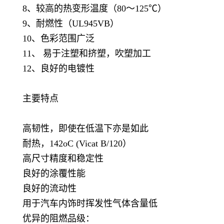
8、较高的热变形温度（80～125℃）
9、耐燃性（UL945VB）
10、色彩范围广泛
11、 易于注塑和挤塑，吹塑加工
12、良好的电镀性
主要特点
高韧性，即使在低温下亦是如此
耐热，142oC (Vicat B/120）
高尺寸精度和稳定性
良好的涂覆性能
良好的流动性
用于汽车内饰时挥发性气体含量低
优异的阻燃品级：