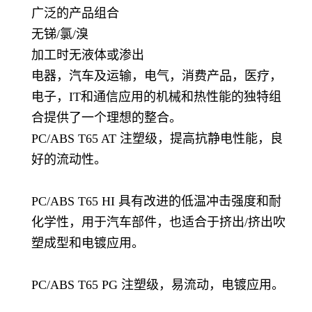
广泛的产品组合
无锑/氯/溴
加工时无液体或渗出
电器，汽车及运输，电气，消费产品，医疗，
电子，IT和通信应用的机械和热性能的独特组
合提供了一个理想的整合。
PC/ABS T65 AT 注塑级，提高抗静电性能，良
好的流动性。
PC/ABS T65 HI 具有改进的低温冲击强度和耐
化学性，用于汽车部件，也适合于挤出/挤出吹
塑成型和电镀应用。
PC/ABS T65 PG 注塑级，易流动，电镀应用。