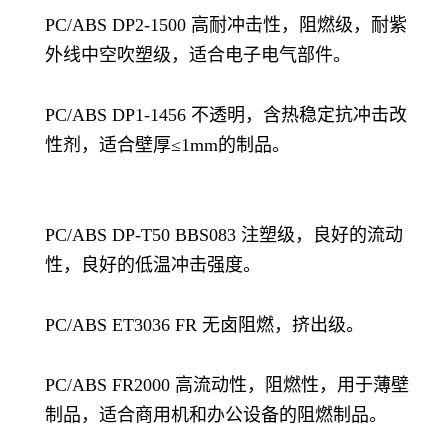
PC/ABS DP2-1500 高耐冲击性，阻燃级，耐紫
外线中空吹塑级，适合电子电气部件。
PC/ABS DP1-1456 不透明，含热稳定抗冲击改
性剂，适合壁厚≤1mm的制品。
PC/ABS DP-T50 BBS083 注塑级，良好的流动
性，良好的低温冲击强度。
PC/ABS ET3036 FR 无卤阻燃，挤出级。
PC/ABS FR2000 高流动性，阻燃性，用于薄壁
制品，适合商用机和办公设备的阻燃制品。