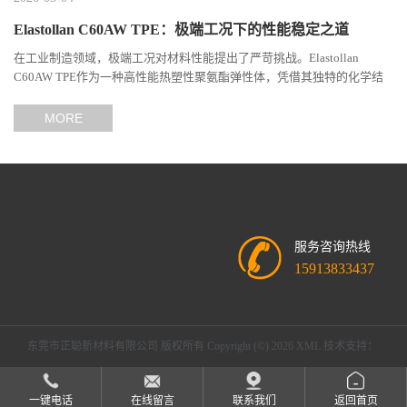
Elastollan C60AW TPE：极端工况下的性能稳定之道
在工业制造领域，极端工况对材料性能提出了严苛挑战。Elastollan
C60AW TPE作为一种高性能热塑性聚氨酯弹性体，凭借其独特的化学结
构与工艺设计，在高温、高负荷、化学腐蚀等极端环境下展现...
MORE
服务咨询热线
15913833437
东莞市正聪新材料有限公司
版权所有 Copyright (©) 2026
XML
技术支持：
盖德化工网
食品商务网
一键电话
在线留言
联系我们
返回首页