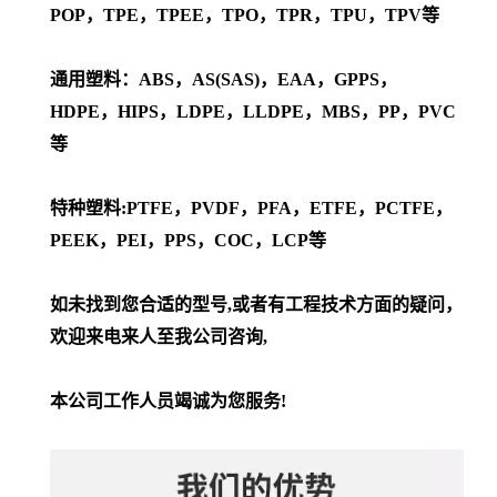
POP，TPE，TPEE，TPO，TPR，TPU，TPV等
通用塑料：ABS，AS(SAS)，EAA，GPPS，
HDPE，HIPS，LDPE，LLDPE，MBS，PP，PVC
等
特种塑料:PTFE，PVDF，PFA，ETFE，PCTFE，
PEEK，PEI，PPS，COC，LCP等
如未找到您合适的型号,或者有工程技术方面的疑问，
欢迎来电来人至我公司咨询,
本公司工作人员竭诚为您服务!