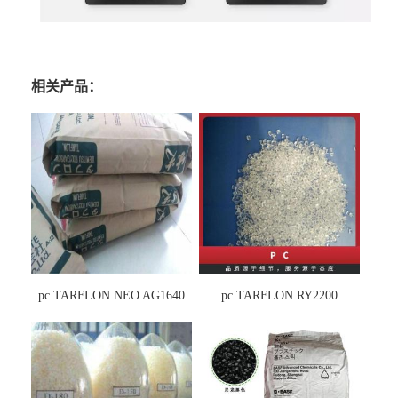
相关产品：
pc TARFLON NEO AG1640
pc TARFLON RY2200