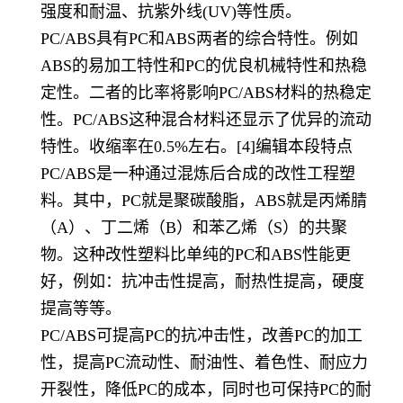
强度和耐温、抗紫外线(UV)等性质。
PC/ABS具有PC和ABS两者的综合特性。例如
ABS的易加工特性和PC的优良机械特性和热稳
定性。二者的比率将影响PC/ABS材料的热稳定
性。PC/ABS这种混合材料还显示了优异的流动
特性。收缩率在0.5%左右。[4]编辑本段特点
PC/ABS是一种通过混炼后合成的改性工程塑
料。其中，PC就是聚碳酸脂，ABS就是丙烯腈
（A）、丁二烯（B）和苯乙烯（S）的共聚
物。这种改性塑料比单纯的PC和ABS性能更
好，例如：抗冲击性提高，耐热性提高，硬度
提高等等。
PC/ABS可提高PC的抗冲击性，改善PC的加工
性，提高PC流动性、耐油性、着色性、耐应力
开裂性，降低PC的成本，同时也可保持PC的耐