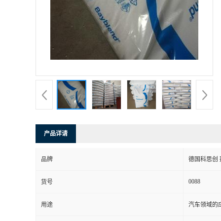
书
荣
誉
联
系
产品详请
方
品牌
德国科思创 
式
0088
货号
在
用途
汽车领域的应
线