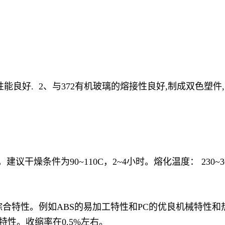
性能良好. 2、与372有机玻璃的熔接性良好,制成双色塑件
议干燥条件为90~110C，2~4小时。熔化温度： 230~3
者的综合特性。例如ABS的易加工特性和PC的优良机械特性
特性。收缩率在0.5%左右。