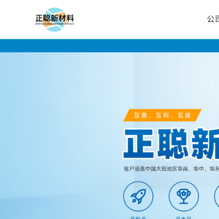
公
公
司
首
页
公
司
介
绍