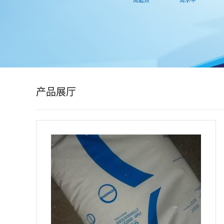
公
司
动
态
产品展厅
产
品
展
厅
证