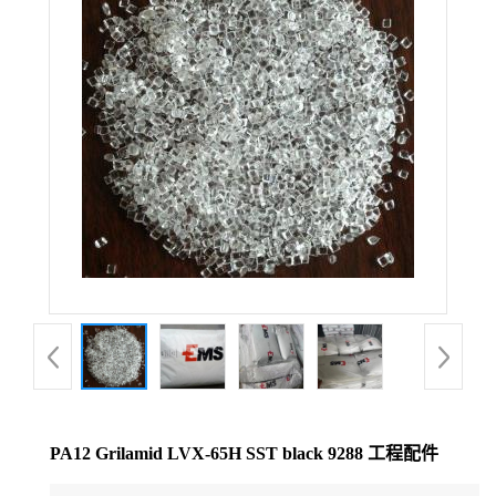
公
司
动
态
产
品
展
厅
PA12 Grilamid LVX-65H SST black 9288 工程配件
证