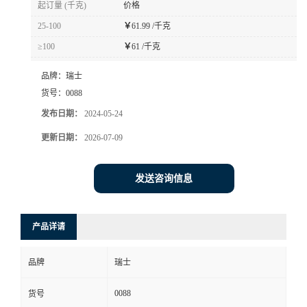
起订量 (千克)
价格
书
25-100
￥
61.99 /千克
≥100
￥
61 /千克
荣
品牌：
瑞士
誉
货号：
0088
发布日期：
2024-05-24
联
更新日期：
2026-07-09
系
发送咨询信息
方
产品详请
式
品牌
瑞士
在
0088
货号
线