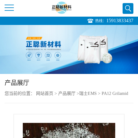
15913833437
热线：
公
司
首
页
产品展厅
公
您当前的位置：
网站首页
>
产品展厅
>
瑞士EMS
>
PA12 Grilamid
司
LVX-65H SST black 9288 工程配件
介
绍