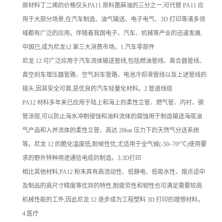
原材料丁二烯的价格仅头PA11 原料蓖麻油的三分之一,可代替 PA11 应
用于大部分场景,在汽车制造、油气输送、电子电气、3D 打印等渚多领
域都有广泛的应用。伴随着我国电子、汽车、机械等产业的迅速发展,
中国已,成为尼龙12 第三大消费市场。1.汽车零部件
尼龙 12 可广泛应用于汽车流体输送管线,包括燃油管线、离合器管线、
真空刹车增压器管路、空气刹车管路、电池冷却液管线以及上述管线的
接头,因其安全可靠,是优良的汽车轻量化材料。2.管道线缆
PA12 材料多年来已应用于陆上和海上的柔性立管、燃气管、内衬、钢
管涂层,可以防止海水冲刷侵蚀和油料流体的腐蚀用于制造输送海底油
气产品和入并流体的柔性立管、高达 20bar 压力下的天然气分送系统
等。尼龙 12 的脆化温度低,耐候性优,尤适用于全气候(-50~70°℃)使用要
求的野外特种用途通信电缆的制造。3.3D打印
相比其他材料,PA12 粉末具有高流动性、低静电、低吸水性、熔点适中
及制品的高尺寸精度等优异的特性,耐疲劳性和韧性也可满足需要较高
机械性能的工件,因此尼龙 12 逐步成为工程塑料 3D 打印的理想材料。
4.医疗