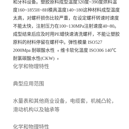
和牙科设备。塑胶原料成型温度320度~390度烘料温
度160~1855H~8H模具温度140~180这种材料成型温度
太高，对螺杆损伤比较严重，在设定螺杆转速时速度
不能太快，注射压力在100~130MPa注射速度40~80。
成型结束后应及时用PE蜡快速清洗螺杆，不能让塑胶
原料的材料停留在螺杆中。弹性模量 ISO527
2000Mpa 耐碳酸水性 ﹢维卡软化温度 ISO306 140℃
耐氯碳酸水性(CKW) ﹢
化学和物理特性
典型应用范围
水量表和其他商业设备，电缆套，机械凸轮，
滑动机构以及轴承等
化学和物理特性