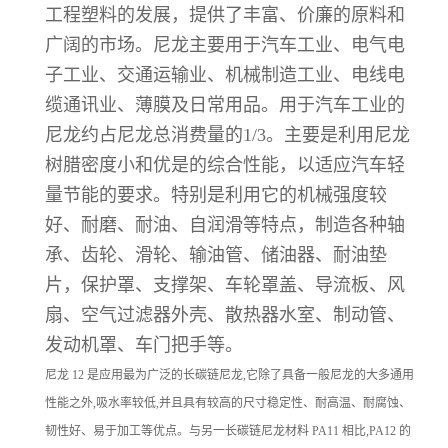
工程塑料的发展，提供了丰富、价廉的原料和
广阔的市场。尼龙主要用于汽车工业、电气电
子工业、交通运输业、机械制造工业、电线电
缆通讯业、薄膜及日常用品。用于汽车工业的
尼龙约占尼龙总消费量的1/3。主要是利用尼龙
树腊密度小和优是的综合性能，以适应汽车轻
量节能的要求。特别是利用它的机械强度较
好、耐磨、耐油、自润滑等特点，制造各种轴
承、齿轮、滑轮、输油管、储油器、耐油垫
片，保护罩、支撑架、车轮罩盖、导流板、风
扇、空气过滤器外壳、散热器水室、制动管、
发动机罩、车门把手等。
尼龙 12 是应用最为广泛的长碳链尼龙,它除了具备一般尼龙的大多通用
性能之外,吸水率较低,并且具有较高的尺寸稳定性、耐高温、耐腐蚀、
韧性好、易于加工等优点。与另一长碳链尼龙材料 PA11 相比,PA12 的