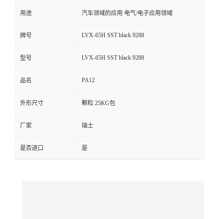
用途
汽车领域的应用 电气/电子应用领域
留
LVX-65H SST black 9288
牌号
言
LVX-65H SST black 9288
型号
PA12
品名
外形尺寸
颗粒 25KG包
厂家
瑞士
是否进口
是