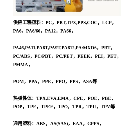
供应工程塑料：PC，PBT,TPX,PPS,COC，LCP，
PA6，PA6/66，PA12，PA66，
PA46,PA11,PA6T,PA9T,PA612,PA/MXD6，PBT，
PC/ABS，PC/PBT，PC/PET，PEEK，PEI，PET，
PMMA，
POM，PPA，PPE，PPO，PPS，ASA等
热弹性体：TPX,EVA,EMA，CPE，POE，PBE，
POP，TPE，TPEE，TPO，TPR，TPU，TPV等
通用塑料：ABS，AS(SAS)，EAA，GPPS，