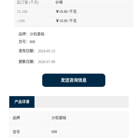
起订量 (千克)
价格
书
25-100
￥
18.88 /千克
≥100
￥
18.00 /千克
荣
品牌：
沙伯基础
誉
货号：
008
发布日期：
2024-05-23
联
更新日期：
2026-07-09
系
发送咨询信息
方
产品详请
式
品牌
沙伯基础
在
008
货号
线