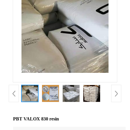
公
司
动
态
产
品
展
厅
PBT VALOX 830 resin
证