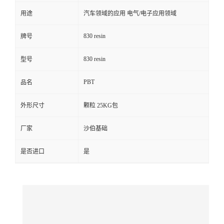
用途
汽车领域的应用 电气/电子应用领域
留
830 resin
牌号
言
830 resin
型号
PBT
品名
外形尺寸
颗粒 25KG包
厂家
沙伯基础
是否进口
是