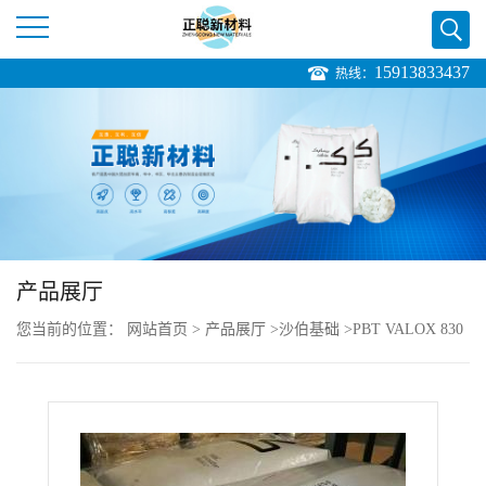
15913833437
热线：
公
司
首
页
产品展厅
公
您当前的位置：
网站首页
>
产品展厅
>
沙伯基础
>
PBT VALOX 830
司
resin
介
绍