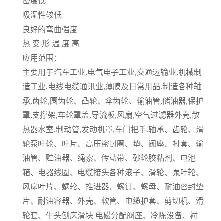
密度低
吸湿性较低
良好的弯曲强度
热 变 形 温 度 高
应用范围：
主要用于汽车工业,电气电子工业,交通运输业,机械制
造工业,电线电缆通讯业,薄膜及日常用品.制造各种轴
承,齿轮,圆齿轮、凸轮、伞齿轮、输油管,储油器,保护
罩,支撑架,车轮罩盖,导流板,风扇,空气过滤器外壳,散
热器水室,制动管,发动机罩,车门把手.轴承、齿轮、滑
轮泵叶轮、叶片、高压密封圈、垫、阀座、衬套、输
油管、贮油器、绳索、传动带、砂轮胶粘剂、电池
箱、电器线圈、电缆接头各种滚子、滑轮、泵叶轮、
风扇叶片、蜗轮、推进器、螺钉、螺母、耐油密封垫
片、耐油容器、外壳、软管、电缆护套、剪切机、滑
轮套、牛头刨床滑块 电磁分配阀座、冷陈设备、衬