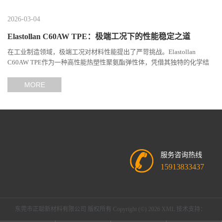
2026-03-04
Elastollan C60AW TPE：极端工况下的性能稳定之道
在工业制造领域，极端工况对材料性能提出了严苛挑战。Elastollan
C60AW TPE作为一种高性能热塑性聚氨酯弹性体，凭借其独特的化学结
构与工艺设计，在高温、高负荷、化学腐蚀等极端环境下展现...
MORE
服务咨询热线
15913833437
东莞市正聪新材料有限公司
版权所有 Copyright (©) 2026
XML
技术支持：