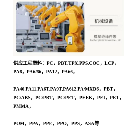
供应工程塑料：PC，PBT,TPX,PPS,COC，LCP，
PA6，PA6/66，PA12，PA66，
PA46,PA11,PA6T,PA9T,PA612,PA/MXD6，PBT，
PC/ABS，PC/PBT，PC/PET，PEEK，PEI，PET，
PMMA，
POM，PPA，PPE，PPO，PPS，ASA等