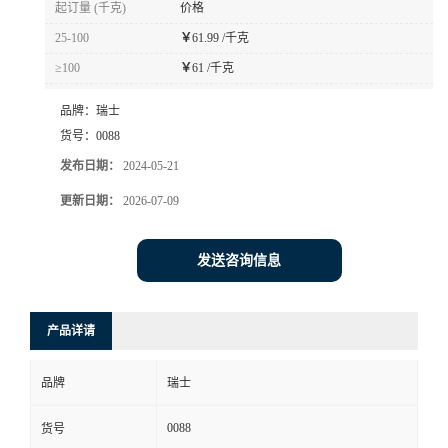
起订量 (千克)
价格
书
25-100
￥
61.99 /千克
≥100
￥
61 /千克
荣
品牌：
瑞士
誉
货号：
0088
发布日期：
2024-05-21
联
更新日期：
2026-07-09
系
发送咨询信息
方
产品详请
式
品牌
瑞士
在
0088
货号
线