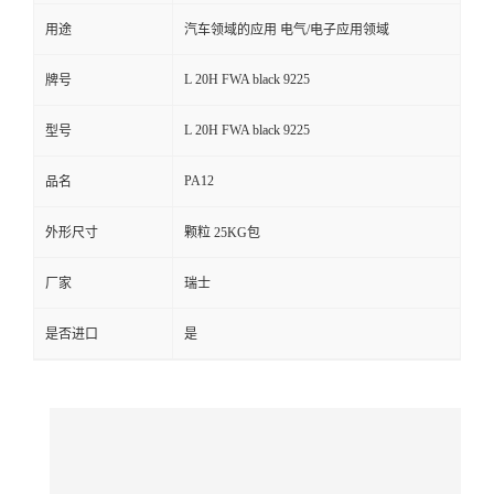
用途
汽车领域的应用 电气/电子应用领域
留
L 20H FWA black 9225
牌号
言
L 20H FWA black 9225
型号
PA12
品名
外形尺寸
颗粒 25KG包
厂家
瑞士
是否进口
是