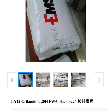
公
司
动
态
产
品
展
厅
PA12 Grilamid L 20H FWA black 9225 玻纤增强
证