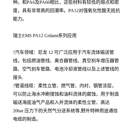
种。和PA6及PA66相比，这些材料有较低的熔点和密
度，具有非常高的回潮率。PA12对强氧化性酸无抵抗
能力。
瑞士EMS PA12 Grilami系列应用
?汽车领域：尼龙 12 可广泛应用于汽车流体输送管
线，包括燃油管线、离合器管线、真空刹车增压器管
路、空气刹车管路、电池冷却液管线以及上述管线的
接头.
?管道线缆：柔性立管、燃气管、内衬、钢管涂层，
可以防止海水冲刷侵蚀和油料流体的腐蚀，用于制造
输送海底油气产品和入并流体的柔性立管、高达
20bar 压力下的天然气分送系统等,野外特种用途通信
电缆的制造。