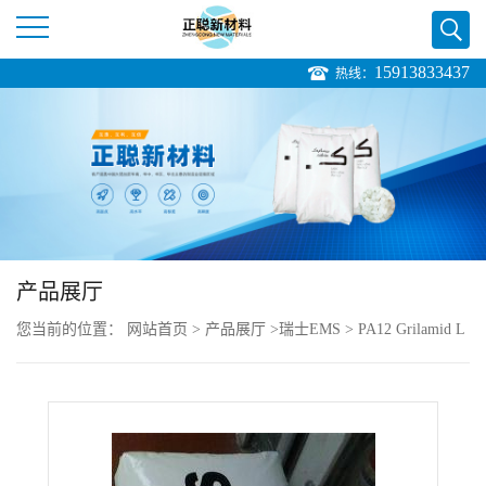
15913833437
热线：
公
司
首
页
产品展厅
公
您当前的位置：
网站首页
>
产品展厅
>
瑞士EMS
>
PA12 Grilamid L
司
20H FWA black 9225 玻纤增强
介
绍