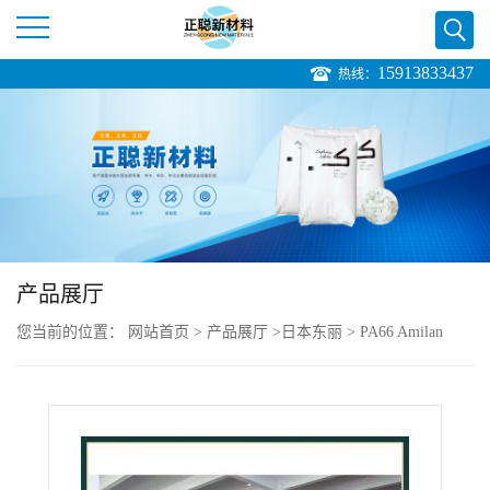
15913833437
热线：
公
司
首
页
产品展厅
公
您当前的位置：
网站首页
>
产品展厅
>
日本东丽
>
PA66 Amilan
司
CM3511G60
介
绍