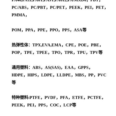
PC/ABS，PC/PBT，PC/PET，PEEK，PEI，PET，
PMMA，
POM，PPA，PPE，PPO，PPS，ASA等
热弹性体：TPX,EVA,EMA，CPE，POE，PBE，
POP，TPE，TPEE，TPO，TPR，TPU，TPV等
通用塑料：ABS，AS(SAS)，EAA，GPPS，
HDPE，HIPS，LDPE，LLDPE，MBS，PP，PVC
等
特种塑料:PTFE，PVDF，PFA，ETFE，PCTFE，
PEEK，PEI，PPS，COC，LCP等