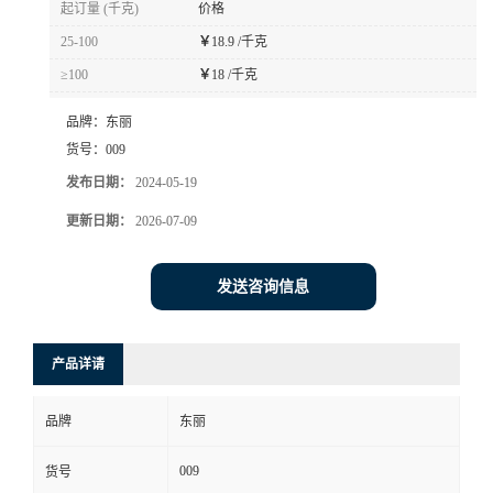
起订量 (千克)
价格
书
25-100
￥
18.9 /千克
≥100
￥
18 /千克
荣
品牌：
东丽
誉
货号：
009
发布日期：
2024-05-19
联
更新日期：
2026-07-09
系
发送咨询信息
方
产品详请
式
品牌
东丽
在
009
货号
线