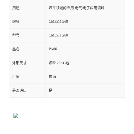
用途
汽车领域的应用 电气/电子应用领域
留
CM3511G60
牌号
言
CM3511G60
型号
PA66
品名
外形尺寸
颗粒 25KG包
厂家
东丽
是否进口
是