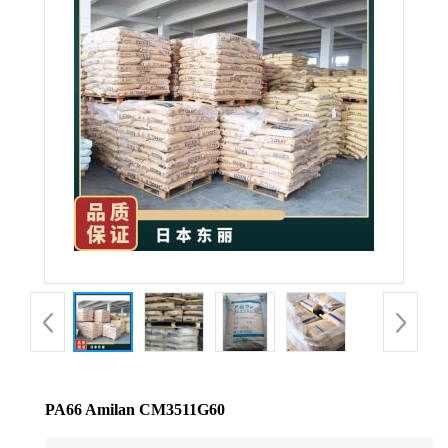
公
司
动
态
产
品
展
厅
PA66 Amilan CM3511G60
证