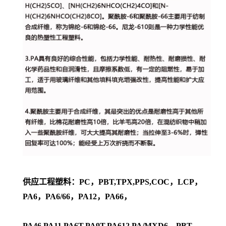
供应工程塑料：PC，PBT,TPX,PPS,COC，LCP，
PA6，PA6/66，PA12，PA66，
PA46,PA11,PA6T,PA9T,PA612,PA/MXD6，PBT，