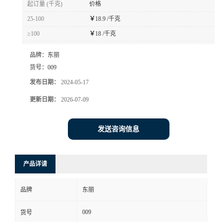
起订量 (千克)
价格
书
25-100
￥
18.9 /千克
≥100
￥
18 /千克
荣
品牌：
东丽
誉
货号：
009
发布日期：
2024-05-17
联
更新日期：
2026-07-09
系
发送咨询信息
方
产品详请
式
品牌
东丽
在
009
货号
线