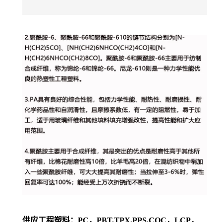
供应工程塑料：PC，PBT,TPX,PPS,COC，LCP，