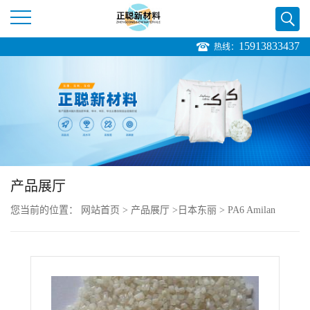
15913833437
热线：
公
司
首
页
产品展厅
公
您当前的位置：
网站首页
>
产品展厅
>
日本东丽
>
PA6 Amilan
司
CM1001R
介
绍