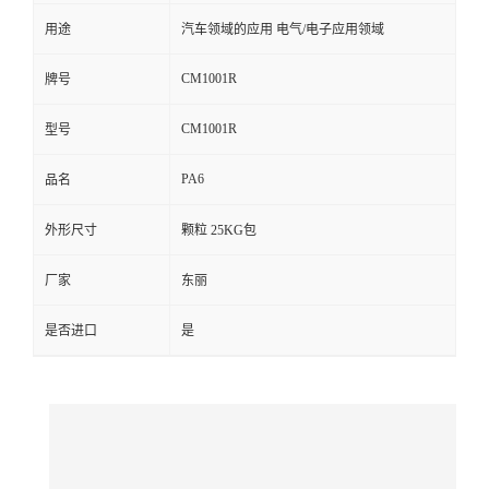
用途
汽车领域的应用 电气/电子应用领域
留
CM1001R
牌号
言
CM1001R
型号
PA6
品名
外形尺寸
颗粒 25KG包
厂家
东丽
是否进口
是