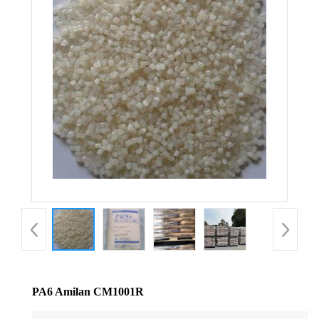
公
司
动
态
产
品
展
厅
PA6 Amilan CM1001R
证