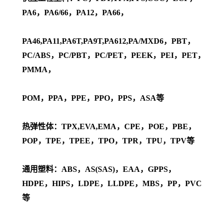
PA6，PA6/66，PA12，PA66，
PA46,PA11,PA6T,PA9T,PA612,PA/MXD6，PBT，
PC/ABS，PC/PBT，PC/PET，PEEK，PEI，PET，
PMMA，
POM，PPA，PPE，PPO，PPS，ASA等
热弹性体：TPX,EVA,EMA，CPE，POE，PBE，
POP，TPE，TPEE，TPO，TPR，TPU，TPV等
通用塑料：ABS，AS(SAS)，EAA，GPPS，
HDPE，HIPS，LDPE，LLDPE，MBS，PP，PVC
等