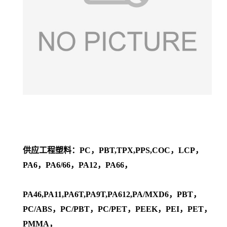
供应工程塑料：PC，PBT,TPX,PPS,COC，LCP，
PA6，PA6/66，PA12，PA66，
PA46,PA11,PA6T,PA9T,PA612,PA/MXD6，PBT，
PC/ABS，PC/PBT，PC/PET，PEEK，PEI，PET，
PMMA，