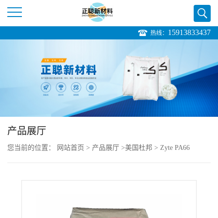
15913833437
热线：
公
司
首
页
产品展厅
公
您当前的位置：
网站首页
>
产品展厅
>
美国杜邦
>
Zyte PA66
司
70G13HS1L NC010 电子电器,运动器材
介
绍