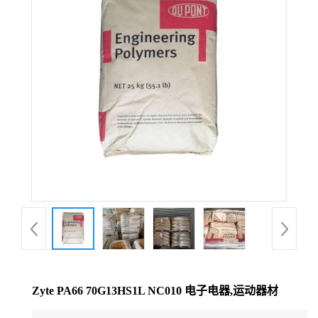
公
司
动
态
产
品
展
厅
Zyte PA66 70G13HS1L NC010 电子电器,运动器材
证