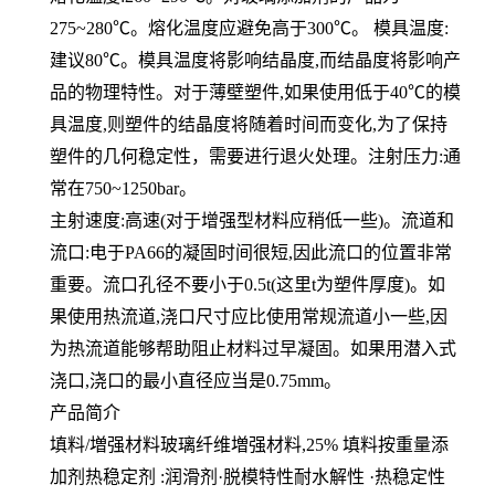
275~280℃。熔化温度应避免高于300℃。 模具温度:
建议80℃。模具温度将影响结晶度,而结晶度将影响产
品的物理特性。对于薄壁塑件,如果使用低于40℃的模
具温度,则塑件的结晶度将随着时间而变化,为了保持
塑件的几何稳定性，需要进行退火处理。注射压力:通
常在750~1250bar。
主射速度:高速(对于增强型材料应稍低一些)。流道和
流口:电于PA66的凝固时间很短,因此流口的位置非常
重要。流口孔径不要小于0.5t(这里t为塑件厚度)。如
果使用热流道,浇口尺寸应比使用常规流道小一些,因
为热流道能够帮助阻止材料过早凝固。如果用潜入式
浇口,浇口的最小直径应当是0.75mm。
产品简介
填料/増强材料玻璃纤维増强材料,25% 填料按重量添
加剂热稳定剂 :润滑剂·脱模特性耐水解性 ·热稳定性