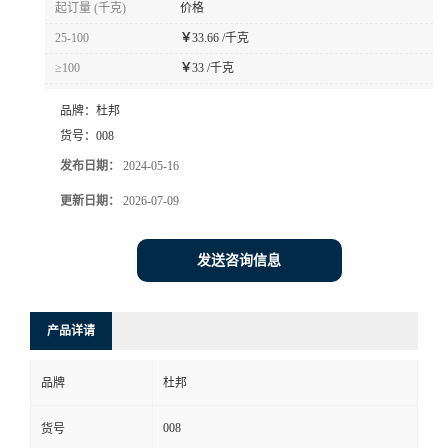
起订量 (千克)
价格
书
25-100
￥
33.66 /千克
≥100
￥
33 /千克
荣
品牌：
杜邦
誉
货号：
008
发布日期：
2024-05-16
联
更新日期：
2026-07-09
系
发送咨询信息
方
产品详请
式
品牌
杜邦
在
008
货号
线