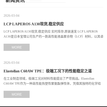
新闻资讯
2026-03-04
LCP LAPEROS A130现货,稳定供应
LCP LAPEROS A130现货,稳定供应 实时库存,原装速发 LCP LAPEROS
A130是日本宝理公司生产的一款高性能液晶聚合物（LCP）材料，以其卓
越的机械性能、耐热性和加工性能在工程塑料领域占据...
MORE
2026-03-04
Elastollan C60AW TPE：极端工况下的性能稳定之道
在工业制造领域，极端工况对材料性能提出了严苛挑战。Elastollan
C60AW TPE作为一种高性能热塑性聚氨酯弹性体，凭借其独特的化学结
构与工艺设计，在高温、高负荷、化学腐蚀等极端环境下展现...
MORE