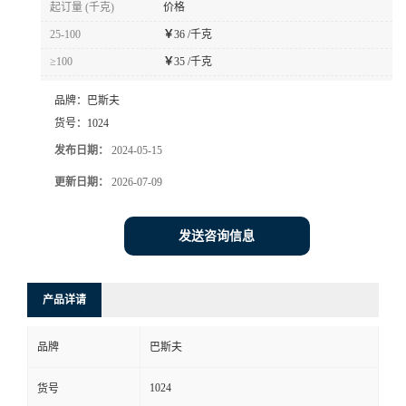
起订量 (千克)
价格
书
25-100
￥
36 /千克
≥100
￥
35 /千克
荣
品牌：
巴斯夫
誉
货号：
1024
发布日期：
2024-05-15
联
更新日期：
2026-07-09
系
发送咨询信息
方
产品详请
式
品牌
巴斯夫
在
1024
货号
线