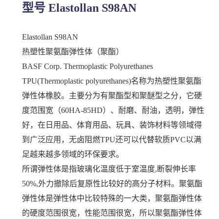
型号 Elastollan S98AN
Elastollan S98AN
热塑性聚氨酯弹性体（聚酯）
BASF Corp. Thermoplastic Polyurethanes
TPU(Thermoplastic polyurethanes)名称为热塑性聚氨酯
弹性体橡胶。主要分为有聚酯型和聚醚型之分，它硬
度范围宽（60HA-85HD）、耐磨、耐油，透明，弹性
好，在日用品、体育用品、玩具、装饰材料等领域得
到广泛应用，无卤阻燃TPU还可以代替软质PVC以满
足越来越多领域的环保要求。
所谓弹性体是指玻璃化温度低于室温度,断裂伸长率
50%,外力撤除后复原性比较好的高分子材料。聚氨酯
弹性体是弹性体中比较特殊的一大类，聚氨酯弹性体
的硬度范围很宽，性能范围很宽，所以聚氨酯弹性体