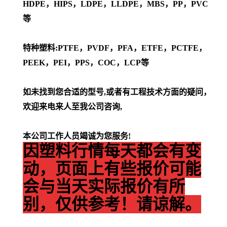
HDPE，HIPS，LDPE，LLDPE，MBS，PP，PVC
等
特种塑料:PTFE，PVDF，PFA，ETFE，PCTFE，
PEEK，PEI，PPS，COC，LCP等
如未找到您合适的型号,或者有工程技术方面的疑问，
欢迎来电来人至我公司咨询,
本公司工作人员竭诚为您服务!
因塑料行情每天都会有变
动，页面上有些报价可能
会与当天实际报价有所
别，仅供参考！请谅解。