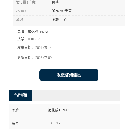
起订量 (千克)
价格
书
25-100
￥
26.66 /千克
≥100
￥
26 /千克
荣
品牌：
旭化成TENAC
誉
货号：
1001212
发布日期：
2024-05-14
联
更新日期：
2026-07-09
系
发送咨询信息
方
产品详请
式
品牌
旭化成TENAC
在
1001212
货号
线