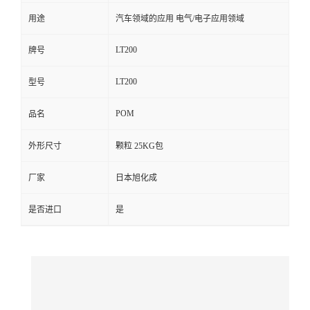
用途
汽车领域的应用 电气/电子应用领域
留
LT200
牌号
言
LT200
型号
POM
品名
外形尺寸
颗粒 25KG包
厂家
日本旭化成
是否进口
是