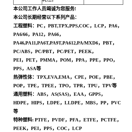
本公司工作人员竭诚为您服务!
本公司长期经营以下系列产品：
工程塑料：PC，PBT,TPX,PPS,COC，LCP，PA6，
PA6/66，PA12，PA66，
PA46,PA11,PA6T,PA9T,PA612,PA/MXD6，PBT，
PC/ABS，PC/PBT，PC/PET，PEEK，
PEI，PET，PMMA，POM，PPA，PPE，PPO，
PPS，ASA等
热弹性体：TPX,EVA,EMA，CPE，POE，PBE，
POP，TPE，TPEE，TPO，TPR，TPU，TPV等
通用塑料：ABS，AS(SAS)，EAA，GPPS，
HDPE，HIPS，LDPE，LLDPE，MBS，PP，PVC
等
特种塑料: PTFE，PVDF，PFA，ETFE，PCTFE，
PEEK，PEI，PPS，COC，LCP