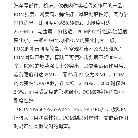
汽车零部件、机床、仪表内件等起骨架作用的产品。
POM强度、刚度高，弹性好，减磨耐磨性好。其力学
性能优异，比强度可达50.5MPa，比刚度可达
2650MPa，与金属十分接近。POM的力学性能随温度
变化小，共聚POM比均聚POM的变化稍大一点。
POM的冲击强度较高，但常规冲击不及ABS和PC；
POM对缺口敏感，有缺口可使冲击强度下降90%之
多。POM的疲劳强度十分突出，10交变载荷作用后，
疲劳强度可达35MPa，而PA和PC仅为28MPa。POM
的蠕变性与PA相似，在20℃、21MPa、3000h时仅为
2.3%，而且受温度的影响很小。POM的摩擦因数小，
耐磨性好
（POM>PA66>PA6>ABS>HPVC>PS>PC），极限PV
值很大，自润滑性好。POM制品对磨时，高载荷作用
时易产生类似尖叫的噪声。