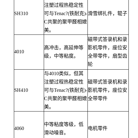
注塑过程热稳定性
SH310
可与Tenac?(铁耐克)-
滑雪绑扎件，辊子
C共聚的聚甲醛相媲
美。
磁带式答录机和录
高冲击，高延伸等
影机零件，座位安
4010
级，中等粘度。
全带零件，扇型齿
轮
与4010类似，但其
注塑过程热稳定性
磁带式答录机和录
SH410
可与Tenac?(铁耐克)-
影机零件，座位安
C共聚的聚甲醛相媲
全带零件
美。
中等粘度等级，低
4060
电机零件
滑动噪音。