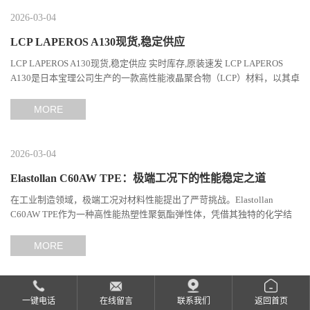
2026-03-04
LCP LAPEROS A130现货,稳定供应
LCP LAPEROS A130现货,稳定供应 实时库存,原装速发 LCP LAPEROS
A130是日本宝理公司生产的一款高性能液晶聚合物（LCP）材料，以其卓
越的机械性能、耐热性和加工性能在工程塑料领域占据...
MORE
2026-03-04
Elastollan C60AW TPE：极端工况下的性能稳定之道
在工业制造领域，极端工况对材料性能提出了严苛挑战。Elastollan
C60AW TPE作为一种高性能热塑性聚氨酯弹性体，凭借其独特的化学结
构与工艺设计，在高温、高负荷、化学腐蚀等极端环境下展现...
MORE
一键电话
在线留言
联系我们
返回首页