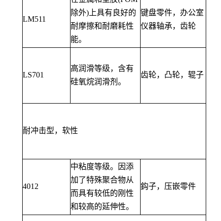
除外)上具有良好的
键盘零件，办公室
LM511
耐摩擦和耐磨耗性
仪器轴承，齿轮
能。
高润滑等级，含有
LS701
齿轮，凸轮，辊子
硅氧烷润滑剂。
耐冲击型，软性
中粘度等级。因添
加了特殊聚合物从
4012
鈎子，压嵌零件
而具有较低的刚性
和较高的延伸性。