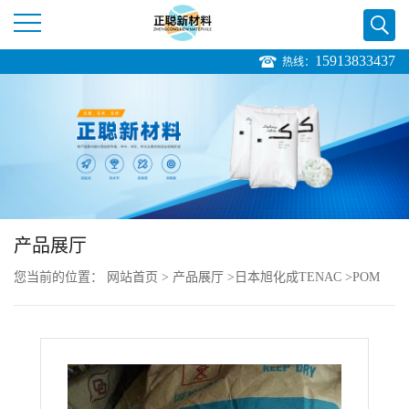
15913833437
热线：
公
司
首
页
产品展厅
公
您当前的位置：
网站首页
>
产品展厅
>
日本旭化成TENAC
>
POM
司
Tenac LT200 耐磨 POM均聚 高流动 润滑性好
介
绍