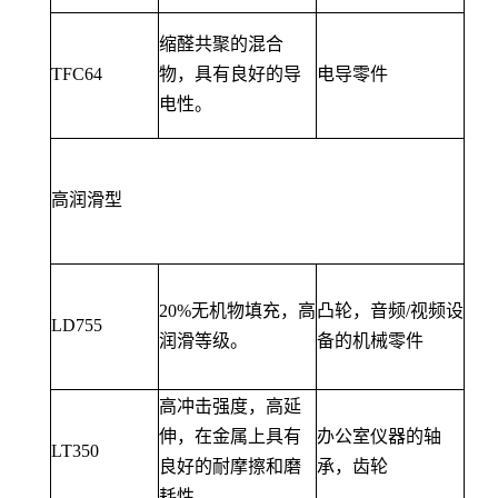
缩醛共聚的混合
TFC64
物，具有良好的导
电导零件
电性。
高润滑型
20%无机物填充，高
凸轮，音频/视频设
LD755
润滑等级。
备的机械零件
高冲击强度，高延
伸，在金属上具有
办公室仪器的轴
LT350
良好的耐摩擦和磨
承，齿轮
耗性。