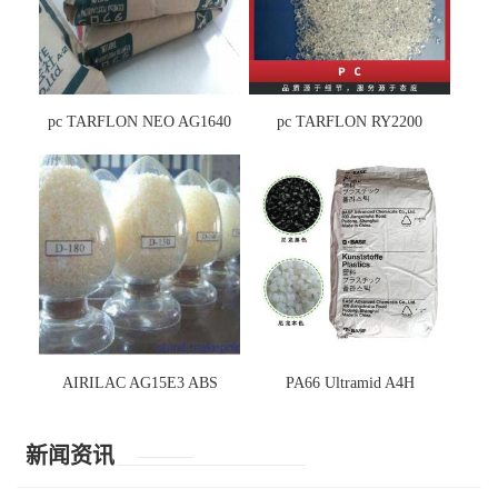
pc TARFLON NEO AG1640
pc TARFLON RY2200
AIRILAC AG15E3 ABS
PA66 Ultramid A4H
新闻资讯