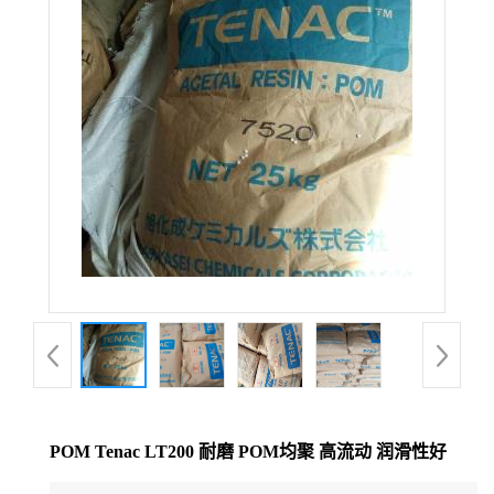
公
司
动
态
产
品
展
厅
POM Tenac LT200 耐磨 POM均聚 高流动 润滑性好
证