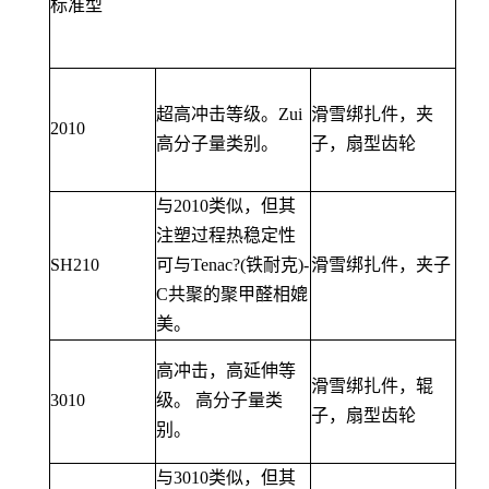
标准型
超高冲击等级。Zui
滑雪绑扎件，夹
2010
高分子量类别。
子，扇型齿轮
与2010类似，但其
注塑过程热稳定性
SH210
可与Tenac?(铁耐克)-
滑雪绑扎件，夹子
C共聚的聚甲醛相媲
美。
高冲击，高延伸等
滑雪绑扎件，辊
3010
级。 高分子量类
子，扇型齿轮
别。
与3010类似，但其