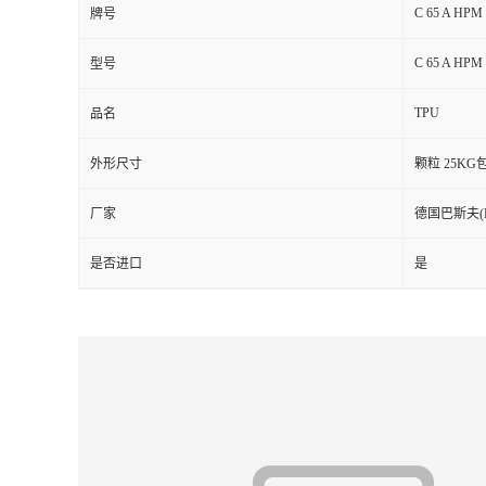
C 65 A HPM
牌号
留
C 65 A HPM
型号
言
TPU
品名
外形尺寸
颗粒 25KG
厂家
德国巴斯夫(Ela
是否进口
是