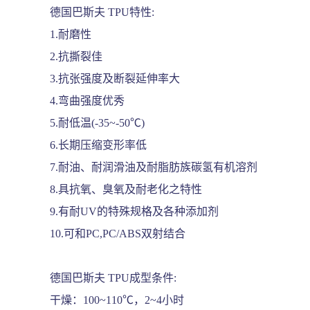
德国巴斯夫 TPU特性:
1.耐磨性
2.抗撕裂佳
3.抗张强度及断裂延伸率大
4.弯曲强度优秀
5.耐低温(-35~-50℃)
6.长期压缩变形率低
7.耐油、耐润滑油及耐脂肪族碳氢有机溶剂
8.具抗氧、臭氧及耐老化之特性
9.有耐UV的特殊规格及各种添加剂
10.可和PC,PC/ABS双射结合
德国巴斯夫 TPU成型条件:
干燥：100~110℃，2~4小时