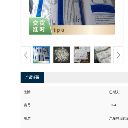
书
荣
誉
联
系
产品详请
方
品牌
巴斯夫
式
1024
货号
在
用途
汽车领域的应
线