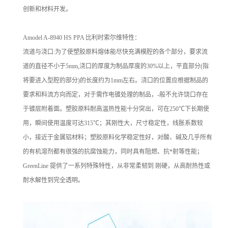
创新和材料开发。
Amodel A-8940 HS PPA 比利时索尔维特性：
流道与浇口:为了使塑胶原料熔体能尽快充满模腔的各个部分，要求流
道的直径不小于5mm,浇口的厚度为制品厚度的30%以上，平直部分(指
将要进入型腔的部分)的长度约为1mm左右。浇口的位置应根据制品的
要求和料流方向而定，对于需作电镀处理的制品，-般不允许饶口存在
于镀层附着面。塑胶原料耐高温热性能十分突出，可在250℃下长期使
用，瞬间使用温度可达315℃；其刚性大，尺寸稳定性，线胀系数较
小，接近于金属铝材料；塑胶原料化学稳定性好，对酸、碱及几乎所有
的有机溶剂都有很强的抗腐蚀能力，同时具有阻燃、抗*射等性能；
GreenLine 提供了一系列特殊特性，从非常柔韧到 刚硬，从高耐热性或
耐水解性到完全透明。