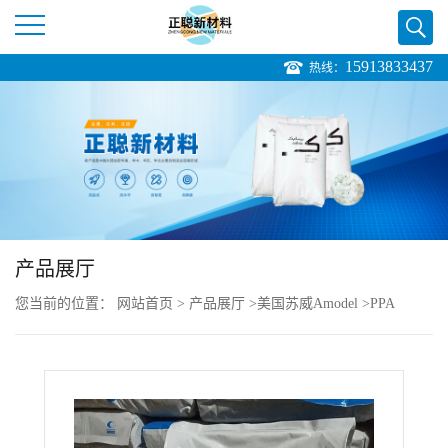
15913833437
热线：
公
司
首
页
产品展厅
公
您当前的位置：
网站首页
>
产品展厅
>
美国苏威Amodel
>
PPA
司
Amodel A-8940 HS 高强度 抗蠕变 40% 玻璃纤维增强
介
绍