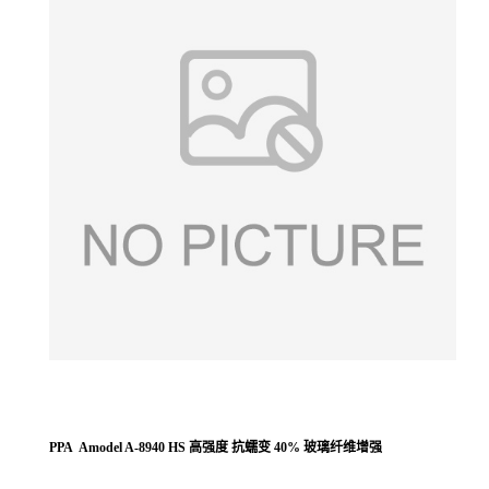
PPA Amodel A-8940 HS 高强度 抗蠕变 40% 玻璃纤维增强