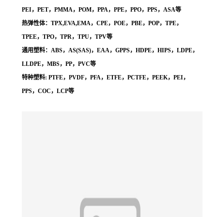
PEI，PET，PMMA，POM，PPA，PPE，PPO，PPS，ASA等
热弹性体：TPX,EVA,EMA，CPE，POE，PBE，POP，TPE，
TPEE，TPO，TPR，TPU，TPV等
通用塑料：ABS，AS(SAS)，EAA，GPPS，HDPE，HIPS，LDPE，
LLDPE，MBS，PP，PVC等
特种塑料: PTFE，PVDF，PFA，ETFE，PCTFE，PEEK，PEI，
PPS，COC，LCP等