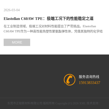
2026-03-04
Elastollan C60AW TPE：极端工况下的性能稳定之道
在工业制造领域，极端工况对材料性能提出了严苛挑战。Elastollan
C60AW TPE作为一种高性能热塑性聚氨酯弹性体，凭借其独特的化学结
构与工艺设计，在高温、高负荷、化学腐蚀等极端环境下展现...
MORE
服务咨询热线
15913833437
东莞市正聪新材料有限公司
版权所有 Copyright (©) 2026
XML
技术支持：