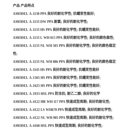
产品 产品特点
AMODEL A-1130 PPA 良好的耐化学性; 抗蠕变性能好;
AMODEL A-1133 DW PPA 耐氯; 良好的耐化学性;
AMODEL A-1133 HS PPA 良好的耐化学性; 抗蠕变性能好;
AMODEL A-1133 L WH 015 PPA 良好的耐化学性; 良好的颜色稳性;
AMODEL A-1133 NL WH 505 PPA 良好的耐化学性; 良好的颜色稳定
性;
AMODEL A-1133 NL WH 886 PPA 良好的耐化学性; 良好的颜色稳定
AMODEL A-1145 HS PPA 良好的耐化学性; 抗蠕变性能好
AMODEL A-1565 HS PPA 良好的耐化学性; 抗蠕变性能好;
AMODEL A-1625 HS PPA 良好的耐化学性; 抗蠕变性能好;
AMODEL A-1933 HSL PPA 防冻抗; 耐乙二醇; 良好的化学
AMODEL A-4122 HR WH 117 PPA 快速成型周期; 良好的耐化性;
AMODEL A-4122 LS WH678 PPA 快速成型周期; 良好的耐化学性;
AMODEL A-4122 NL WH 905 PPA 快速成型周期; 良好的耐化学性;
AMODEL A-4160 HSL PPA 快速成型周期; 良好的耐化学性;