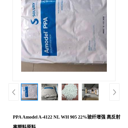
公
司
动
态
产
品
展
厅
PPA Amodel A-4122 NL WH 905 22%玻纤增强 高反射
证
率塑料原料