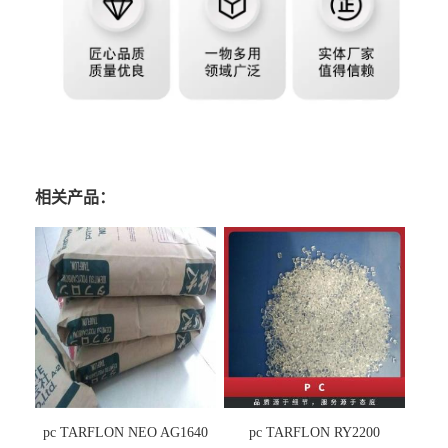
相关产品：
pc TARFLON NEO AG1640
pc TARFLON RY2200