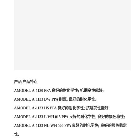
产品 产品特点
AMODEL A-1130 PPA 良好的耐化学性; 抗蠕变性能好;
AMODEL A-1133 DW PPA 耐氯; 良好的耐化学性;
AMODEL A-1133 HS PPA 良好的耐化学性; 抗蠕变性能好;
AMODEL A-1133 L WH 015 PPA 良好的耐化学性; 良好的颜色稳性;
AMODEL A-1133 NL WH 505 PPA 良好的耐化学性; 良好的颜色稳定
性;