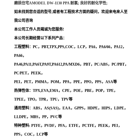
磨损住宅AMODEL DW-1130 PPA 耐氯; 良好的耐化学性;
如未找到您合适的型号,或者有工程技术方面的疑问，欢迎来电来人至
我公司咨询
本公司工作人员竭诚为您服务!
本公司长期经营以下系列产品：
工程塑料：PC，PBT,TPX,PPS,COC，LCP，PA6，PA6/66，PA12，
PA66，
PA46,PA11,PA6T,PA9T,PA612,PA/MXD6，PBT，PC/ABS，PC/PBT，
PC/PET，PEEK，
PEI，PET，PMMA，POM，PPA，PPE，PPO，PPS，ASA等
热弹性体：TPX,EVA,EMA，CPE，POE，PBE，POP，TPE，
TPEE，TPO，TPR，TPU，TPV等
通用塑料：ABS，AS(SAS)，EAA，GPPS，HDPE，HIPS，LDPE，
LLDPE，MBS，PP，PVC等
特种塑料: PTFE，PVDF，PFA，ETFE，PCTFE，PEEK，PEI，
PPS，COC，LCP等