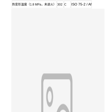
ISO 75-2 / Af
热变形温度（1.8 MPa，未退火）
302
C