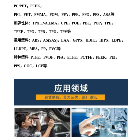
PC/PET，PEEK，
PEI，PET，PMMA，POM，PPA，PPE，PPO，PPS，ASA等
热弹性体：TPX,EVA,EMA，CPE，POE，PBE，POP，TPE，
TPEE，TPO，TPR，TPU，TPV等
通用塑料：ABS，AS(SAS)，EAA，GPPS，HDPE，HIPS，LDPE，
LLDPE，MBS，PP，PVC等
特种塑料: PTFE，PVDF，PFA，ETFE，PCTFE，PEEK，PEI，
PPS，COC，LCP等