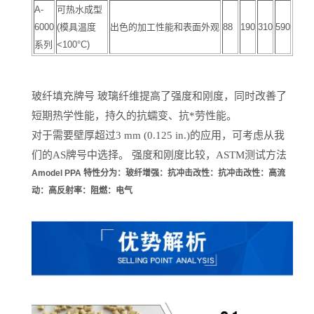
A-
可热水成型
6000
(模具温度
出色的加工性能和表面外观
88
190
310
590
系列
<100°C)
玻纤填充牌号 玻璃纤维提高了强度和刚度，同时改善了
短期热学性能，持久的抗蠕变、抗*劳性能。
对于需要壁厚超过3 mm (0.125 in.)的应用，可考虑从我
们的AS牌号中选择。 强度和刚度比较，ASTM测试方法
Amodel PPA 特性分为：玻纤增强：抗冲击改性：抗冲击改性：高流
动：高反射率：阻燃：电气