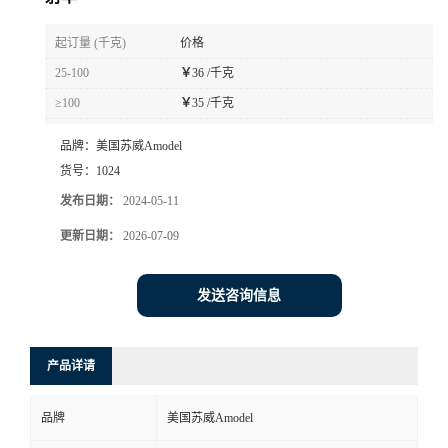
书
起订量 (千克)
价格
25-100
￥
36 /千克
荣
≥100
￥
35 /千克
誉
品牌：
美国苏威Amodel
货号：
1024
联
发布日期：
2024-05-11
系
更新日期：
2026-07-09
方
发送咨询信息
式
产品详请
在
品牌
美国苏威Amodel
线