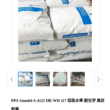
公
司
动
态
产
品
展
厅
PPA Amodel A-4122 HR WH 117 低吸水率 耐化学 高反
证
射率