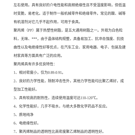
左右使用。具有良好的介电性能和高频绝缘性且不受湿度影响，但低温
时变脆，易老化。适于制作一般机械零件和绝缘零件。常见的酸、碱等
有机溶剂对它几乎不起作用，可用于食具。
聚丙烯（PP）属于热塑性树脂，是五大通用树脂之一。外观为白色粒
料，无味、***，由于晶体结构规整，具备易加工、抗冲击强度、抗挠
曲性以及电绝缘性好等优点，在汽车工业、家用电器、电子、包装及建
材家具等方面具有广泛的应用。
聚丙烯具有许多优良特性：
1、相对密度小，仅为0.89-0.91。
2、良好的力学性能，除耐冲击性外，其他力学性能均比聚乙烯好，成
型加工性能好。
3、具有较高的耐热性，连续使用温度可达110-120℃。
4、化学性能好，几乎不吸水，与绝大多数化学药品不反应。
5、质地纯净
6、电绝缘性好。
7、聚丙烯制品的透明性比高密度聚乙烯制品的透明性好。