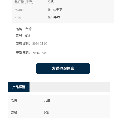
起订量 (千克)
价格
书
25-100
￥
9.8 /千克
≥100
￥
9 /千克
荣
品牌：
台湾
誉
货号：
008
发布日期：
2024-05-09
联
更新日期：
2026-07-09
系
发送咨询信息
方
产品详请
式
品牌
台湾
在
008
货号
线