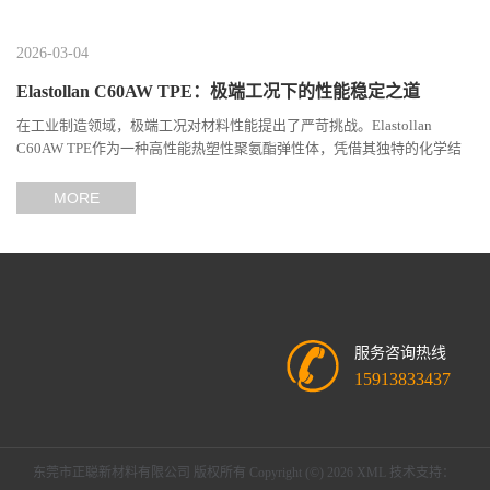
2026-03-04
Elastollan C60AW TPE：极端工况下的性能稳定之道
在工业制造领域，极端工况对材料性能提出了严苛挑战。Elastollan
C60AW TPE作为一种高性能热塑性聚氨酯弹性体，凭借其独特的化学结
构与工艺设计，在高温、高负荷、化学腐蚀等极端环境下展现...
MORE
服务咨询热线
15913833437
东莞市正聪新材料有限公司
版权所有 Copyright (©) 2026
XML
技术支持：