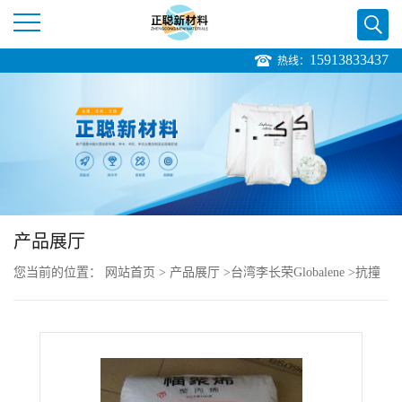
15913833437
热线：
公
司
首
页
产品展厅
公
您当前的位置：
网站首页
>
产品展厅
>
台湾李长荣Globalene
>
抗撞
司
击性 良好的成型PP Globalene PF3006
介
绍