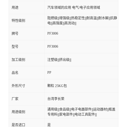
用途
汽车领域的应用 电气/电子应用领域
留
阻燃级|||增强级|||热稳定性|||耐高温|||耐水解|||抗静
特性级别
电|||高强度|||高流动|||
言
PF3006
牌号
PF3006
型号
加工级别
注塑级|||挤出级|||
PP
品名
外形尺寸
颗粒 25KG包
厂家
台湾李长荣
通用级|||食品级|||电子电器部件|||运动器材|||瓶盖
用途级别
专用料|||家电部件|||电动工具配件|||
是否进口
是