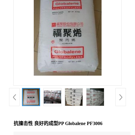
公
司
动
态
产
品
展
厅
抗撞击性 良好的成型PP Globalene PF3006
证