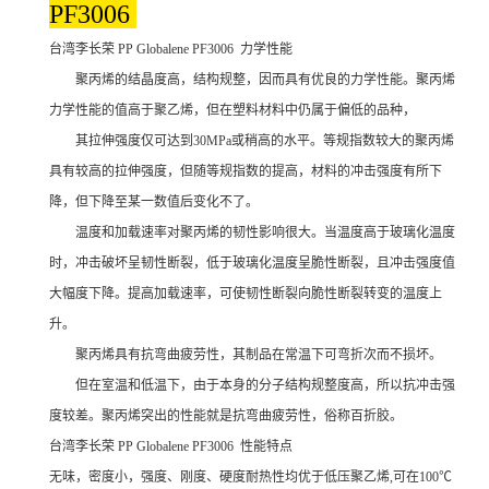
PF3006
台湾李长荣 PP Globalene PF3006 力学性能
聚丙烯的结晶度高，结构规整，因而具有优良的力学性能。聚丙烯
力学性能的值高于聚乙烯，但在塑料材料中仍属于偏低的品种，
其拉伸强度仅可达到30MPa或稍高的水平。等规指数较大的聚丙烯
具有较高的拉伸强度，但随等规指数的提高，材料的冲击强度有所下
降，但下降至某一数值后变化不了。
温度和加载速率对聚丙烯的韧性影响很大。当温度高于玻璃化温度
时，冲击破坏呈韧性断裂，低于玻璃化温度呈脆性断裂，且冲击强度值
大幅度下降。提高加载速率，可使韧性断裂向脆性断裂转变的温度上
升。
聚丙烯具有抗弯曲疲劳性，其制品在常温下可弯折次而不损坏。
但在室温和低温下，由于本身的分子结构规整度高，所以抗冲击强
度较差。聚丙烯突出的性能就是抗弯曲疲劳性，俗称百折胶。
台湾李长荣 PP Globalene PF3006 性能特点
无味，密度小，强度、刚度、硬度耐热性均优于低压聚乙烯,可在100℃