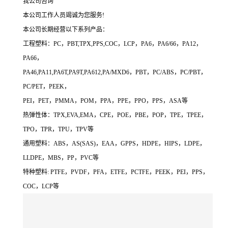
我公司咨询
本公司工作人员竭诚为您服务!
本公司长期经营以下系列产品：
工程塑料：PC，PBT,TPX,PPS,COC，LCP，PA6，PA6/66，PA12，
PA66，
PA46,PA11,PA6T,PA9T,PA612,PA/MXD6，PBT，PC/ABS，PC/PBT，
PC/PET，PEEK，
PEI，PET，PMMA，POM，PPA，PPE，PPO，PPS，ASA等
热弹性体：TPX,EVA,EMA，CPE，POE，PBE，POP，TPE，TPEE，
TPO，TPR，TPU，TPV等
通用塑料：ABS，AS(SAS)，EAA，GPPS，HDPE，HIPS，LDPE，
LLDPE，MBS，PP，PVC等
特种塑料: PTFE，PVDF，PFA，ETFE，PCTFE，PEEK，PEI，PPS，
COC，LCP等