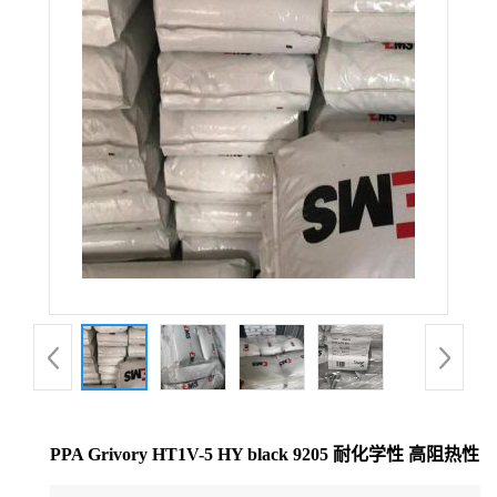
公
司
动
态
产
品
展
厅
PPA Grivory HT1V-5 HY black 9205 耐化学性 高阻热性
证