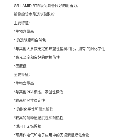
GRILAMID BTR级间具备良好的附着力。
折叠编辑本段透明聚酰胺
主要特征：
*生物含量高
* 的透明度和自然色
*与其他大多数无定形热塑性塑料相比，拥有 的耐化学性
*高光泽度和良好的耐擦伤性
*密度低
主要特征：
*生物含量高
*与其他PPA相比，吸湿性极低
*较高的尺寸稳定性
* 的耐化学性和耐水解性
*较高的耐峰值温度性和耐热性
*适用于无铅焊接
*可用作电气和电子应用中的无卤素阻燃化合物