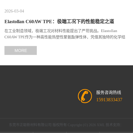
2026-03-04
Elastollan C60AW TPE：极端工况下的性能稳定之道
在工业制造领域，极端工况对材料性能提出了严苛挑战。Elastollan
C60AW TPE作为一种高性能热塑性聚氨酯弹性体，凭借其独特的化学结
构与工艺设计，在高温、高负荷、化学腐蚀等极端环境下展现...
MORE
服务咨询热线
15913833437
东莞市正聪新材料有限公司
版权所有 Copyright (©) 2026
XML
技术支持：