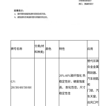
分类(材
牌号名称
颜色
特性
应用
料种类)
替代压铸
合金金属
雨刮器、
20%-60%玻纤强化 热
汽车钥匙
GV-
稳定性好，硬度强度
和
2H/3H/4H/5H/6H
高， 耐化性佳，尺寸
门锁、汽
稳定性佳
车天窗、
出风口叶