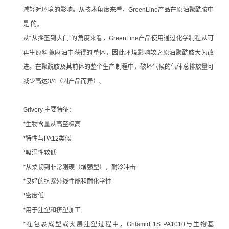
减轻对环境的影响。从技术角度来看，GreenLine产品在原油聚酰胺中
是 的。
从“从摇篮到大门”的角度来看，GreenLine产品使用通过化学制程从可
再生原料蓖麻油中获得的单体，因此环境影响较之原油聚酰胺大为改
进。在聚酰胺及其前体的整个生产制程中，破坏气候的气体总排放量可
减少高达3/4（因产品而异）。
Grivory 主要特征：
*生物含量从高至极高
*特性与PA12类似
*吸湿性较低
*从柔韧到非常刚硬（增强型），耐冷冲击
*良好的抗紫外线性能和耐化学性
*密度低
*用于注塑和挤塑加工
*在包裹成型或夹层注塑过程中，Grilamid 1S PA1010与生物基