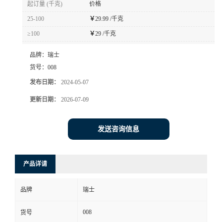
起订量 (千克)
价格
书
25-100
￥
29.99 /千克
≥100
￥
29 /千克
荣
品牌：
瑞士
誉
货号：
008
发布日期：
2024-05-07
联
更新日期：
2026-07-09
系
发送咨询信息
方
产品详请
式
品牌
瑞士
在
008
货号
线