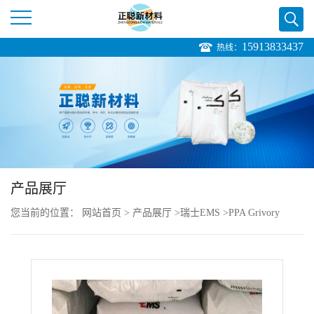
15913833437
热线：
公
司
首
页
产品展厅
公
您当前的位置：
网站首页
>
产品展厅
>
瑞士EMS
>
PPA Grivory
司
HT1V-5 HY black 9205 耐化学性 高阻热性
介
绍