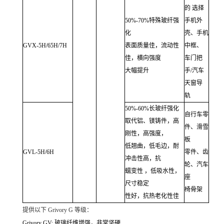
的 选择
50%-70%特殊玻纤强
手机外
化
壳、手机
GVX-5H/65H/7H
表面质量佳，流动性
中框、
佳，横向强度
车门把
大幅提升
手/汽车
天窗导
轨
50%-60%长玻纤强化
自行车零
取代铝、镁铸件，高
件、滑雪
刚性，高强度，
板
低翘曲，低毛边，耐
GVL-5H/6H
零件、齿
冲击性高，抗
轮、汽车
蠕变性 ，低吸水性，
座
尺寸稳定
椅骨架
性好，抗热老化性佳
提供以下 Grivory G 等级：
Grivory GV: 玻璃纤维增强，非常坚硬