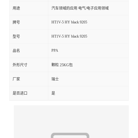
用途
汽车领域的应用 电气/电子应用领域
留
HT1V-5 HY black 9205
牌号
言
HT1V-5 HY black 9205
型号
PPA
品名
外形尺寸
颗粒 25KG包
厂家
瑞士
是否进口
是