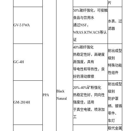
片
50%玻纤强化，可接触
食品与饮用水
水表、过
GV-5 FWA
通过NSF，
滤器
WRAS.KTW.ACS等认
证
40%碳纤强化
射出成型
热稳定性好，高硬度
级别
GC-4H
高强度，具有
特殊功能
导电性和导热性，良
性组件
好的滑动摩擦
射出成型
20%-40%矿粉强化
Black
级别
PPA
热稳定性好，同向性
Natural
防护罩
GM-2H/4H
强度佳，适用
柄、镀铬
于真空电镀，喷涂加
零件、
工
车灯
取代金属