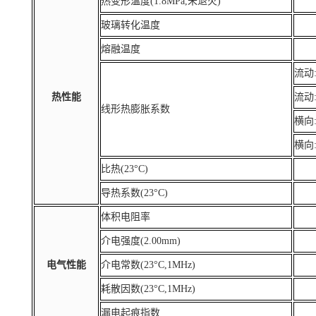
热变形温度(1.8MPa,未退火)
玻璃转化温度
熔融温度
流动:
热性能
流动:
线形热膨胀系数
横向:
横向:
比热(23°C)
导热系数(23°C)
体积电阻率
介电强度(2.00mm)
电气性能
介电常数(23°C,1MHz)
耗散因数(23°C,1MHz)
漏电起痕指数