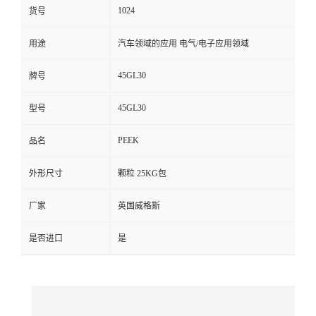
1024
货号
留
用途
汽车领域的应用 电气/电子应用领域
言
45GL30
牌号
45GL30
型号
PEEK
品名
外形尺寸
颗粒 25KG包
厂家
英国威格斯
是否进口
是