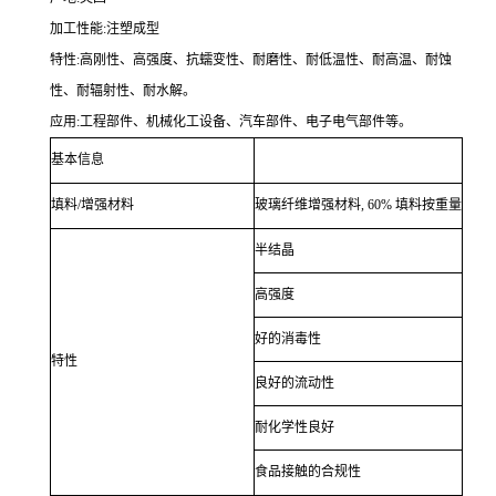
加工性能:注塑成型
特性:高刚性、高强度、抗蠕变性、耐磨性、耐低温性、耐高温、耐蚀
性、耐辐射性、耐水解。
应用:工程部件、机械化工设备、汽车部件、电子电气部件等。
基本信息
填料/增强材料
玻璃纤维增强材料, 60% 填料按重量
半结晶
高强度
好的消毒性
特性
良好的流动性
耐化学性良好
食品接触的合规性