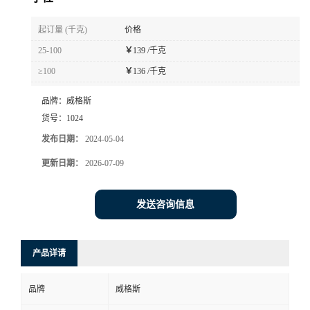
书
起订量 (千克)
价格
25-100
￥
139 /千克
荣
≥100
￥
136 /千克
誉
品牌：
威格斯
货号：
1024
联
发布日期：
2024-05-04
系
更新日期：
2026-07-09
方
发送咨询信息
式
产品详请
在
品牌
威格斯
线