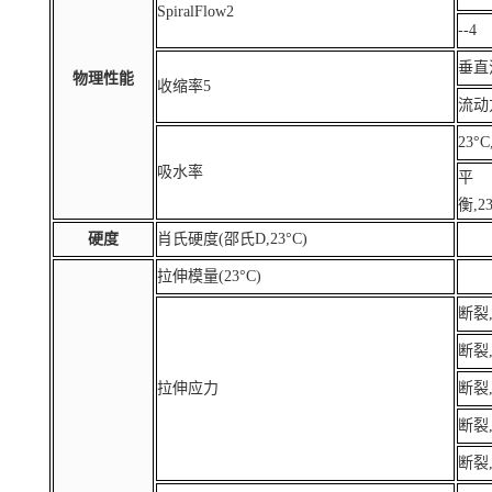
SpiralFlow2
--4
垂直流
物理性能
收缩率5
流动方
23°C
吸水率
平
衡,23
硬度
肖氏硬度(邵氏D,23°C)
拉伸模量(23°C)
断裂,
断裂,
拉伸应力
断裂,
断裂,
断裂,