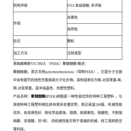
机构评级
FDA 食品接触, 未评级
米黄色
外观
自然色
形式
颗粒
加工方法
注射成型
英国威格斯VICTREX （PEEK）聚醚醚酮 概述：
聚醚醚酮，英文名称
polyetheretherketone（简称PEEK），它是分子主链
中含有链节的线性芳香族高分子化合物。其构成单位为氧-对亚苯基-氧-
羰-对亚苯基，是半结晶性、热塑性塑料。
产品名称：
聚醚醚酮
(
PEEK)树脂是一种性能优异的
特种工程塑料
，与
其他特种工程塑料相比具有更多显著优势，耐正高温
260度、机械性能
优异、自润滑性好、耐化学品腐蚀、阻燃、耐剥离性、耐磨性、不耐强
硝酸、浓硫酸、抗*射、 的机械性能可用于高端的机械、核工程和航空
等科技。