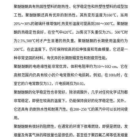
聚醚醚酮具有热固性塑料的耐热性、化学稳定性和热塑性塑料的成型加
工性。聚醚醚酮还具有优异的耐热性。其热变形温度为
160℃，当用
20%～30%的玻璃纤维增强时,热变形温度可提高到280～300℃。聚醚醚
酮的热稳定性良好，在空气中420℃。2h情况下失重仅为2%，500℃时
为2.5%,500℃时才产生显著的热失重。聚醚醚酮的长期使用温度约为
200℃，在此温度下，仍可保持较高的拉伸强度和弯曲模量，它还是一
种非常坚固的材料，有优异的长期耐蠕变性和耐疲劳性能。
聚醚醚酮的电绝缘性能非常优异，体积电阻率约为
10～10Ω·cm。它在
高频范围内仍具有较小的介电常数和介电损耗。例如，在10Hz时，在
室它的介电常数仅为3.2，介电损耗仅为0.02。
聚醚醚酮的化学稳定性也非常好，除浓硫酸外，几乎对任何化学试剂都
非常稳定，即使在较高的温度下，仍能保持良好的化学稳定性。另外，
它还具有 的耐热水性和耐蒸汽性。在
200~250 ℃的蒸汽中可以长时间使
用。
聚醚醚酮有很好的阻燃性，在通常的环境下很难燃烧，即使是燃烧，发
烟量及有害气体的释放量也是很低的，甚至低于聚四氟乙烯等低发烟量