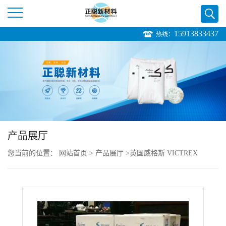
15913833437
热线：
公
司
首
页
产品展厅
公
您当前的位置：
网站首页
>
产品展厅
>
英国威格斯 VICTREX
司
>
PEKEKK VICTREX ST 45GL30 半结晶 高温强度 耐化学性
介
绍