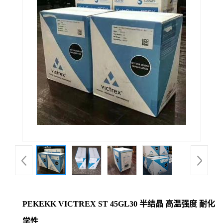
公
司
动
态
产
品
展
厅
PEKEKK VICTREX ST 45GL30 半结晶 高温强度 耐化
证
学性