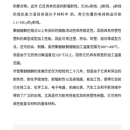
的聚合物。此外
.它还具有优良的耐辐射性。它对α射线、β射线、γ射线
的抵抗能力是目前高分子材料中 的。用它包覆的电线制品可耐
1.1×10Gy的γ射线。
聚醚醚酮在熔点以上有良好的熔融流动性和热稳定性。因而具有热塑性
塑料的典型成型加工性能，因此可用注塑、挤出、吹塑、层压等成型方
法，还可纺丝、制膜。虽然聚醚醚酮熔融加工温度范围为
360～400℃，
但是由于它的热分解温度在520 ℃以上，因而它仍具有很宽的加工温度
范围。
尽管聚醚醚酮的发展历史仅为短短的二十几年，但是由于它具有突出的
耐热性、耐化学腐蚀性、耐辐射性以及高强度、易加工性，使得它目前
已在核工业、化学工业、电子电器、机械仪表、汽车工业和宇航领域中
得到了广泛的应用。尤其是作为耐热性能优异的热塑性树脂，它可用作
高性能复合材料的基体材料。