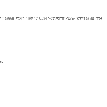
 冲击强度高 抗划伤阻燃符合UL94-V0要求性能稳定耐化学性强耐磨性好
缘。