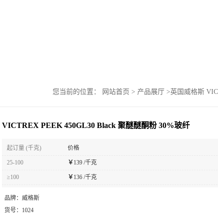
您当前的位置：
网站首页
>
产品展厅
>
英国威格斯 VIC
VICTREX PEEK 450GL30 Black 聚醚醚酮粉 30%玻纤
起订量 (千克)
价格
25-100
￥
139 /千克
≥100
￥
136 /千克
品牌：
威格斯
货号：
1024