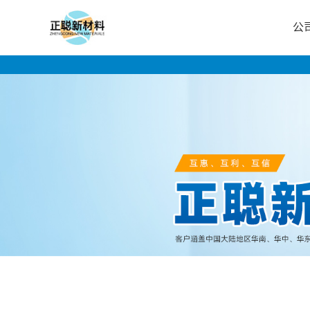
公
公
司
首
页
公
司
介
绍