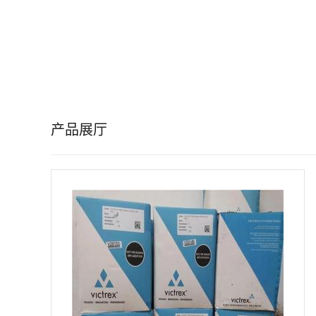
公
司
动
态
产品展厅
产
品
展
厅
证