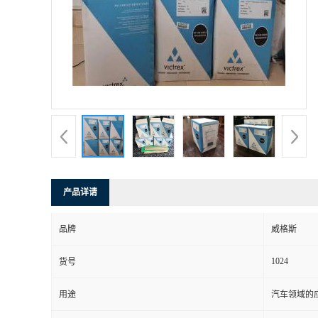
书
荣
誉
联
系
产品详请
方
品牌
威格斯
式
1024
货号
在
用途
汽车领域的应
线