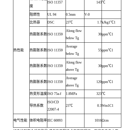
ISO 11357
143
℃
度
阻燃性
UL 94
0.5mm
V-0
比热容
DSC
23℃
1.7
kJkg1℃1
Along flow
热膨胀系数
ISO 11359
30
ppm℃1
below Tg
Average
热性能
热膨胀系数
ISO 11359
55
ppm℃1
below Tg
Along flow
热膨胀系数
ISO 11359
30
ppm℃1
above Tg
Average
热膨胀系数
ISO 11359
120
ppm℃1
above Tg
热变形温度
ISO 75a-f
1.8MPa
323
℃
ISO/CD
导热系数
23℃
0.3
Wm1C1
22007-4
电气性能
体积电阻率
IEC 60093
1016
Ωcm