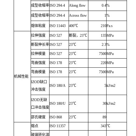
成型收缩率
ISO 294-4
Along flow
0.4
%
成型收缩率
ISO 294-4
Across flow
1
%
熔体粘度
ISO 11443
400℃
210
Pa.s
拉伸强度
ISO 527
断裂，23℃
135
MPa
断裂伸长率
ISO 527
23℃
2.3
%
拉伸模量
ISO 527
23℃
7500
MPa
弯曲强度
ISO 178
23℃
220
MPa
弯曲模量
ISO 178
23℃
7500
MPa
机械性能
IZOD缺口
ISO 180/A
23℃
5
kJ/m2
冲击强度
IZOD无缺
ISO 180/U
23℃
30
kJ/m2
口冲击强度
邵氏硬度
ISO 868
23℃
89
熔点
ISO 11357
343
℃
玻璃转化温