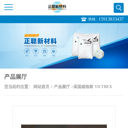
15913833437
热线：
公
司
首
页
产品展厅
公
您当前的位置：
网站首页
>
产品展厅
>
英国威格斯 VICTREX
司
>
VICTREX PEEK 150GL15 玻璃纤维 耐化学品
介
绍