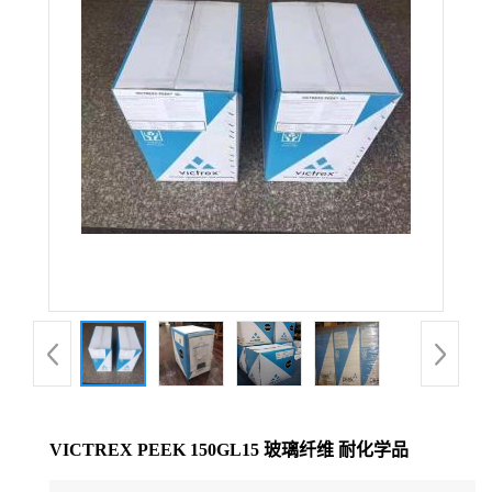
公
司
动
态
产
品
展
厅
VICTREX PEEK 150GL15 玻璃纤维 耐化学品
证