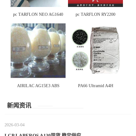
pc TARFLON NEO AG1640
pc TARFLON RY2200
AIRILAC AG15E3 ABS
PA66 Ultramid A4H
新闻资讯
2026-03-04
LCP LAPEROS A130现货,稳定供应