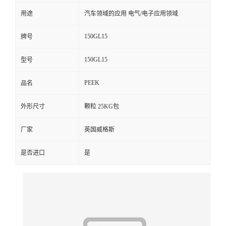
用途
汽车领域的应用 电气/电子应用领域
留
150GL15
牌号
言
150GL15
型号
PEEK
品名
外形尺寸
颗粒 25KG包
厂家
英国威格斯
是否进口
是