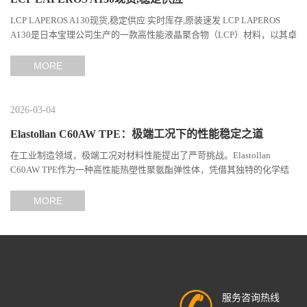
LCP LAPEROS A130现货,稳定供应 实时库存,原装速发 LCP LAPEROS
A130是日本宝理公司生产的一款高性能液晶聚合物（LCP）材料，以其卓
越的机械性能、耐热性和加工性能在工程塑料领域占据...
MORE
2026-03-04
Elastollan C60AW TPE：极端工况下的性能稳定之道
在工业制造领域，极端工况对材料性能提出了严苛挑战。Elastollan
C60AW TPE作为一种高性能热塑性聚氨酯弹性体，凭借其独特的化学结
构与工艺设计，在高温、高负荷、化学腐蚀等极端环境下展现...
MORE
服务咨询热线