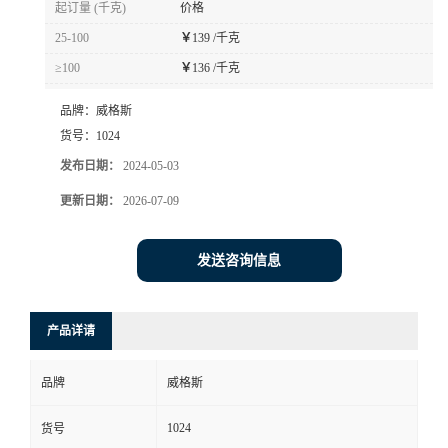
起订量 (千克)
价格
书
25-100
￥
139 /千克
≥100
￥
136 /千克
荣
品牌：
威格斯
誉
货号：
1024
发布日期：
2024-05-03
联
更新日期：
2026-07-09
系
发送咨询信息
方
产品详请
式
品牌
威格斯
在
1024
货号
线