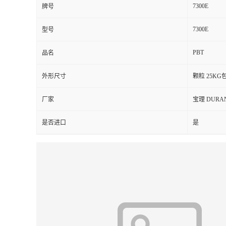
7300E
牌号
留
7300E
型号
言
PBT
品名
外形尺寸
颗粒 25KG
厂家
宝理 DURA
是否进口
是