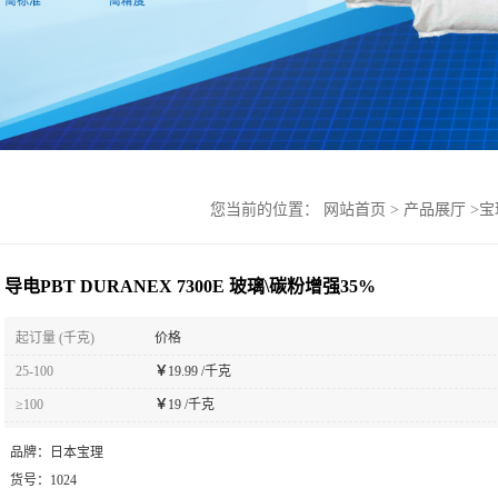
您当前的位置：
网站首页
>
产品展厅
>
宝
导电PBT DURANEX 7300E 玻璃\碳粉增强35%
起订量 (千克)
价格
25-100
￥
19.99 /千克
≥100
￥
19 /千克
品牌：
日本宝理
货号：
1024