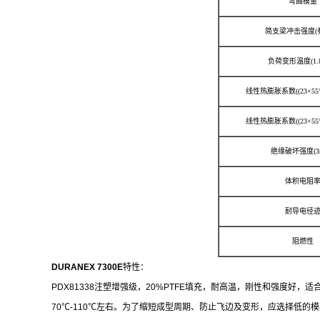
弯曲模量
简支梁冲击强度(
负荷变形温度(1.8
线性热膨胀系数((23×55
线性热膨胀系数((23×55
绝缘破坏强度(3m
体积电阻
耐导电径
阻燃性
DURANEX 7300E
特性：
PDX81338注塑增强级，20%PTFE填充，耐高温，刚性和强度好，
70℃-110℃左右。为了缩短成型周期、防止飞边及变形，应选择低