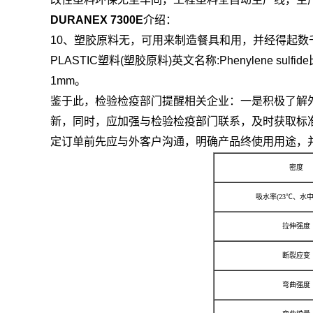
DURANEX 7300E
介绍：
10、塑胶原料无，可用来制造餐具和用，并经得起
PLASTIC塑料(塑胶原料)英文名称:Phenylene 
1mm。
鉴于此，检验检疫部门提醒相关企业：一是积极了解外标
新，同时，应加强与检验检疫部门联系，及时获取标
定订单前先应与外客户沟通，明确产品终使用用途，
密度
吸水率(23℃、水中
拉伸强度
断裂应变
弯曲强度