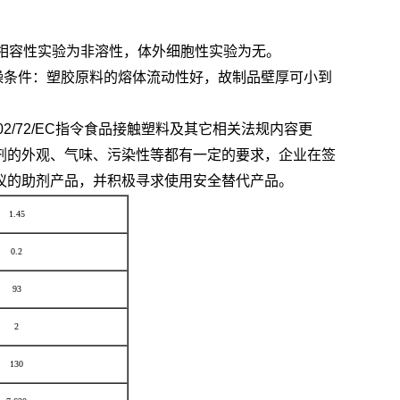
相容性实验为非溶性，体外细胞性实验为无。
0-330℃干燥条件：塑胶原料的熔体流动性好，故制品壁厚可小到
/72/EC指令食品接触塑料及其它相关法规内容更
剂的外观、气味、污染性等都有一定的要求，企业在签
议的助剂产品，并积极寻求使用安全替代产品。
1.45
0.2
93
2
130