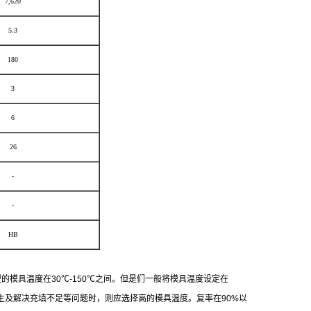
7,620
5.3
180
3
6
26
-
-
HB
成型的模具温度在30℃-150℃之间。但是们一般将模具温度设定在
生及解决充填不足等问题时，则应选择高的模具温度。复率在90%以