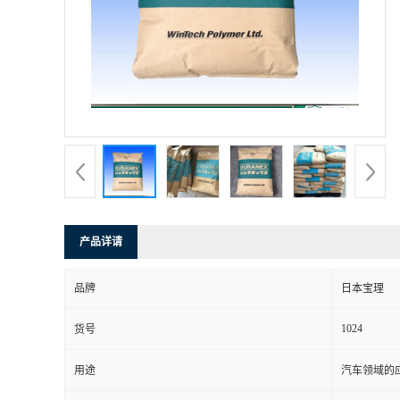
书
荣
誉
联
系
产品详请
方
品牌
日本宝理
式
1024
货号
在
用途
汽车领域的应
线