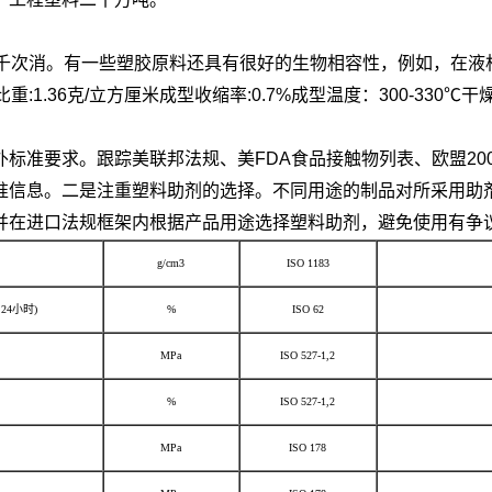
数千次消。有一些塑胶原料还具有很好的生物相容性，例如，在液
sulfide比重:1.36克/立方厘米成型收缩率:0.7%成型温度：30
准要求。跟踪美联邦法规、美FDA食品接触物列表、欧盟2002
准信息。二是注重塑料助剂的选择。不同用途的制品对所采用助
并在进口法规框架内根据产品用途选择塑料助剂，避免使用有争
g/cm3
ISO 1183
24小时)
%
ISO 62
MPa
ISO 527-1,2
%
ISO 527-1,2
MPa
ISO 178