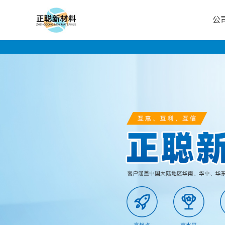
公
公
司
首
页
公
司
介
绍