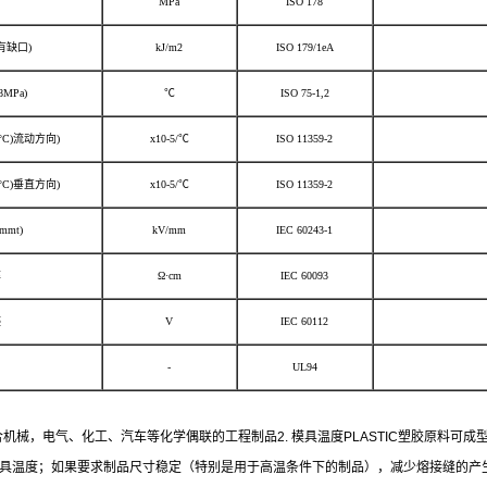
MPa
ISO 178
有缺口)
kJ/m2
ISO 179/1eA
MPa)
℃
ISO 75-1,2
°C)流动方向)
x10-5/℃
ISO 11359-2
°C)垂直方向)
x10-5/℃
ISO 11359-2
mt)
kV/mm
IEC 60243-1
率
Ω·cm
IEC 60093
迹
V
IEC 60112
-
UL94
适合机械，电气、化工、汽车等化学偶联的工程制品2. 模具温度PLASTIC塑胶原料可
的模具温度；如果要求制品尺寸稳定（特别是用于高温条件下的制品），减少熔接缝的产