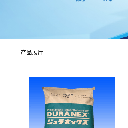
公
司
动
态
产品展厅
产
品
展
厅
证