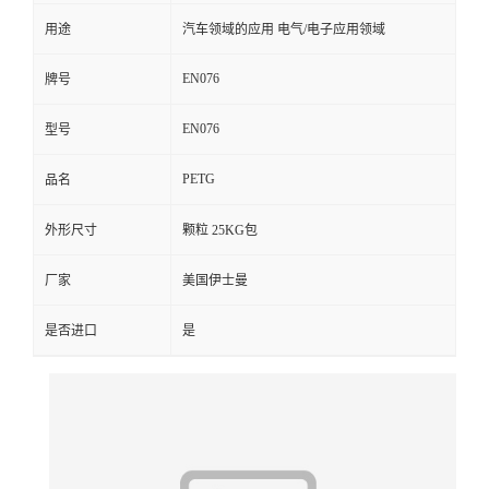
用途
汽车领域的应用 电气/电子应用领域
留
EN076
牌号
言
EN076
型号
PETG
品名
外形尺寸
颗粒 25KG包
厂家
美国伊士曼
是否进口
是