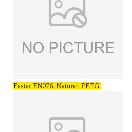
Eastar EN076, Natural PETG