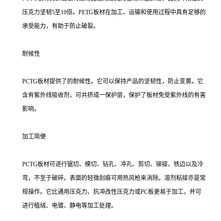
压克力坚韧5至10倍。PETG板材在加工、运输和使用过程中具有足够的
承受能力，有助于防止破裂。
耐候性
PCTG板材提供了的耐候性。它可以保持产品的坚韧性，防止变黄。它
含有紫外线吸收剂，可共挤成一保护层，保护了板材免受紫外线的有害
影响。
加工简便
PCTG板材可进行锯切、模切、钻孔、冲孔、剪切、铆接、铣边以及冷
弯，不至于破碎。表面的轻微刮痕可用热风枪来消除。溶剂粘接亦是常
规操作。它比通用压克力、抗冲改性压克力或PC板更易于加工，并可
进行植绒、电镀、静电等加工处理。