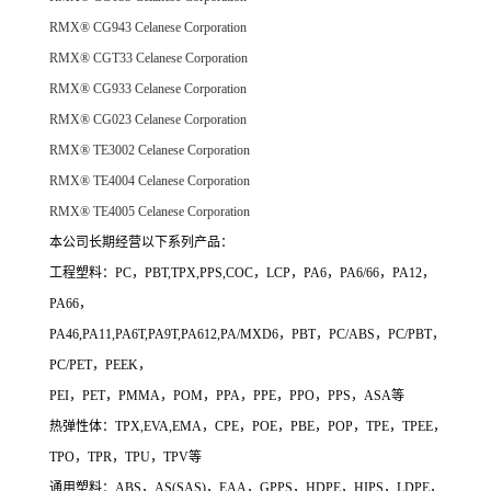
RMX® CG943
Celanese Corporation
RMX® CGT33
Celanese Corporation
RMX® CG933
Celanese Corporation
RMX® CG023
Celanese Corporation
RMX® TE3002
Celanese Corporation
RMX® TE4004
Celanese Corporation
RMX® TE4005
Celanese Corporation
本公司长期经营以下系列产品：
工程塑料：PC，PBT,TPX,PPS,COC，LCP，PA6，PA6/66，PA12，
PA66，
PA46,PA11,PA6T,PA9T,PA612,PA/MXD6，PBT，PC/ABS，PC/PBT，
PC/PET，PEEK，
PEI，PET，PMMA，POM，PPA，PPE，PPO，PPS，ASA等
热弹性体：TPX,EVA,EMA，CPE，POE，PBE，POP，TPE，TPEE，
TPO，TPR，TPU，TPV等
通用塑料：ABS，AS(SAS)，EAA，GPPS，HDPE，HIPS，LDPE，