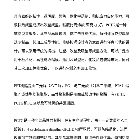
具有较好的粘性、透明度、颜色、耐化学药剂、和抗应力白化能力。可
很快热成型或挤出吹塑成型。粘度比丙烯酸(亚克力)好。PCTG是一种
非晶型共聚酯，其制品高度透明，抗冲击性能优异，特别适宜成型厚壁
透明制品，其加工成型性能，能够按照设计者的意图进行任意形状的设
计，可以采用传统的挤出、注塑、吹塑及吸塑等成型方法，可以广泛应
用于板片材、高性能收缩膜、瓶用及异型材、化妆品包装等市场，同时
其二次加工性能优良，可以进行常规的机加工修饰。
PET树脂是由二元醇（乙二醇，EG）与二元酸（对苯二甲酸，PTA）缩
聚而成线型均聚聚酯，而共聚聚酯是用醇或酸改性的聚酯，有PETG、
PCTG和PCTA以及可降解的共聚聚酯。
PCTG是一种非结晶性共聚酯。在其生产过程中，由于一定数量的乙二
醇被1，4-cyclohexane dimethanol(CHDM)所取代，可预防结晶化，进而
改善加工制造和透明度。其制品高度透明，抗冲击性能优异，特别适宜