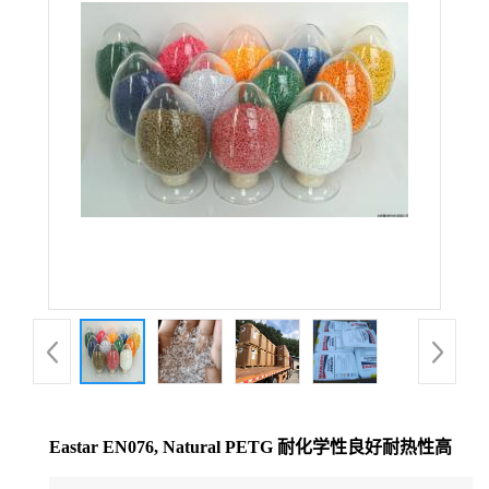
公
司
动
态
产
品
展
厅
Eastar EN076, Natural PETG 耐化学性良好耐热性高
证