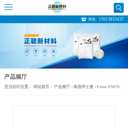
15913833437
热线：
公
司
首
页
产品展厅
公
您当前的位置：
网站首页
>
产品展厅
>
美国伊士曼
>
Eastar EN076,
司
Natural PETG 耐化学性良好耐热性高
介
绍