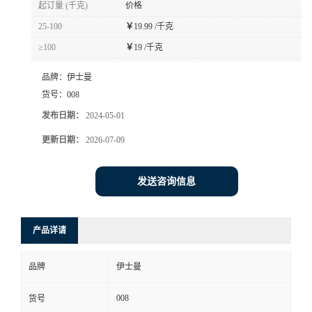
起订量 (千克)
价格
书
25-100
￥
19.99 /千克
≥100
￥
19 /千克
荣
品牌：
伊士曼
誉
货号：
008
发布日期：
2024-05-01
联
更新日期：
2026-07-09
系
发送咨询信息
方
产品详请
式
品牌
伊士曼
在
008
货号
线