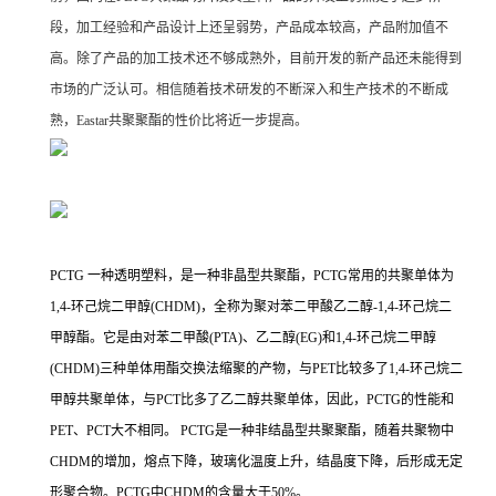
段，加工经验和产品设计上还呈弱势，产品成本较高，产品附加值不
高。除了产品的加工技术还不够成熟外，目前开发的新产品还未能得到
市场的广泛认可。相信随着技术研发的不断深入和生产技术的不断成
熟，Eastar共聚聚酯的性价比将近一步提高。
PCTG 一种透明塑料，是一种非晶型共聚酯，PCTG常用的共聚单体为
1,4-环己烷二甲醇(CHDM)，全称为聚对苯二甲酸乙二醇-1,4-环己烷二
甲醇酯。它是由对苯二甲酸(PTA)、乙二醇(EG)和1,4-环己烷二甲醇
(CHDM)三种单体用酯交换法缩聚的产物，与PET比较多了1,4-环己烷二
甲醇共聚单体，与PCT比多了乙二醇共聚单体，因此，PCTG的性能和
PET、PCT大不相同。 PCTG是一种非结晶型共聚聚酯，随着共聚物中
CHDM的增加，熔点下降，玻璃化温度上升，结晶度下降，后形成无定
形聚合物。PCTG中CHDM的含量大于50%。