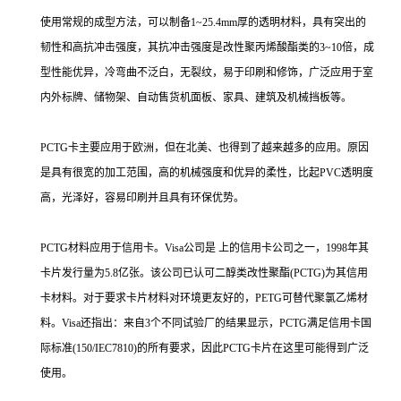
使用常规的成型方法，可以制备1~25.4mm厚的透明材料，具有突出的
韧性和高抗冲击强度，其抗冲击强度是改性聚丙烯酸酯类的3~10倍，成
型性能优异，冷弯曲不泛白，无裂纹，易于印刷和修饰，广泛应用于室
内外标牌、储物架、自动售货机面板、家具、建筑及机械挡板等。
PCTG卡主要应用于欧洲，但在北美、也得到了越来越多的应用。原因
是具有很宽的加工范围，高的机械强度和优异的柔性，比起PVC透明度
高，光泽好，容易印刷并且具有环保优势。
PCTG材料应用于信用卡。Visa公司是 上的信用卡公司之一，1998年其
卡片发行量为5.8亿张。该公司已认可二醇类改性聚酯(PCTG)为其信用
卡材料。对于要求卡片材料对环境更友好的，PETG可替代聚氯乙烯材
料。Visa还指出：来自3个不同试验厂的结果显示，PCTG满足信用卡国
际标准(150/IEC7810)的所有要求，因此PCTG卡片在这里可能得到广泛
使用。