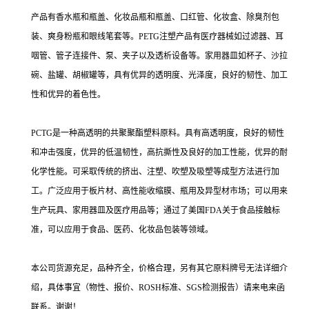
产品有香水瓶和瓶盖、化妆品瓶和瓶盖、口红管、化妆盒、除臭剂包
装、爽身粉瓶和眼线笔套等。PETG注塑产品有医疗器械如过滤器、耳
咽管、管子连接件、泵、夹子以及透析设备等。家用器皿如杯子、沙拉
碗、盐罐、胡椒罐等，具有优异的透明度、光泽度，良好的韧性、加工
性和优异的着色性。
PCTG是一种高透明的共聚聚酯塑料原料。具有高透明度，良好的韧性
和冲击强度，优异的低温韧性，高抗撕性及良好的加工性能，优异的耐
化学性能。可采取传统的挤出、注塑、吹塑及吸塑等成型方法进行加
工。广泛应用于板片材、高性能收缩膜、瓶用及异型材市场；可以用来
生产玩具、家用器皿及医疗用品等；通过了美国FDA关于食品接触标
准，可以应用于食品、医药、化妆品包装等领域。
本公司货源充足，品种齐全，价格合理，另有其它原料牌号无法详细介
绍，具体事宜（物性、报价、ROSH标准、SGS检测报告）请来电来函
联系。谢谢！