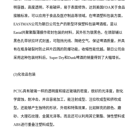
明容器，高度透明，不易破碎，易于表面修饰，达到美国FDA关于食品
接触标准，可以应用于食品及医疗制品等领域。在啤酒塑料包装方面，
EASTMAN公司为朝日公司生产的新型环保塑料包装啤酒瓶，是以
Eastal共聚聚酯薄膜作密封包装的材料，其外形为银黑色，在颈部辅以
黑色孔带状拉环式封盖，可阻挡光线、隔绝空气、保证啤酒质量，并具
有在瓶身破裂时防止碎片四溅的防爆功能，收缩性能优越。朝日公司自
采用这种包装材料后，Super Dry和Dunk啤酒的销量得到了大幅增长。
(3)化妆品包装
PCTG具有玻璃一样的透明度和接近玻璃的密度，很好的光泽度，耐化
学腐蚀，耐冲击，并且容易加工，能注射成型、注拉吹成型和挤吹成
型。还能够产生独特的形状、外观和特殊效果，比如鲜亮的颜色、磨
砂、大理石纹理、金属光泽等。而且还可以利用其它聚酯、弹性塑料或
ABS进行重叠注塑料成型。