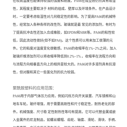
在较高温度也能保持较强的强度和刚度。PA66在成型后仍然具有吸湿
性，其程度主要取决于 材料的组成、壁厚以及环境条件。在产品设计
时，一定要考虑吸湿性对几何稳定性的影响。为了提高PA66的机械特
性，经常加入各种各样的改性剂。玻璃就是最 常见的添加剂，有时为
了提高抗冲击性还加入合成橡胶，如EPDM和SBR等。PA66的粘性较
低，因此流动性很好(但不如PA6)。这个性质可以用来加工很薄的元
件。它的粘度对温度变化很敏感。PA66的收缩率在1%~2%之间，加入
玻璃纤维添加剂可以将收缩率降低到0.2%~1% 。收缩率在流程方向和
与流程方向相垂直方向上的相异是较大的。PA66对许多溶剂具有抗溶
性，但对酸和其它一些氯化剂的抗力较弱。
聚酰胺塑料的应用范围：
PA66用于内部气体压力应用，例如闪烁方向开关装置、汽车镜框和山
地车车轮。玻纤增强，用于需要高刚性和尺寸稳定性，耐热老化的部
件。机械强度、尺寸稳 定性耐热性等均有提高，它可以代替金属或嵌
入金属件的尼龙制品，如螺丝螺帽、齿轮、轴套、滑轮、滑块、手柄、