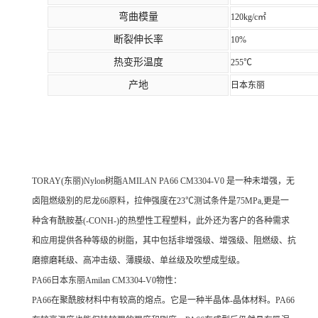
弯曲模量
120kg/c㎡
断裂伸长率
10%
热变形温度
255℃
产地
日本东丽
TORAY(东丽)Nylon树脂AMILAN PA66 CM3304-V0 是一种未增强，无
卤阻燃级别的尼龙66原料，拉伸强度在23℃测试条件是75MPa,更是一
种含有酰胺基(-CONH-)的热塑性工程塑料，此外还为客户的各种需求
和应用提供各种等级的树脂，其中包括非增强级、增强级、阻燃级、抗
磨擦磨耗级、高冲击级、薄膜级、单丝级及吹塑成型级。
PA66日本东丽Amilan CM3304-V0物性：
PA66在聚酰胺材料中有较高的熔点。它是一种半晶体-晶体材料。PA66