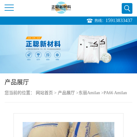
15913833437
热线：
公
司
首
页
产品展厅
公
您当前的位置：
网站首页
>
产品展厅
>
东丽Amilan
>
PA66 Amilan
司
CM3304-V0 日本东丽 尼龙66 价格
介
绍