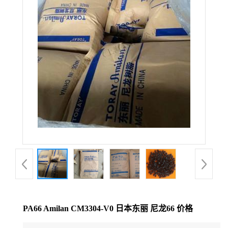
公
司
动
态
产
品
展
厅
PA66 Amilan CM3304-V0 日本东丽 尼龙66 价格
证