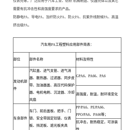
仪表壳等，广泛应用于汽车工业、纺织 机械制造、仪器壳体以及其它
需要有抗冲击性和高强度要求的产品。
防静电PA、导电PA、加纤防火PA、防火PA、抗紫外线耐候PA、高温
挤出级PA。
汽车用PA工程塑料应用部件简表：
部位
部件名称
材料及特性
汽缸盖、进气支管、进气消
GPA6、PA66、PA6
器、散热器、过滤器、同步皮
发动机部
带、加油器盖、高压代码保护
件
器、电机电刷、沉淀器、冷却
高强度，耐温，耐环境变化
风扇
PP/PA6、PE/PA66、
车门、前后盖板、把手、门
PPO/PA6、PA66等；
车身部件
锁、安全带固定铰链、仪表
抗冲击，耐热稳定，可涂装
板、挡泥板、遮光板夹具
性