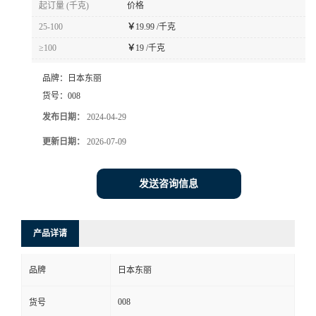
起订量 (千克)
价格
书
25-100
￥
19.99 /千克
≥100
￥
19 /千克
荣
品牌：
日本东丽
誉
货号：
008
发布日期：
2024-04-29
联
更新日期：
2026-07-09
系
发送咨询信息
方
产品详请
式
品牌
日本东丽
在
008
货号
线