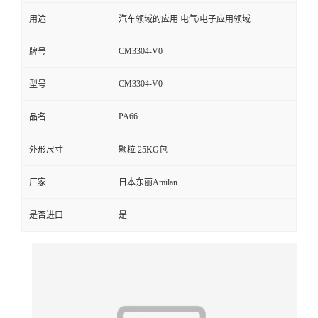
用途
汽车领域的应用 电气/电子应用领域
留
CM3304-V0
牌号
言
CM3304-V0
型号
PA66
品名
外形尺寸
颗粒 25KG包
厂家
日本东丽Amilan
是否进口
是