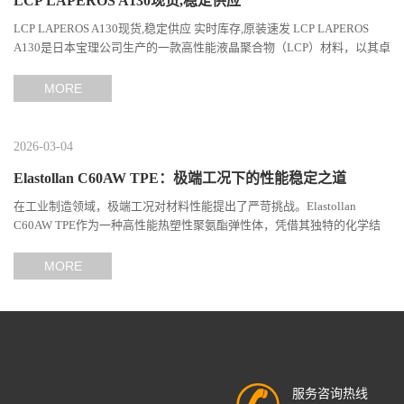
LCP LAPEROS A130现货,稳定供应
LCP LAPEROS A130现货,稳定供应 实时库存,原装速发 LCP LAPEROS
A130是日本宝理公司生产的一款高性能液晶聚合物（LCP）材料，以其卓
越的机械性能、耐热性和加工性能在工程塑料领域占据...
MORE
2026-03-04
Elastollan C60AW TPE：极端工况下的性能稳定之道
在工业制造领域，极端工况对材料性能提出了严苛挑战。Elastollan
C60AW TPE作为一种高性能热塑性聚氨酯弹性体，凭借其独特的化学结
构与工艺设计，在高温、高负荷、化学腐蚀等极端环境下展现...
MORE
服务咨询热线