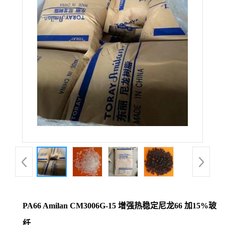
公
司
动
态
产
品
展
厅
PA66 Amilan CM3006G-15 增强热稳定尼龙66 加15%玻
证
纤