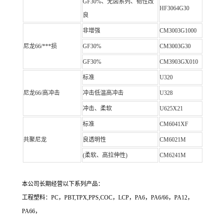
GF30%、无卤系列、韧性改
HF3064G30
良
非增强
CM3003G1000
尼龙66/***损
GF30%
CM3003G30
GF30%
CM3903GX010
标准
U320
尼龙66/高冲击
冲击低温高冲击
U328
冲击、柔软
U625X21
标准
CM6041XF
共聚尼龙
良透明性
CM6021M
(柔软、高拉伸性)
CM6241M
本公司长期经营以下系列产品：
工程塑料：PC，PBT,TPX,PPS,COC，LCP，PA6，PA6/66，PA12，
PA66，