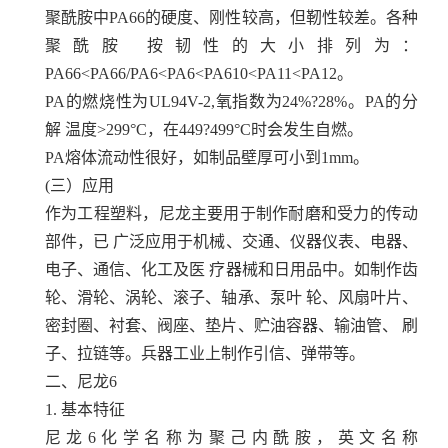
聚酰胺中PA66的硬度、刚性较高，但靭性较差。各种
聚酰胺 按韧性的大小排列为：
PA66<PA66/PA6<PA6<PA610<PA11<PA12。
PA的燃烧性为UL94V-2,氧指数为24%?28%。PA的分
解 温度>299°C，在449?499°C时会发生自燃。
PA熔体流动性很好，如制品壁厚可小到1mm。
(三）应用
作为工程塑料，尼龙主要用于制作耐磨和受力的传动
部件，已 广泛应用于机械、交通、仪器仪表、电器、
电子、通信、化工及医 疗器械和日用品中。如制作齿
轮、滑轮、涡轮、滚子、轴承、泵叶 轮、风扇叶片、
密封圈、衬套、阀座、垫片、贮油容器、输油管、 刷
子、拉链等。兵器工业上制作引信、弹带等。
二、尼龙6
1.
基本特征
尼龙6化学名称为聚己内酰胺，英文名称