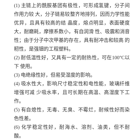
(1)
主链上的酰胺基团有极性，可形成氢键，分子间
作用力较 大，分子链易较整齐地排列，因而力学性能
优异，且具有较高的结 晶度，熔点明显，表面硬度
大，耐磨耗，摩擦系数小，有自润滑 性、吸震和消音
性；由于分子中次甲基的存在，具有耐冲击和较高 的
籾性，是强钿的工程塑料。
(2)
耐低温性好，又具有一定的耐热性，可在100°C以
下 使用。
(3)
电绝缘性好，但易受湿度的影响。
(4)
吸水性大，影响尺寸稳定性和电性能，玻璃纤维
增强可减 少吸水率，且可长期在高温、高湿度下工
作。
(5)
有自熄性，无毒、无臭、不霉烂，耐候性好而染
色性差。
(6)
化学稳定性好，耐海水、溶剂、油类，但不耐
酸。