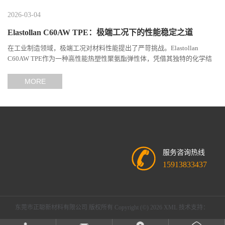
2026-03-04
Elastollan C60AW TPE：极端工况下的性能稳定之道
在工业制造领域，极端工况对材料性能提出了严苛挑战。Elastollan
C60AW TPE作为一种高性能热塑性聚氨酯弹性体，凭借其独特的化学结
构与工艺设计，在高温、高负荷、化学腐蚀等极端环境下展现...
MORE
服务咨询热线
15913833437
东莞市正聪新材料有限公司
版权所有 Copyright (©) 2026
XML
技术支持：
盖德化工网
食品商务网