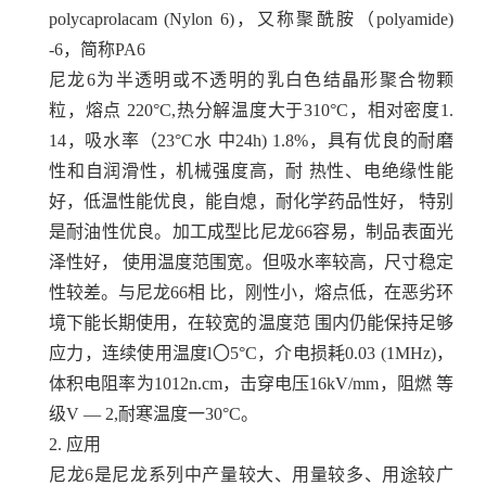
polycaprolacam (Nylon 6)，又称聚酰胺（polyamide)
-6，简称PA6
尼龙6为半透明或不透明的乳白色结晶形聚合物颗
粒，熔点 220°C,热分解温度大于310°C，相对密度1.
14，吸水率（23°C水 中24h) 1.8%，具有优良的耐磨
性和自润滑性，机械强度高，耐 热性、电绝缘性能
好，低温性能优良，能自熄，耐化学药品性好， 特别
是耐油性优良。加工成型比尼龙66容易，制品表面光
泽性好， 使用温度范围宽。但吸水率较高，尺寸稳定
性较差。与尼龙66相 比，刚性小，熔点低，在恶劣环
境下能长期使用，在较宽的温度范 围内仍能保持足够
应力，连续使用温度l〇5°C，介电损耗0.03 (1MHz)，
体积电阻率为1012n.cm，击穿电压16kV/mm，阻燃 等
级V — 2,耐寒温度一30°C。
2.
应用
尼龙6是尼龙系列中产量较大、用量较多、用途较广