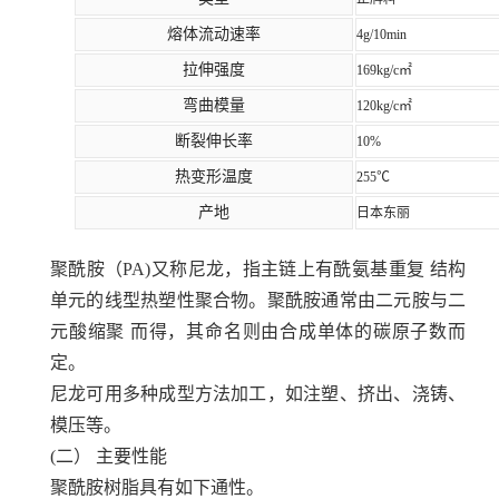
熔体流动速率
4g/10min
拉伸强度
169kg/c㎡
弯曲模量
120kg/c㎡
断裂伸长率
10%
热变形温度
255℃
产地
日本东丽
聚酰胺（PA)又称尼龙，指主链上有酰氨基重复 结构
单元的线型热塑性聚合物。聚酰胺通常由二元胺与二
元酸缩聚 而得，其命名则由合成单体的碳原子数而
定。
尼龙可用多种成型方法加工，如注塑、挤出、浇铸、
模压等。
(二）
主要性能
聚酰胺树脂具有如下通性。