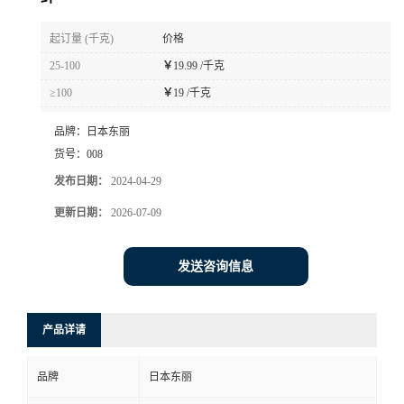
书
起订量 (千克)
价格
25-100
￥
19.99 /千克
荣
≥100
￥
19 /千克
誉
品牌：
日本东丽
货号：
008
联
发布日期：
2024-04-29
系
更新日期：
2026-07-09
方
发送咨询信息
式
产品详请
在
品牌
日本东丽
线