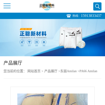
15913833437
热线：
公
司
首
页
产品展厅
公
您当前的位置：
网站首页
>
产品展厅
>
东丽Amilan
>
PA66 Amilan
司
CM3006G-15 增强热稳定尼龙66 加15%玻纤
介
绍