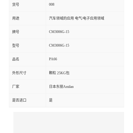
008
货号
留
用途
汽车领域的应用 电气/电子应用领域
言
CM3006G-15
牌号
CM3006G-15
型号
PA66
品名
外形尺寸
颗粒 25KG包
厂家
日本东丽Amilan
是否进口
是