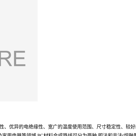
有突出的韧性、优异的电绝缘性、宽广的温度使用范围、尺寸稳定性、较
好
及家用电
器等领域,PC材料合成路线可分为两种,即法和非法(熔融聚