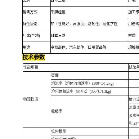
品牌
日本三菱
产地
销售方式
品牌经销
加工
特性级别
加工性能好，高强度，刚韧性，耐化学性
用途
厂家(产地)
日本三菱
材质
用途
电器部件、汽车部件、日用货品等
规格
技术参数
性能项目
试验条
密度
熔流率（熔体流动速率）(300°C/1.2kg)
溶化体积流率（MVR）(300°C/1.2kg)
物理性能
横向流量
流量:3
收缩率
吸水率
和,23°
拉伸模量