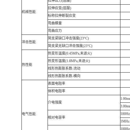
拉伸应力(屈服)
拉伸应变(屈服)
机械性能
标称拉伸断裂应变
弯曲模量
弯曲应力
简支梁缺口冲击强度(23°C)
冲击性能
简支梁无缺口冲击强度(23°C)
热变形温度(0.45MPa,未退火)
热变形温度(1.8MPa,未退火)
热性能
线形热膨胀系数-流动
线形热膨胀系数-横向
表面电阻率
体积电阻率
1.00m
介电强度
3.00m
100Hz
电气性能
相对电容率
1MHz
100Hz