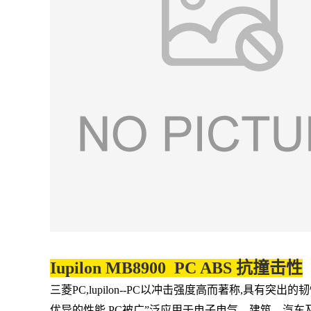
Iupilon MB8900 PC ABS
抗撞击性
三菱PC,lupilon--PC以冲击强度高而著称,具
优异的性能,PC被广”泛应用于电子电气、建筑、汽车