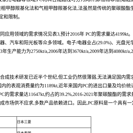
、液相甲醇羰基化法和气相甲醇羰基化法,法虽然是传统的聚碳酸酯
定和限制。
应用领域的需求情况见表3,预计2016年 PC的需求量达41
99k
电器、
汽车和阳光板等众多领域。电子/电器业占(29.0%)、光盘光学仪器
力为2750kt/a,2006年达到3670kt/a,2009年达到408
0kt
开展合成技术研发已近半个世纪,但工业仍然很薄弱,无法满足国内
需求
国
内的表观消费量约为1189kt,近年来国内PC的进出口量及均价统计见
需求量达11647kt,约占的39.2%,2016-2021年聚碳酸酯
的需求
造成市
场供不应求,多数产品依赖进口。因此,PC原料是一个具有
日本三菱