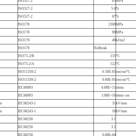
ISO527-2
63
MPa
ISO527-2
5.6
%
ISO527-2
87
%
ISO178
2300
MPa
ISO178
99
MPa
ISO179
49
kJ/m2
ISO179
NoBreak
ISO75-2/B
135
°C
ISO75-2/A
122
°C
ISO11359-2
6.50E-05
cm/cm/°C
ISO11359-2
6.60E-05
cm/cm/°C
IEC60093
6.00E+15
ohms
IEC60093
3.00E+16
ohms·cm
m
IEC60243-1
31
kV/mm
m
IEC60243-1
18
kV/mm
IEC60250
3.1
IEC60250
3.1
IEC60250
6.00E-04