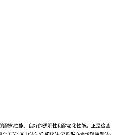
的耐热性能、良好的透明性和耐老化性能。正是这些
合工艺),其中法包括:间接法(又称酯交换熔融缩聚法).