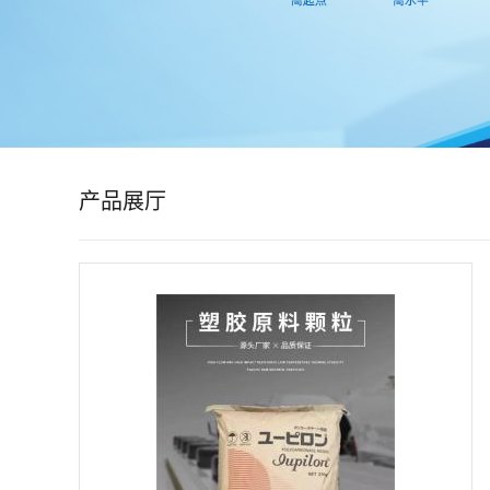
公
司
动
态
产品展厅
产
品
展
厅
证