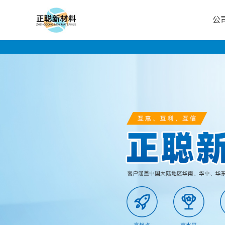
公
公
司
首
页
公
司
介
绍