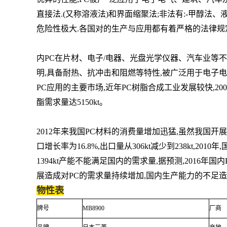
直接法.
(又称溶液法)和界面缩聚法;非法有:-甲醇法
危险性极大.各国对的生产与应用都有着严格的法律规
内PC在片材、电子/电器、光盘光学仪器
、汽车业等不同
明,具备耐热、抗冲击和阻燃等特性,被广泛用于电子
PC应用的主要市场,近年PC树脂合成工业发展较快,2003年生产能
酯需求量达5150kt。
2012年来我国PC材料的消费量增加迅猛,虽然我国
口增长率为16.8%,出口量从306kt减少到238kt,2010年,
1394kt产能不能满足国内的需求量,据预测,2016年国内PC的
展造成对PC的需求量持续增加,国内生产能力的不足
物性表
牌号
MB8900
厂商