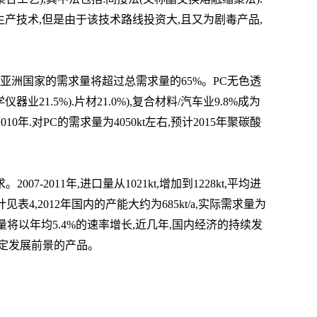
生产技术,
但是由
于该技术路线投资大,且又为剧毒产品,
t。亚洲国家的需求量将超过总需求量的65%。PC无色透
业21.5%).片材21.0%),复合材料/汽车业9.8%成为
/a,2010年.对PC的需求量为4050kt左右,预计2015年聚碳酸
。2007-2011年,进口量从1021kt,增加到1228kt,平均进
表4,2012年国内的产能大约为685kt/a,实际需求量
为
量将以年均5.4%的速率增长,近几年,国内经济的持续发
一定发展前景的产品。