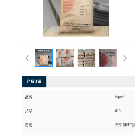
书
荣
誉
联
系
产品详请
方
Iupital
品牌
式
610
货号
在
用途
汽车领域的应
线