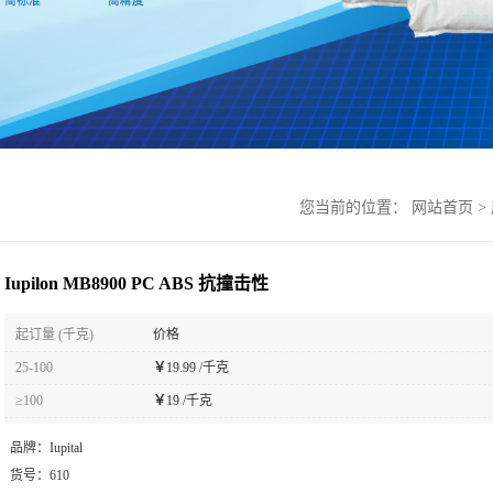
您当前的位置：
网站首页
>
Iupilon MB8900 PC ABS 抗撞击性
起订量 (千克)
价格
25-100
￥
19.99 /千克
≥100
￥
19 /千克
品牌：
Iupital
货号：
610