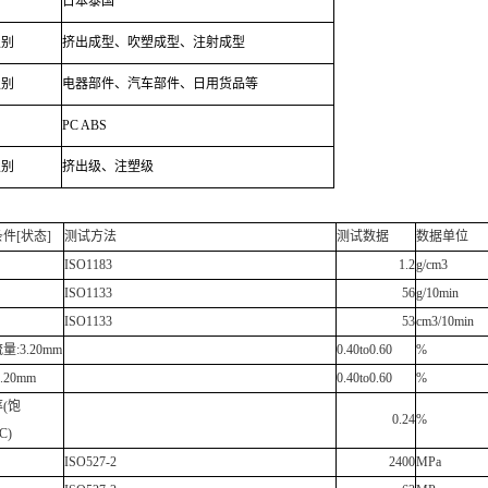
日本泰国
级别
挤出成型、吹塑成型、注射成型
级别
电器部件、汽车部件、日用货品等
PC ABS
级别
挤出级、注塑级
件[状态]
测试方法
测试数据
数据单位
ISO1183
1.2
g/cm3
ISO1133
56
g/10min
ISO1133
53
cm3/10min
:3.20mm
0.40to0.60
%
.20mm
0.40to0.60
%
(饱
0.24
%
C)
ISO527-2
2400
MPa