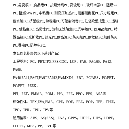
PC,易脱模PC,食品级PC, 抗紫外线PC, 高流动PC, 玻纤增强PC, 阻燃V-0
PC, 阻燃5VA PC, 中粘度PC,耐高压加热PC, 耐磨耐刮花PC,尺寸稳定PC,
耐水解PC, 挤塑级PC, 热稳定PC,可辐射消毒PC, 注坯吹塑成型PC, 透明
PC, 低粘度PC, 高黏性PC, 氯和无溴阻燃PC,光学级PC, 医用品级PC, 特
殊品级PC,光扩散PC, 遮光PC,耐高温PC,防火级PC,耐候级PC,加纤防火
PC,导电PC,防静电PC.
本公司长期经营以下系列产品：
工程塑料：PC，PBT,TPX,PPS,COC，LCP，PA6，PA6/66，PA12，
PA66，
PA46,PA11,PA6T,PA9T,PA612,PA/MXD6，PBT，PC/ABS，PC/PBT，
PC/PET，PEEK，
PEI，PET，PMMA，POM，PPA，PPE，PPO，PPS，ASA等
热弹性体：TPX,EVA,EMA，CPE，POE，PBE，POP，TPE，TPEE，
TPO，TPR，TPU，TPV等
通用塑料：ABS，AS(SAS)，EAA，GPPS，HDPE，HIPS，LDPE，
LLDPE，MBS，PP，PVC等