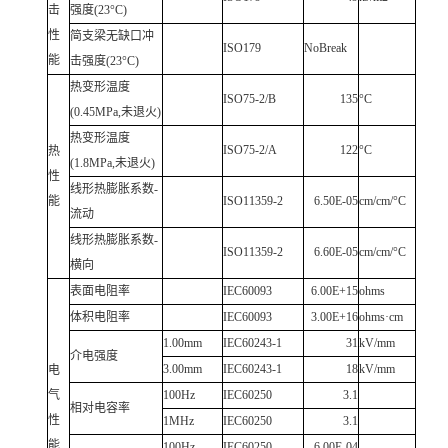
击
强度(23°C)
性
简支梁无缺口冲
ISO179
NoBreak
能
击强度(23°C)
热变形温度
ISO75-2/B
135
°C
(0.45MPa,未退火)
热变形温度
ISO75-2/A
122
°C
热
(1.8MPa,未退火)
性
线形热膨胀系数-
能
ISO11359-2
6.50E-05
cm/cm/°C
流动
线形热膨胀系数-
ISO11359-2
6.60E-05
cm/cm/°C
横向
表面电阻率
IEC60093
6.00E+15
ohms
体积电阻率
IEC60093
3.00E+16
ohms·cm
1.00mm
IEC60243-1
31
kV/mm
介电强度
3.00mm
IEC60243-1
18
kV/mm
电
气
100Hz
IEC60250
3.1
相对电容率
性
1MHz
IEC60250
3.1
能
100Hz
IEC60250
6.00E-04