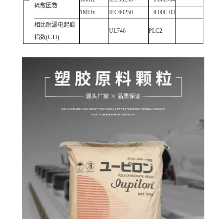
耗散因数
1MHz
IEC60250
9.00E-03
相比耐漏电起痕
UL746
PLC2
指数(CTI)