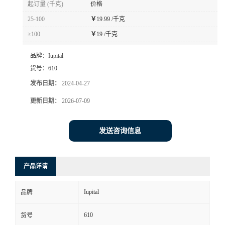
起订量 (千克)
价格
书
25-100
￥
19.99 /千克
≥100
￥
19 /千克
荣
品牌：
Iupital
誉
货号：
610
发布日期：
2024-04-27
联
更新日期：
2026-07-09
系
发送咨询信息
方
产品详请
式
Iupital
品牌
在
610
货号
线