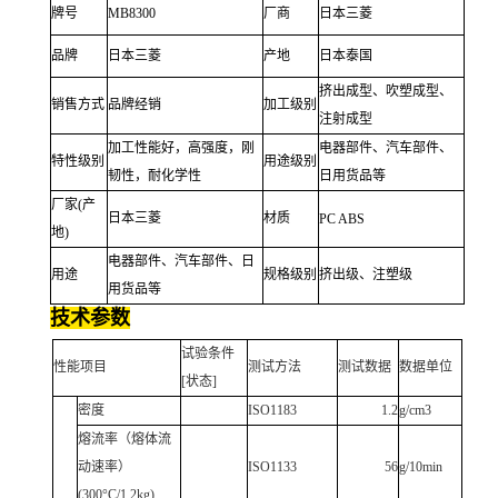
牌号
MB8300
厂商
日本三菱
品牌
日本三菱
产地
日本泰国
挤出成型、吹塑成型、
销售方式
品牌经销
加工级别
注射成型
加工性能好，高强度，刚
电器部件、汽车部件、
特性级别
用途级别
韧性，耐化学性
日用货品等
厂家(产
日本三菱
材质
PC ABS
地)
电器部件、汽车部件、日
用途
规格级别
挤出级、注塑级
用货品等
技术参数
试验条件
性能项目
测试方法
测试数据
数据单位
[状态]
密度
ISO1183
1.2
g/cm3
熔流率（熔体流
动速率）
ISO1133
56
g/10min
(300°C/1.2kg)