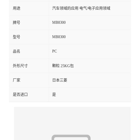
用途
汽车领域的应用 电气/电子应用领域
留
MB8300
牌号
言
MB8300
型号
PC
品名
外形尺寸
颗粒 25KG包
厂家
日本三菱
是否进口
是