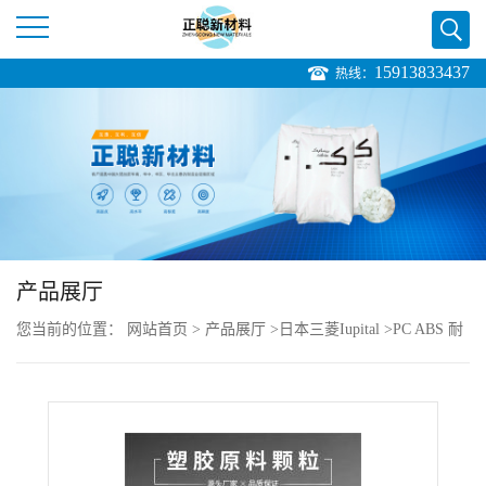
15913833437
热线：
公
司
首
页
产品展厅
公
您当前的位置：
网站首页
>
产品展厅
>
日本三菱Iupital
>
PC ABS 耐
司
热性 Iupilon MB8300
介
绍