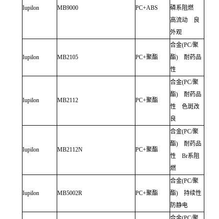
Iupilon
MB9000
PC+ABS
磷系阻燃
高流动 良
外观
合金
(PC/
聚
Iupilon
MB2105
PC+
聚酯
酯
)
耐药品
性
合金
(PC/
聚
酯
)
耐药品
Iupilon
MB2112
PC+
聚酯
性 色斑改
良
合金
(PC/
聚
酯
)
耐药品
Iupilon
MB2112N
PC+
聚酯
性
Br
系阻
燃
合金
(PC/
聚
Iupilon
MB5002R
PC+
聚酯
酯
)
持续性
防静电
合金
(PC/
聚