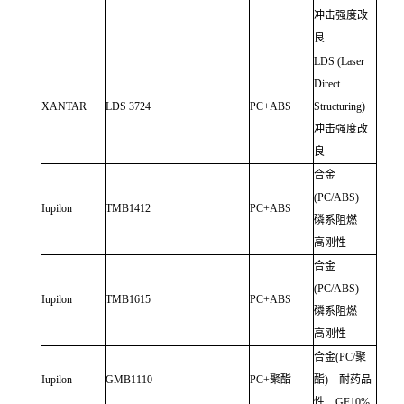
冲击强度改
良
LDS (Laser
Direct
XANTAR
LDS 3724
PC+ABS
Structuring)
冲击强度改
良
合金
(PC/ABS)
Iupilon
TMB1412
PC+ABS
磷系阻燃
高刚性
合金
(PC/ABS)
Iupilon
TMB1615
PC+ABS
磷系阻燃
高刚性
合金
(PC/
聚
Iupilon
GMB1110
PC+
聚酯
酯
)
耐药品
性
GF10%