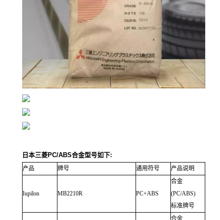
日本三菱PC/ABS合金型号如下:
产品
牌号
通用符号
产品说明
合金
Iupilon
MB2210R
PC+ABS
(PC/ABS)
标准牌号
合金