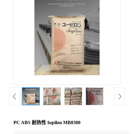
公
司
动
态
产
品
展
厅
PC ABS 耐热性 Iupilon MB8300
证