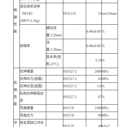
溶化体积流率
物
（MVR）
ISO1133
53
cm3/10min
理
(300°C/1.2kg)
性
横向流
能
0.40to0.60
%
量:3.20mm
流
收缩率
0.40to0.60
%
量:3.20mm
吸水率(饱
0.24
%
和,23°C)
拉伸模量
ISO527-2
2400
MPa
拉伸应力(屈服)
ISO527-2
63
MPa
机
拉伸应变(屈服)
ISO527-2
5.6
%
械
标称拉伸断裂应
性
ISO527-2
87
%
变
能
弯曲模量
ISO178
2300
MPa
弯曲应力
ISO178
99
MPa
冲
简支梁缺口冲击
ISO179
49
kJ/m2