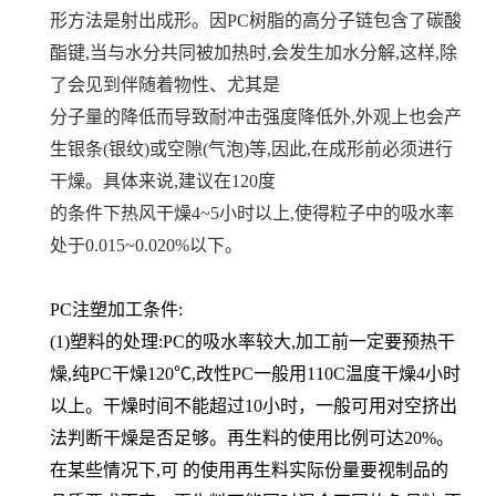
形方法是射出成形。因PC树脂的高分子链包含了碳酸
酯键,当与水分共同被加热时,会发生加水分解,这样,除
了会见到伴随着物性、尤其是
分子量的降低而导致耐冲击强度降低外,外观上也会产
生银条(银纹)或空隙(气泡)等,因此,在成形前必须进行
干燥。具体来说,建议在120度
的条件下热风干燥4~5小时以上,使得粒子中的吸水率
处于0.015~0.020%以下。
PC注塑加工条件:
(1)塑料的处理:PC的吸水率较大,加工前一定要预热干
燥,纯PC干燥120℃,改性PC一般用110C温度干燥4小时
以上。干燥时间不能超过10
小时，一般可用对空挤出
法判断干燥是否足够。再生料的使用比例可达20%。
在某些情况下,可 的使用再生料实际份量要视制品的