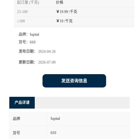
起订量 (千克)
价格
书
25-100
￥
19.99 /千克
≥100
￥
19 /千克
荣
品牌：
Iupital
誉
货号：
610
发布日期：
2024-04-26
联
更新日期：
2026-07-09
系
发送咨询信息
方
产品详请
式
Iupital
品牌
在
610
货号
线