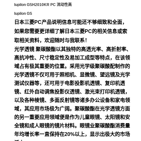
Iupilon GSH2010KR PC 流动性高
Iupilon GS
日本三菱
PC
产品说明信息可能还不够细致和全面，
如果您需要更详细了解
日本三菱
PC
的相关信息或索
取相关资料，欢迎随时与我联系！
光学透镜 聚碳酸酯以其独特的高透光率、高折射率、
高抗冲性、尺寸稳定性及易加工成型等特点，在该领
域占有极其重要的位置。采用光学级聚碳酸配制作的
光学透镜不仅可用于照相机、显微镜、望远镜及光学
测试仪器等，还可用于电影投影机透镜、复印机透
镜、红外自动调焦投影仪透镜、激光束打印机透镜，
以及各种棱镜、多面反射镜等诸多办公设备和家电领
域，其应用市场极为广阔。聚碳酸酯在光学透镜方面
的另一重要应用领域便是作为儿童眼镜、太阳镜和安
全镜和成人眼镜的镜片材料。眼镜业聚碳酸酯消费量
年均增长率一直保持在20%以上，显示出极大的市场