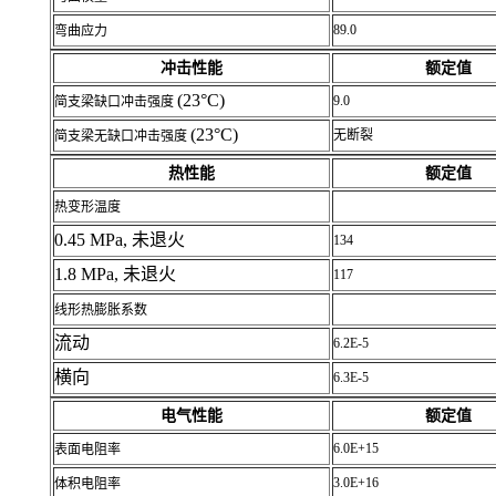
89.0
弯曲应力
冲击性能
额定值
(23°C)
9.0
简支梁缺口冲击强度
(23°C)
无断裂
简支梁无缺口冲击强度
热性能
额定值
热变形温度
0.45 MPa, 未退火
134
1.8 MPa, 未退火
117
线形热膨胀系数
流动
6.2E-5
横向
6.3E-5
电气性能
额定值
6.0E+15
表面电阻率
3.0E+16
体积电阻率