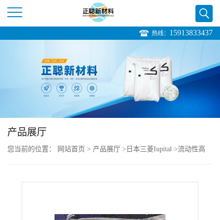
15913833437
热线：
公
司
首
页
产品展厅
公
您当前的位置：
网站首页
>
产品展厅
>
日本三菱Iupital
>
流动性高
司
PC Iupilon GPN2040DF
介
绍