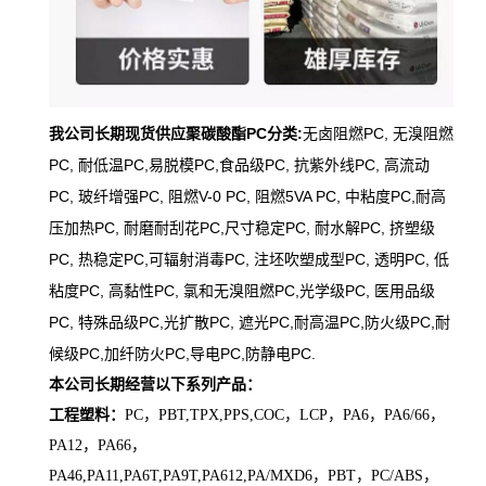
我公司长期现货供应聚碳酸酯PC分类:
无卤阻燃PC, 无溴阻燃
PC, 耐低温PC,易脱模PC,
食品级PC, 抗紫外线PC, 高流动
PC, 玻纤增强PC, 阻燃V-0 PC, 阻燃5VA PC, 中粘度PC,
耐高
压加热PC, 耐磨耐刮花PC,尺寸稳定PC, 耐水解PC, 挤塑级
PC, 热稳定PC,
可辐射消毒PC, 注坯吹塑成型PC, 透明PC, 低
粘度PC, 高黏性PC, 氯和无溴阻燃PC,
光学级PC, 医用品级
PC, 特殊品级PC,光扩散PC, 遮光PC,耐高温PC,防火级PC,
耐
候级PC,加纤防火PC,导电PC,防静电PC.
本公司长期经营以下系列产品：
工程塑料：
PC，PBT,TPX,PPS,COC，LCP，PA6，PA6/66，
PA12，PA66，
PA46,PA11,PA6T,PA9T,PA612,PA/MXD6，PBT，PC/ABS，