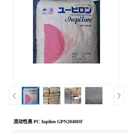
公
司
动
态
产
品
展
厅
流动性高 PC Iupilon GPN2040DF
证