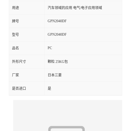
用途
汽车领域的应用 电气/电子应用领域
留
GPN2040DF
牌号
言
GPN2040DF
型号
PC
品名
外形尺寸
颗粒 25KG包
厂家
日本三菱
是否进口
是