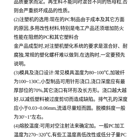
品质要求而定。再生料不能同时混合不同的色母粒,否
则会严重损坏成品的性质。
(2)注塑机的选用:现在的PC制品由于成本及其它方面
的原因,多用改性材料,特别是电工产品还须增加防火
性能在阻燃的PC和其它塑料合
金产品成型时,对注塑机塑化系统的要求是混合好、耐
腐独,常规的塑化螺杆难以做到,在选购时,一定要预先
说明。
(3)模具及浇口设计:常见模具温度为80~100℃,加玻纤
为100~130C,小型制品可用针形浇口,浇口深度应有最
厚部位的70%,其它浇口有环
形及长方形。浇口越大越
好,以减低塑料被过度剪切而造成缺陷。排气孔的深度
应小于0.03~0.06mm,流道尽量短而圆。脱模斜度一般
为3
0'~1°左右。
(4)熔胶温度:可用对空注射法来确定加。一般PC加工
温度为270~320℃,有些工温度高低改性或低分子量PC