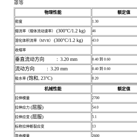
罩等
物理性能
额定值
1.30
密度
(300°C/1.2 kg)
46
熔流率（熔体流动速率）
(300°C/1.2 kg)
43.0
溶化体积流率（MVR）
收缩率
垂直流动方向 : 3.20 mm
0.40 到 0.60
流动方向 : 3.20 mm
0.40 到 0.60
(饱和, 23°C)
0.20
吸水率
机械性能
额定值
2700
拉伸模量
(屈服)
54.0
拉伸应力
(屈服)
5.1
拉伸应变
13
标称拉伸断裂应变
2600
弯曲模量