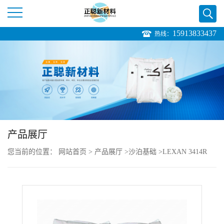
15913833437
热线：
公
司
首
页
产品展厅
公
您当前的位置：
网站首页
>
产品展厅
>
沙泊基础
>
LEXAN 3414R
司
resin PC 应用注塑成型
介
绍