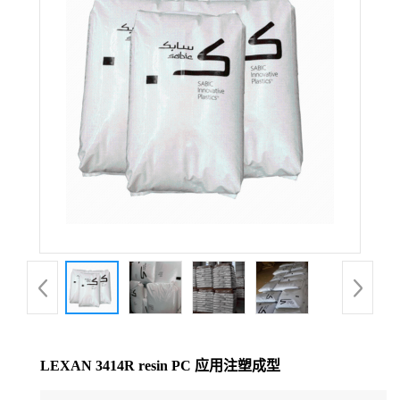
公
司
动
态
产
品
展
厅
LEXAN 3414R resin PC 应用注塑成型
证