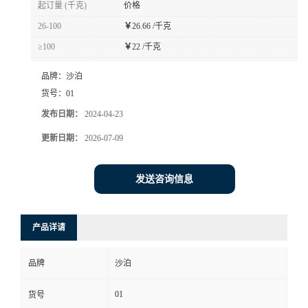
起订量 (千克)
价格
书
26-100
￥
26.66 /千克
≥100
￥
22 /千克
荣
品牌：
沙泊
誉
货号：
01
发布日期：
2024-04-23
联
更新日期：
2026-07-09
系
发送咨询信息
方
产品详请
式
品牌
沙泊
在
01
货号
线