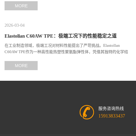
MORE
2026-03-04
Elastollan C60AW TPE：极端工况下的性能稳定之道
在工业制造领域，极端工况对材料性能提出了严苛挑战。Elastollan
C60AW TPE作为一种高性能热塑性聚氨酯弹性体，凭借其独特的化学结
构与工艺设计，在高温、高负荷、化学腐蚀等极端环境下展现...
MORE
服务咨询热线
15913833437