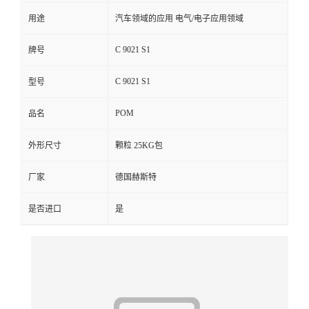
用途
汽车领域的应用 电气/电子应用领域
留
C 9021 S1
牌号
言
C 9021 S1
型号
POM
品名
外形尺寸
颗粒 25KG包
厂家
德国赫斯特
是否进口
是