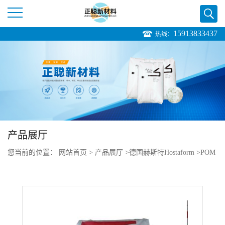
15913833437
热线：
公
司
首
页
产品展厅
公
您当前的位置：
网站首页
>
产品展厅
>
德国赫斯特Hostaform
>
POM
司
Hostaform C 9021 S1 硬度高
介
绍