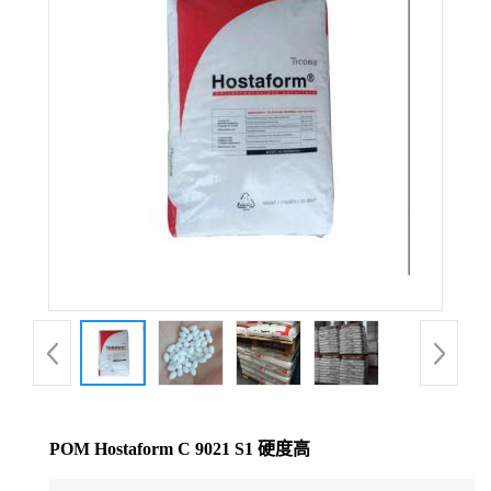
公
司
动
态
产
品
展
厅
POM Hostaform C 9021 S1 硬度高
证