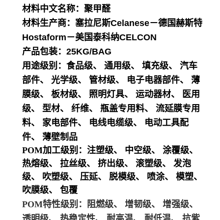
材料中文名称：聚甲醛
材料生产商：塞拉尼斯Celanese－德国赫斯特
Hostaform－美国泰科纳CELCON
产品包装：25KG/BAG
用途级别：
食品级、 通用级、 填充级、 汽车
部件、 光学级、 管材级、 电子电器部件、 薄
膜级、 板材级、 照明灯具、 运动器材、 医用
级、 型材、 纤维、 瓶盖专用料、 流延膜专用
料、 家电部件、 电线电缆级、 电动工具配
件、 薄壁制品
POM加工级别：
注塑级、 中空级、 涂覆级、
热熔级、 拉丝级、 挤出级、 滚塑级、 发泡
级、 吹塑级、 压延、 脱模级、 喷涂、 模塑、
吹膜级、 包覆
POM特性级别：
阻燃级、 增韧级、 增强级、
透明级、 热稳定性、 耐高温、 耐低温、 抗紫