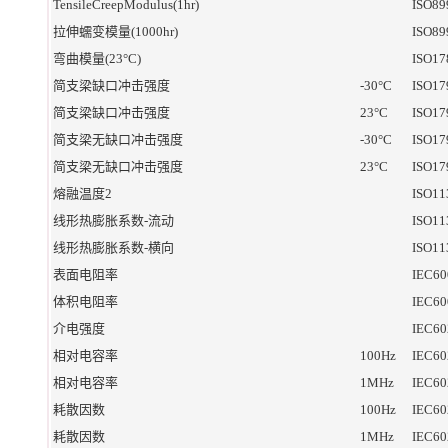
TensileCreepModulus(1hr)
ISO89
拉伸蠕变模量(1000hr)
ISO89
弯曲模量(23°C)
ISO17
简支梁缺口冲击强度
-30°C
ISO17
简支梁缺口冲击强度
23°C
ISO17
简支梁无缺口冲击强度
-30°C
ISO17
简支梁无缺口冲击强度
23°C
ISO17
熔融温度2
ISO11
线形热膨胀系数-流动
ISO11
线形热膨胀系数-横向
ISO11
表面电阻率
IEC60
体积电阻率
IEC60
介电强度
IEC60
相对电容率
100Hz
IEC60
相对电容率
1MHz
IEC60
耗散因数
100Hz
IEC60
耗散因数
1MHz
IEC60