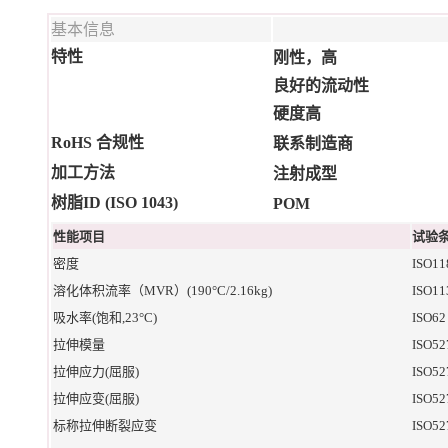
基本信息
特性
刚性，高
良好的流动性
硬度高
RoHS 合规性
联系制造商
加工方法
注射成型
树脂ID (ISO 1043)
POM
性能项目
试验条
密度
ISO11
溶化体积流率（MVR）(190°C/2.16kg)
ISO11
吸水率(饱和,23°C)
ISO62
拉伸模量
ISO52
拉伸应力(屈服)
ISO52
拉伸应变(屈服)
ISO52
标称拉伸断裂应变
ISO52