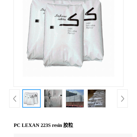
公
司
动
态
产
品
展
厅
PC LEXAN 223S resin 胶粒
证