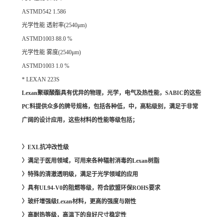
ASTMD542 1.586
光学性能 透射率(2540μm)
ASTMD1003 88.0 %
光学性能 雾度(2540μm)
ASTMD1003 1.0 %
* LEXAN 223S
Lexan聚碳酸酯具有优异的物理，光学，电气及热性能，SABIC的这些
PC料提供众多的牌号规格，包括各种低，中，高粘级别，满足于非常
广阔的设计应用，这些材料的性能等级包括；
〉EXL抗冲改性级
〉满足于医用领域，可用来各种辐射消毒的Lexan树脂
〉特殊的清澈透明级，满足于光学领域的应用
〉具有UL94-V0的阻燃等级，符合欧盟环保ROHS要求
〉玻纤增强级Lexan材料，更高的强度与刚性
〉高耐热等级，高温下的良好尺寸稳定性