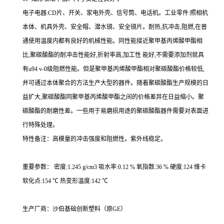
电子电器:CD片、开关、家电外壳、信号筒、电话机。工业零件:照相机
本体、机具外壳、安全帽、潜水镜、安全镜片。耐热,抗冲击,阻燃,在普
通使用温度内都有良好的机械性能。同性能接近聚甲基丙烯酸甲酯相
比,聚碳酸酯的耐冲击性能好,折射率高,加工性 能好,不需要添加剂就具
有u94 v-0级阻燃性能。但是聚甲基丙烯酸甲酯相对聚碳酸酯价格较低,
并可通过本体聚合的方法生产大型的器件。随着聚碳酸酯生产规模的日
益扩大,聚碳酸酯同聚甲基丙烯酸甲酯之间的价格差异在日益缩小。聚
碳酸酯的耐磨性差。一些用于易磨损用途的聚碳酸酯器件需要对表面进
行特殊处理。
特性备注：高模量的冲击强度和阻燃性。紫外线稳定。
重要参数： 密度:1.245 g/cm3 吸水率:0.12 % 氧指数:36 % 硬度:124 维卡
软化点:154 ℃ 热变形温度:142 ℃
生产厂商：沙伯基础创新塑料（原GE）