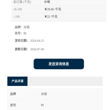
起订量 (千克)
价格
书
26-100
￥
26.66 /千克
≥100
￥
22 /千克
荣
品牌：
沙泊
誉
货号：
01
发布日期：
2024-04-21
联
更新日期：
2026-07-09
系
发送咨询信息
方
产品详请
式
品牌
沙泊
在
01
货号
线