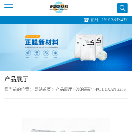
15913833437
热线：
公
司
首
页
产品展厅
公
您当前的位置：
网站首页
>
产品展厅
>
沙泊基础
>
PC LEXAN 223S
司
resin 胶粒
介
绍