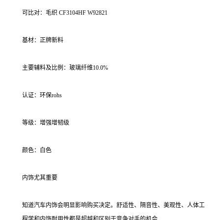
可比对：毛织 CF3104HF W92821
基材：正牌新料
主要辅料及比例：玻璃纤维10.0%
认证：环保rohs
等级：增强增韧级
颜色：白色
内饰尤其重要
知道汽车内饰会明显影响购买决定。舒适性、隔音性、美观性、人体工
程学和内饰耐用性都是超越和区别于竞争对手的机会