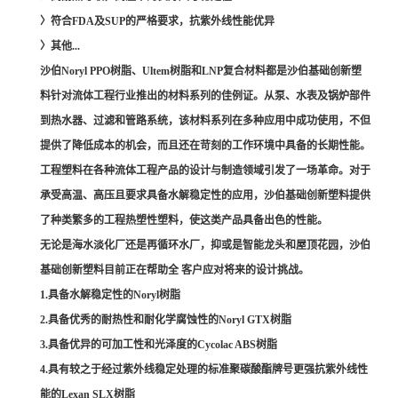
〉符合FDA及SUP的严格要求，抗紫外线性能优异
〉其他...
沙伯Noryl PPO树脂、Ultem树脂和LNP复合材料都是沙伯基础创新塑
料针对流体工程行业推出的材料系列的佳例证。从泵、水表及锅炉部件
到热水器、过滤和管路系统，该材料系列在多种应用中成功使用，不但
提供了降低成本的机会，而且还在苛刻的工作环境中具备的长期性能。
工程塑料在各种流体工程产品的设计与制造领域引发了一场革命。对于
承受高温、高压且要求具备水解稳定性的应用，沙伯基础创新塑料提供
了种类繁多的工程热塑性塑料，使这类产品具备出色的性能。
无论是海水淡化厂还是再循环水厂，抑或是智能龙头和屋顶花园，沙伯
基础创新塑料目前正在帮助全 客户应对将来的设计挑战。
1.具备水解稳定性的Noryl树脂
2.具备优秀的耐热性和耐化学腐蚀性的Noryl GTX树脂
3.具备优异的可加工性和光泽度的Cycolac ABS树脂
4.具有较之于经过紫外线稳定处理的标准聚碳酸酯牌号更强抗紫外线性
能的Lexan SLX树脂