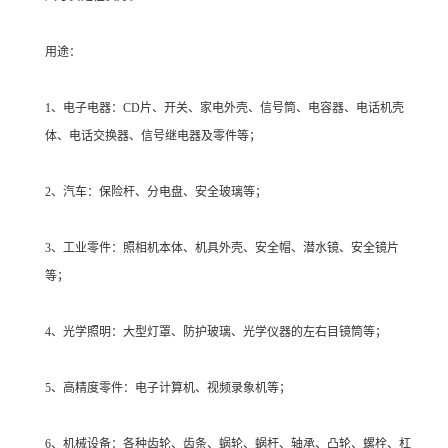
用途：
1、电子电器：CD片、开关、家电外壳、信号筒、电容器、电话机壳
体、电话交换器、信号继电器及零件等；
2、汽车：保险杆、分电盘、安全玻璃等；
3、工业零件：照相机本体、机具外壳、安全帽、潜水镜、安全镜片
等；
4、光学照明：大型灯罩、防护玻璃、光学仪器的左右目镜筒等；
5、高精度零件：电子计算机、视频录象机等；
6、机械设备：各种齿轮、齿条、蜗轮、蜗杆、轴承、凸轮、螺栓、杠