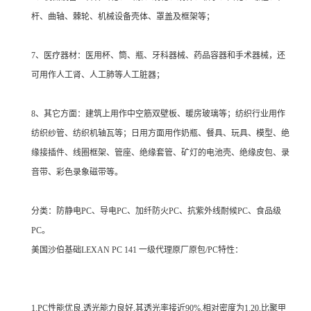
杆、曲轴、棘轮、机械设备壳体、罩盖及框架等；
7、医疗器材：医用杯、筒、瓶、牙科器械、药品容器和手术器械，还
可用作人工肾、人工肺等人工脏器；
8、其它方面：建筑上用作中空筋双壁板、暖房玻璃等；纺织行业用作
纺织纱管、纺织机轴瓦等；日用方面用作奶瓶、餐具、玩具、模型、绝
缘接插件、线圈框架、管座、绝缘套管、矿灯的电池壳、绝缘皮包、录
音带、彩色录象磁带等。
分类：防静电PC、导电PC、加纤防火PC、抗紫外线耐候PC、食品级
PC。
美国沙伯基础LEXAN PC 141 一级代理原厂原包/PC特性：
1.PC性能优良,透光能力良好,其透光率接近90%.相对密度为1.20,比聚甲