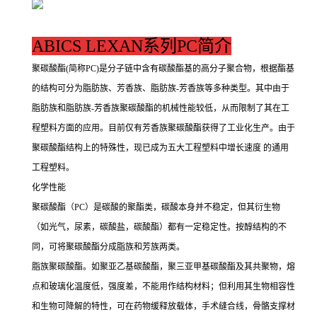
ABICS LEXAN系列PC简介
聚碳酸酯(简称PC)是分子链中含有碳酸酯基的高分子聚合物，根据酯基
的结构可分为脂肪族、芳香族、脂肪族-芳香族等多种类型。其中由于
脂肪族和脂肪族-芳香族聚碳酸酯的机械性能较低，从而限制了其在工
程塑料方面的应用。目前仅有芳香族聚碳酸酯获得了工业化生产。由于
聚碳酸酯结构上的特殊性，现已成为五大工程塑料中增长速度 的通用
工程塑料。
化学性能
聚碳酸酯（PC）是碳酸的聚酯类，碳酸本身并不稳定，但其衍生物
（如光气，尿素，碳酸盐，碳酸酯）都有一定稳定性。按醇结构的不
同，可将聚碳酸酯分成脂族和芳族两类。
脂族聚碳酸酯。如聚亚乙基碳酸酯，聚三亚甲基碳酸酯及其共聚物，熔
点和玻璃化温度低，强度差，不能用作结构材料；但利用其生物相容性
和生物可降解的特性，可在药物缓释放载体，手术缝合线，骨骼支撑材