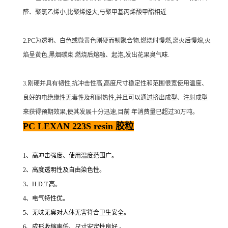
醛、聚氯乙烯小,比聚烯烃大,与聚甲基丙烯酸甲酯相近.
2.PC为透明、白色或微黄色刚硬而韧聚合物.燃烧时慢燃,离火后慢熄,火
焰呈黄色,黑烟碳束.燃烧后熔融、起泡,发出花果臭气味.
3.刚硬并具有韧性,抗冲击性高,高度尺寸稳定性和范围很宽使用温度、
良好的电绝缘性无毒性及和耐热性,并且可以通过挤出成型、注射成型
来获得预期效果,使其发展十分迅速,目前 年消费量已超过30万吨。
PC LEXAN 223S resin 胶粒
1、高冲击强度、使用温度范围广。
2、高度透明性及自由染色性。
3、H.D.T.高。
4、电气特性优。
5、无味无臭对人体无害符合卫生安全。
6、成形收缩率低、尺寸安定性良好 。