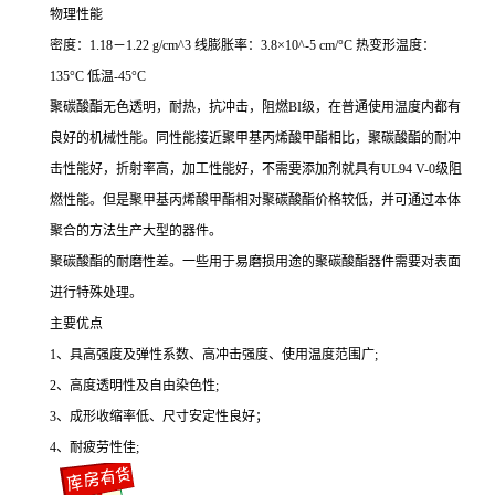
物理性能
密度：1.18－1.22 g/cm^3 线膨胀率：3.8×10^-5 cm/°C 热变形温度：
135°C 低温-45°C
聚碳酸酯无色透明，耐热，抗冲击，阻燃BI级，在普通使用温度内都有
良好的机械性能。同性能接近聚甲基丙烯酸甲酯相比，聚碳酸酯的耐冲
击性能好，折射率高，加工性能好，不需要添加剂就具有UL94 V-0级阻
燃性能。但是聚甲基丙烯酸甲酯相对聚碳酸酯价格较低，并可通过本体
聚合的方法生产大型的器件。
聚碳酸酯的耐磨性差。一些用于易磨损用途的聚碳酸酯器件需要对表面
进行特殊处理。
主要优点
1、具高强度及弹性系数、高冲击强度、使用温度范围广;
2、高度透明性及自由染色性;
3、成形收缩率低、尺寸安定性良好；
4、耐疲劳性佳;