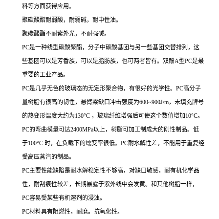
料等方面获得应用。
聚碳酸酯耐弱酸，耐弱碱，耐中性油。
聚碳酸酯不耐紫外光，不耐强碱。
PC是一种线型碳酸聚酯，分子中碳酸基团与另一些基团交替排列，这
些基团可以是芳香族，可以是脂肪族，也可两者皆有。双酚A型PC是最
重要的工业产品。
PC是几乎无色的玻璃态的无定形聚合物，有很好的光学性。PC高分子
量树脂有很高的韧性，悬臂梁缺口冲击强度为600~900J/m，未填充牌号
的热变形温度大约为130°C ，玻璃纤维增强后可使这个数值增加10°C。
PC的弯曲模量可达2400MPa以上，树脂可加工制成大的刚性制品。低
于100°C 时，在负载下的蠕变率很低。PC耐水解性差，不能用于重复经
受高压蒸汽的制品。
PC主要性能缺陷是耐水解稳定性不够高，对缺口敏感，耐有机化学品
性，耐刮痕性较差，长期暴露于紫外线中会发黄。和其他树脂一样，
PC容易受某些有机溶剂的浸浊。
PC材料具有阻燃性，耐磨。抗氧化性。