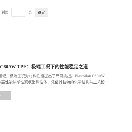
，到第
页
llan C60AW TPE：极端工况下的性能稳定之道
域，极端工况对材料性能提出了严苛挑战。Elastollan C60AW
一种高性能热塑性聚氨酯弹性体，凭借其独特的化学结构与工艺设
高负荷、化学腐蚀等极端环境下展现...
E