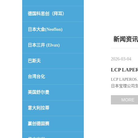
德国科思创（拜耳）
日本大金(Neoflon)
新闻资讯
日本三井 (Elvax)
2026-03-04
巴斯夫
LCP LAPE
台湾台化
LCP LAPERO
日本宝理公司生
美国舒尔曼
能、耐热性和加
MORE
意大利拉蒂
赢创德固赛