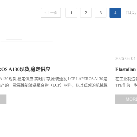
1
2
3
4
<上一页
共4页
2026-03-04
ROS A130现货,稳定供应
Elasto
S A130现货,稳定供应 实时库存,原装速发 LCP LAPEROS A130是
在工业制造领
产的一款高性能液晶聚合物（LCP）材料，以其卓越的机械性
TPE作为
工性能在工程塑料领域占据...
计，在高温、
MOR