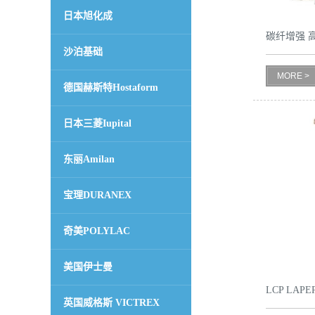
日本旭化成
书
碳纤增强 高
沙泊基础
B230
荣
MORE >
德国赫斯特Hostaform
誉
日本三菱Iupital
联
东丽Amilan
系
宝理DURANEX
方
奇美POLYLAC
式
美国伊士曼
在
LCP LAP
英国威格斯 VICTREX
线