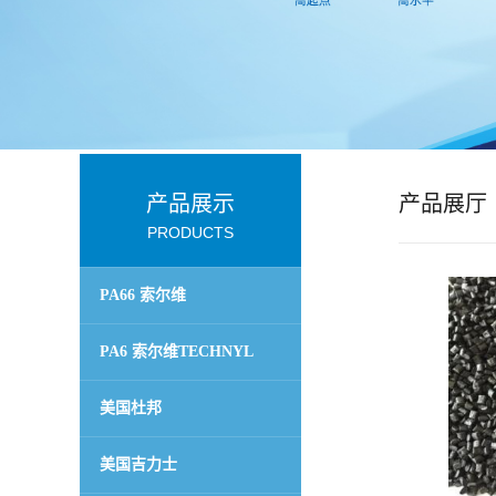
公
司
动
态
产品展示
产品展厅
PRODUCTS
产
PA66 索尔维
品
TECHNYL
PA6 索尔维TECHNYL
展
美国杜邦
厅
美国吉力士
证