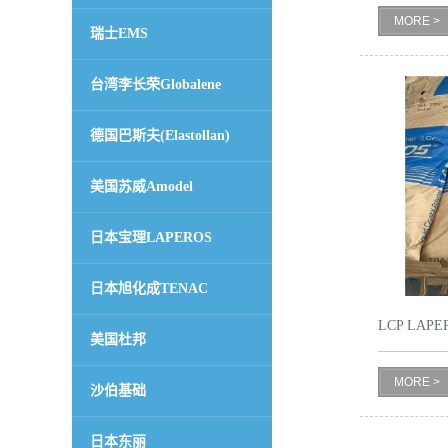
MORE >
瑞士EMS
留
台湾李长荣Globalene
言
德国巴斯夫(Elastollan)
美国苏威Amodel
日本宝理LAPEROS
日本旭化成TENAC
LCP LAP
美国杜邦
韧性
MORE >
沙伯基础
日本东丽