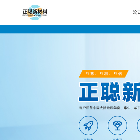
公
公
司
首
页
公
司
介
绍