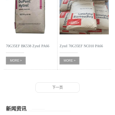
70G35EF BK538 ZyteI PA66
ZyteI 70G35EF NC010 PA66
MORE >
MORE >
下一页
新闻资讯