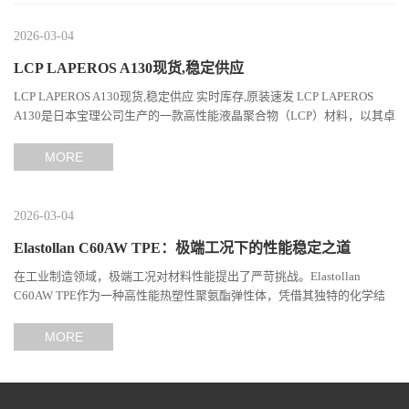
2026-03-04
LCP LAPEROS A130现货,稳定供应
LCP LAPEROS A130现货,稳定供应 实时库存,原装速发 LCP LAPEROS
A130是日本宝理公司生产的一款高性能液晶聚合物（LCP）材料，以其卓
越的机械性能、耐热性和加工性能在工程塑料领域占据...
MORE
2026-03-04
Elastollan C60AW TPE：极端工况下的性能稳定之道
在工业制造领域，极端工况对材料性能提出了严苛挑战。Elastollan
C60AW TPE作为一种高性能热塑性聚氨酯弹性体，凭借其独特的化学结
构与工艺设计，在高温、高负荷、化学腐蚀等极端环境下展现...
MORE