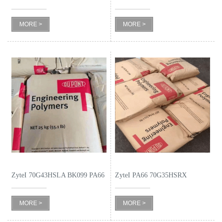
PA66
留
MORE >
MORE >
言
ZyteI 70G43HSLA BK099 PA66
ZyteI PA66 70G35HSRX
BK099
MORE >
MORE >