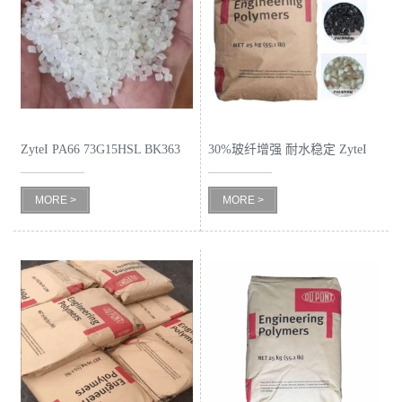
公
司
动
ZyteI PA66 73G15HSL BK363
30%玻纤增强 耐水稳定 ZyteI
态
PA66 70G30HSLR NC010
MORE >
MORE >
产
品
展
厅
证