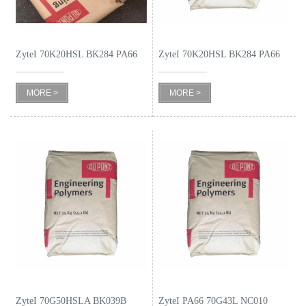
书
ZyteI 70K20HSL BK284 PA66
ZyteI 70K20HSL BK284 PA66
荣
誉
MORE >
MORE >
联
系
方
式
在
线
ZyteI 70G50HSLA BK039B
ZyteI PA66 70G43L NC010