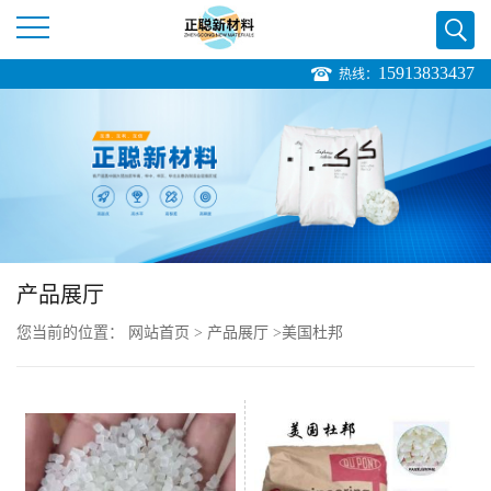
15913833437
热线：
公
司
首
页
产品展厅
公
您当前的位置：
网站首页
>
产品展厅
>
美国杜邦
司
介
绍