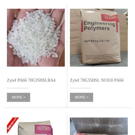
ZyteI PA66 70G35HSLRA4
ZyteI 70G35HSL NC010 PA66
BK267
MORE >
MORE >