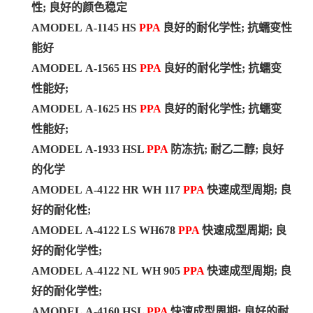
性; 良好的颜色稳定
AMODEL A-1145 HS
PPA
良好的耐化学性; 抗蠕变性
能好
AMODEL A-1565 HS
PPA
良好的耐化学性; 抗蠕变
性能好;
AMODEL A-1625 HS
PPA
良好的耐化学性; 抗蠕变
性能好;
AMODEL A-1933 HSL
PPA
防冻抗; 耐乙二醇; 良好
的化学
AMODEL A-4122 HR WH 117
PPA
快速成型周期; 良
好的耐化性;
AMODEL A-4122 LS WH678
PPA
快速成型周期; 良
好的耐化学性;
AMODEL A-4122 NL WH 905
PPA
快速成型周期; 良
好的耐化学性;
AMODEL A-4160 HSL
PPA
快速成型周期; 良好的耐