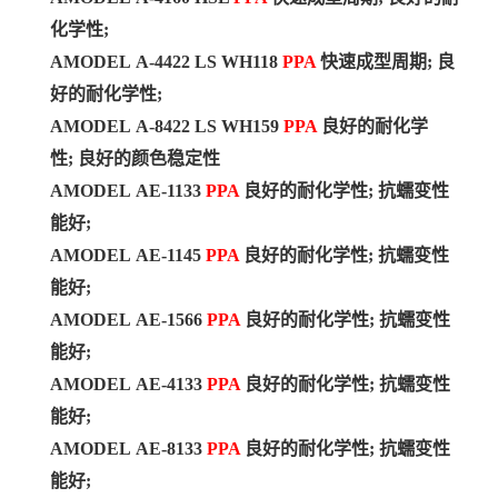
化学性;
AMODEL A-4422 LS WH118
PPA
快速成型周期; 良
好的耐化学性;
AMODEL A-8422 LS WH159
PPA
良好的耐化学
性; 良好的颜色稳定性
AMODEL AE-1133
PPA
良好的耐化学性; 抗蠕变性
能好;
AMODEL AE-1145
PPA
良好的耐化学性; 抗蠕变性
能好;
AMODEL AE-1566
PPA
良好的耐化学性; 抗蠕变性
能好;
AMODEL AE-4133
PPA
良好的耐化学性; 抗蠕变性
能好;
AMODEL AE-8133
PPA
良好的耐化学性; 抗蠕变性
能好;