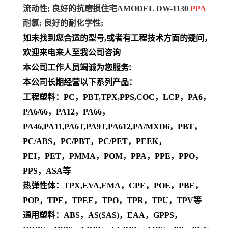
流动性; 良好的抗磨损住宅
AMODEL DW-1130
PPA
耐氯; 良好的耐化学性;
如未找到您合适的型号,或者有工程技术方面的疑问，
欢迎来电来人至我公司咨询
本公司工作人员竭诚为您服务!
本公司长期经营以下系列产品：
工程塑料：PC，PBT,TPX,PPS,COC，LCP，PA6，
PA6/66，PA12，PA66，
PA46,PA11,PA6T,PA9T,PA612,PA/MXD6，PBT，
PC/ABS，PC/PBT，PC/PET，PEEK，
PEI，PET，PMMA，POM，PPA，PPE，PPO，
PPS，ASA等
热弹性体：TPX,EVA,EMA，CPE，POE，PBE，
POP，TPE，TPEE，TPO，TPR，TPU，TPV等
通用塑料：ABS，AS(SAS)，EAA，GPPS，