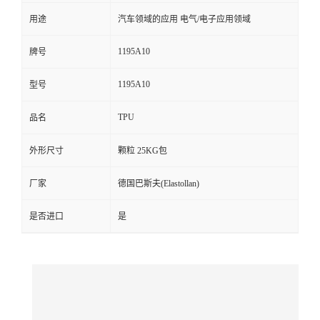
用途
汽车领域的应用 电气/电子应用领域
留
1195A10
牌号
言
1195A10
型号
TPU
品名
外形尺寸
颗粒 25KG包
厂家
德国巴斯夫(Elastollan)
是否进口
是