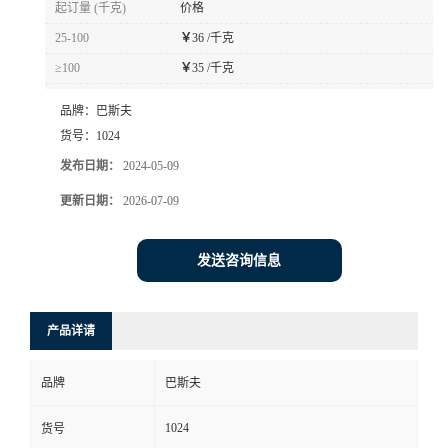
起订量 (千克)
价格
书
25-100
￥
36 /千克
≥100
￥
35 /千克
荣
品牌：
巴斯夫
誉
货号：
1024
发布日期：
2024-05-09
联
更新日期：
2026-07-09
系
发送咨询信息
方
产品详请
式
品牌
巴斯夫
在
1024
货号
线