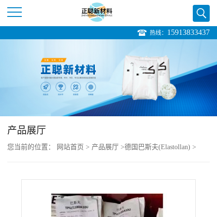
15913833437
热线：
公
司
首
页
产品展厅
公
您当前的位置：
网站首页
>
产品展厅
>
德国巴斯夫(Elastollan)
>
司
TPU Elastollan 1195A10
介
绍