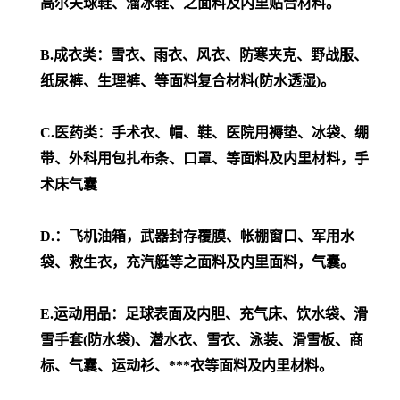
高尔夫球鞋、溜冰鞋、之面料及内里贴合材料。
B.成衣类：雪衣、雨衣、风衣、防寒夹克、野战服、
纸尿裤、生理裤、等面料复合材料(防水透湿)。
C.医药类：手术衣、帽、鞋、医院用褥垫、冰袋、绷
带、外科用包扎布条、口罩、等面料及内里材料，手
术床气囊
D.：飞机油箱，武器封存覆膜、帐棚窗口、军用水
袋、救生衣，充汽艇等之面料及内里面料，气囊。
E.运动用品：足球表面及内胆、充气床、饮水袋、滑
雪手套(防水袋)、潜水衣、雪衣、泳装、滑雪板、商
标、气囊、运动衫、***衣等面料及内里材料。