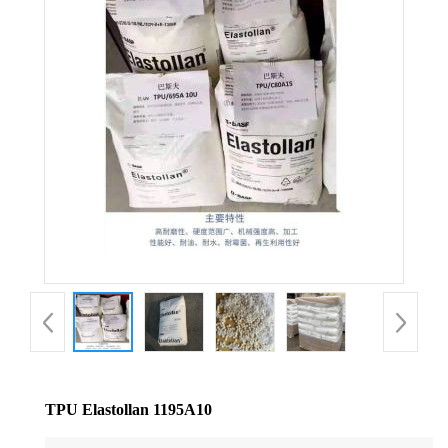
公
司
动
态
产
品
展
厅
TPU Elastollan 1195A10
证